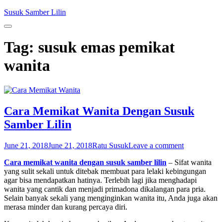
Skip
Susuk Samber Lilin
to
content
Tag:
susuk emas pemikat
wanita
Cara Memikat Wanita Dengan Susuk
Samber Lilin
June 21, 2018
June 21, 2018
Ratu Susuk
Leave a comment
Cara memikat wanita dengan susuk samber lilin
– Sifat wanita
yang sulit sekali untuk ditebak membuat para lelaki kebingungan
agar bisa mendapatkan hatinya. Terlebih lagi jika menghadapi
wanita yang cantik dan menjadi primadona dikalangan para pria.
Selain banyak sekali yang menginginkan wanita itu, Anda juga akan
merasa minder dan kurang percaya diri.