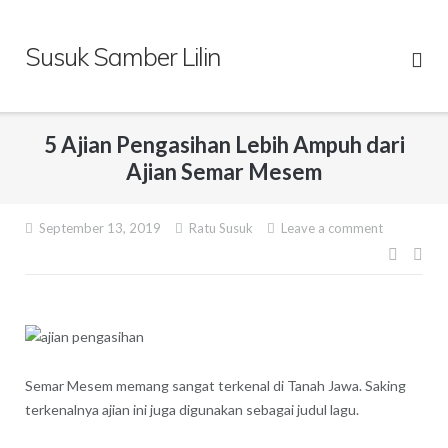
Skip
to
Susuk Samber Lilin
content
5 Ajian Pengasihan Lebih Ampuh dari
Ajian Semar Mesem
September 13, 2019
Ratu Susuk
Leave a comment
Post
navig
Semar Mesem memang sangat terkenal di Tanah Jawa. Saking
terkenalnya ajian ini juga digunakan sebagai judul lagu.