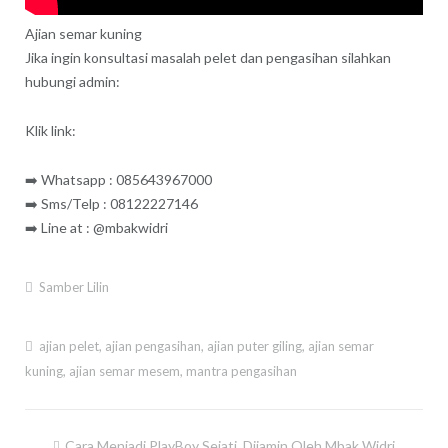
Ajian semar kuning
Jika ingin konsultasi masalah pelet dan pengasihan silahkan
hubungi admin:
Klik link:
➡️ Whatsapp : 085643967000
➡️ Sms/Telp : 08122227146
➡️ Line at : @mbakwidri
Samber Lilin
ajian pelet
,
ajian pengasihan
,
ajian puter giling
,
ajian semar
kuning
,
ajian semar mesem
,
mantra pengasihan
Post
Cara Menjadi PlayBoy Sejati, Dijamin Oleh Mbak Widri