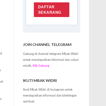
DAFTAR
SEKARANG
JOIN CHANNEL TELEGRAM
i.
Gabung di channel telegram Mbak Widri
untuk mendapatkan informasi dan solusi
i
mistik,
Klik Gabung
b
IKUTI MBAK WIDRI
pat
Ikuti Mbak Widri di Instagram untuk
mendapatkan informasi dan bimbingan
rs
spiritual,