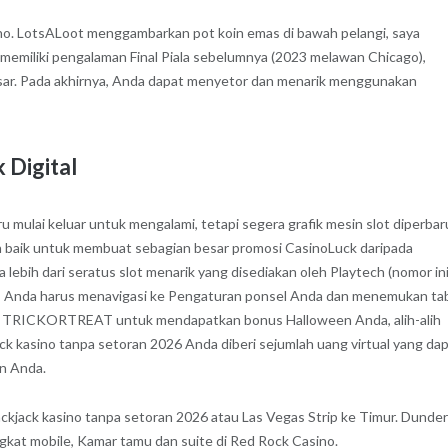
o. LotsALoot menggambarkan pot koin emas di bawah pelangi, saya
memiliki pengalaman Final Piala sebelumnya (2023 melawan Chicago),
ar. Pada akhirnya, Anda dapat menyetor dan menarik menggunakan
 Digital
u mulai keluar untuk mengalami, tetapi segera grafik mesin slot diperbaru
ih baik untuk membuat sebagian besar promosi CasinoLuck daripada
ebih dari seratus slot menarik yang disediakan oleh Playtech (nomor in
n), Anda harus menavigasi ke Pengaturan ponsel Anda dan menemukan ta
TRICKORTREAT untuk mendapatkan bonus Halloween Anda, alih-alih
ck kasino tanpa setoran 2026 Anda diberi sejumlah uang virtual yang da
n Anda.
ackjack kasino tanpa setoran 2026 atau Las Vegas Strip ke Timur. Dunde
ngkat mobile, Kamar tamu dan suite di Red Rock Casino.