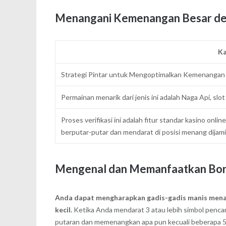
Menangani Kemenangan Besar den
Ka
Strategi Pintar untuk Mengoptimalkan Kemenangan 
Permainan menarik dari jenis ini adalah Naga Api, sl
Proses verifikasi ini adalah fitur standar kasino onlin
berputar-putar dan mendarat di posisi menang dijami
Mengenal dan Memanfaatkan Bon
Anda dapat mengharapkan gadis-gadis manis men
kecil.
Ketika Anda mendarat 3 atau lebih simbol pencar,
putaran dan memenangkan apa pun kecuali beberapa 5