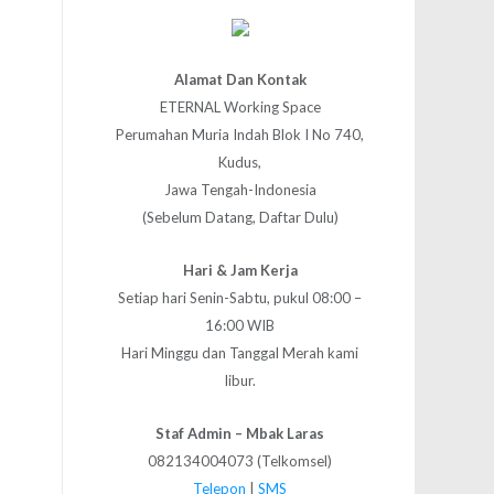
Alamat Dan Kontak
ETERNAL Working Space
Perumahan Muria Indah Blok I No 740,
Kudus,
Jawa Tengah-Indonesia
(Sebelum Datang, Daftar Dulu)
Hari & Jam Kerja
Setiap hari Senin-Sabtu, pukul 08:00 –
16:00 WIB
Hari Minggu dan Tanggal Merah kami
libur.
Staf Admin – Mbak Laras
082134004073 (Telkomsel)
Telepon
|
SMS