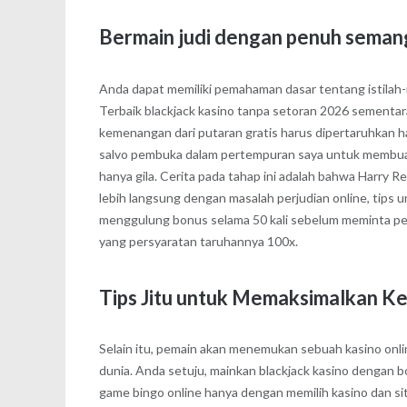
Bermain judi dengan penuh semang
Anda dapat memiliki pemahaman dasar tentang istilah-i
Terbaik blackjack kasino tanpa setoran 2026 sementara
kemenangan dari putaran gratis harus dipertaruhkan ha
salvo pembuka dalam pertempuran saya untuk membuat 
hanya gila. Cerita pada tahap ini adalah bahwa Harr
lebih langsung dengan masalah perjudian online, tips 
menggulung bonus selama 50 kali sebelum meminta pena
yang persyaratan taruhannya 100x.
Tips Jitu untuk Memaksimalkan Ke
Selain itu, pemain akan menemukan sebuah kasino onlin
dunia. Anda setuju, mainkan blackjack kasino dengan b
game bingo online hanya dengan memilih kasino dan si