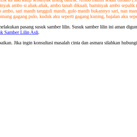
ai, minyak ambo si aliak-aliak, ambo tanah dikuali, baminyak ambo s
pado ambo, sari manih tangguli manih, gulo manih bukannyo sari, nan 
gagang pulo, kuduk aku seperti gagang kuning, bajalan aku seperti ra
kukan pasang susuk samber lilin. Susuk samber lilin ini aman digunak
k Samber Lilin Asli
.
ikan. Jika ingin konsultasi masalah cinta dan asmara silahkan hubung