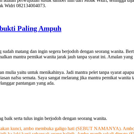
 ini adalah perwujudan susuk samber lilin dari Mbak Widri, sehingga 
ak Widri 082134004073.
bukti Paling Ampuh
g sudah matang dan ingin segera berjodoh dengan seorang wanita. Be
an mantra pemikat wanita jarak jauh tanpa syarat ini. Amalan yang h
an mulia yaitu untuk menikahinya. Jadi mantra pelet tanpa syarat apapu
iasan nafsu semata. Saya sangat melarang jika mantra pemikat wanita t
elanggar pantangan yang ada.
baik serta tulus ingin berjodoh dengan seorang wanita.
bukakan kunci, ambo membuka galigo hati (SEBUT NAMANYA). Ambo pa
bairik ka laki kanji sebanyak urang balirik. Ambo manih sekali dimat