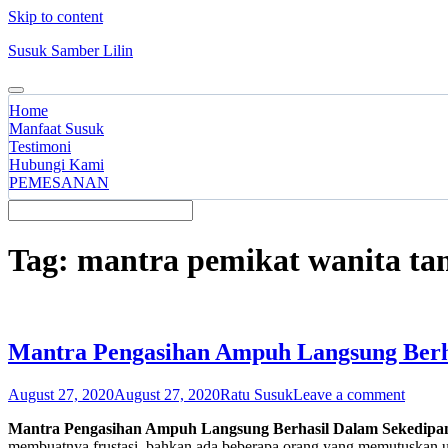
Skip to content
Susuk Samber Lilin
Home
Manfaat Susuk
Testimoni
Hubungi Kami
PEMESANAN
Tag:
mantra pemikat wanita tan
Mantra Pengasihan Ampuh Langsung Berh
August 27, 2020
August 27, 2020
Ratu Susuk
Leave a comment
Mantra Pengasihan Ampuh Langsung Berhasil Dalam Sekedipa
membuatnya frustasi, bahkan ada beberapa orang yang memutuskan un