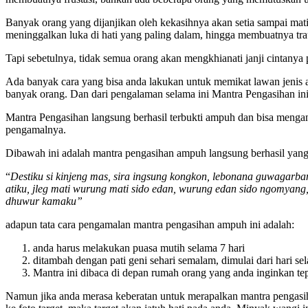
Banyak orang yang dijanjikan oleh kekasihnya akan setia sampai ma
meninggalkan luka di hati yang paling dalam, hingga membuatnya tr
Tapi sebetulnya, tidak semua orang akan mengkhianati janji cintany
Ada banyak cara yang bisa anda lakukan untuk memikat lawan jenis 
banyak orang. Dan dari pengalaman selama ini Mantra Pengasihan ini
Mantra Pengasihan langsung berhasil terbukti ampuh dan bisa mengan
pengamalnya.
Dibawah ini adalah mantra pengasihan ampuh langsung berhasil yang
“
Destiku si kinjeng mas, sira ingsung kongkon, lebonana guwagarb
atiku, jleg mati wurung mati sido edan, wurung edan sido ngomyan
dhuwur kamaku”
adapun tata cara pengamalan mantra pengasihan ampuh ini adalah:
anda harus melakukan puasa mutih selama 7 hari
ditambah dengan pati geni sehari semalam, dimulai dari hari se
Mantra ini dibaca di depan rumah orang yang anda inginkan te
Namun jika anda merasa keberatan untuk merapalkan mantra pengasih