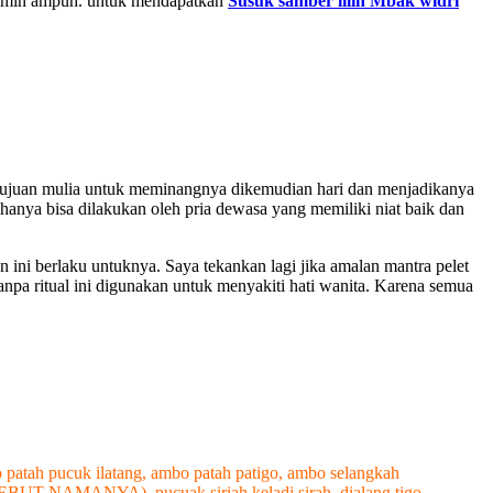
dijamin ampuh. untuk mendapatkan
Susuk samber lilin Mbak widri
rtujuan mulia untuk meminangnya dikemudian hari dan menjadikanya
anya bisa dilakukan oleh pria dewasa yang memiliki niat baik dan
n ini berlaku untuknya. Saya tekankan lagi jika amalan mantra pelet
anpa ritual ini digunakan untuk menyakiti hati wanita. Karena semua
tah pucuk ilatang, ambo patah patigo, ambo selangkah
o (SEBUT NAMANYA), pucuak siriah keladi sirah, dialang tigo