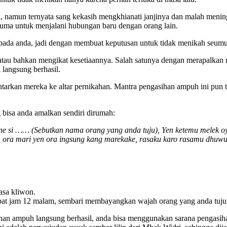
ti, namun ternyata sang kekasih mengkhianati janjinya dan malah meni
auma untuk menjalani hubungan baru dengan orang lain.
a pada anda, jadi dengan membuat keputusan untuk tidak menikah seumu
atau bahkan mengikat kesetiaannya. Salah satunya dengan merapalkan 
 langsung berhasil.
tarkan mereka ke altar pernikahan. Mantra pengasihan ampuh ini pun 
 bisa anda amalkan sendiri dirumah:
ane si …… (Sebutkan nama orang yang anda tuju), Yen ketemu melek o
g, ora mari yen ora ingsung kang marekake, rasaku karo rasamu dhu
lasa kliwon.
pat jam 12 malam, sembari membayangkan wajah orang yang anda tuju te
an ampuh langsung berhasil, anda bisa menggunakan sarana pengasiha