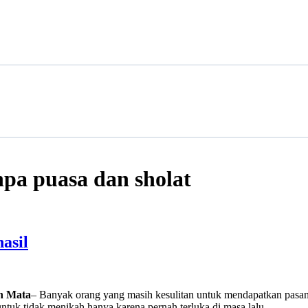
pa puasa dan sholat
asil
n Mata
– Banyak orang yang masih kesulitan untuk mendapatkan pasanga
tuk tidak menikah hanya karena pernah terluka di masa lalu.