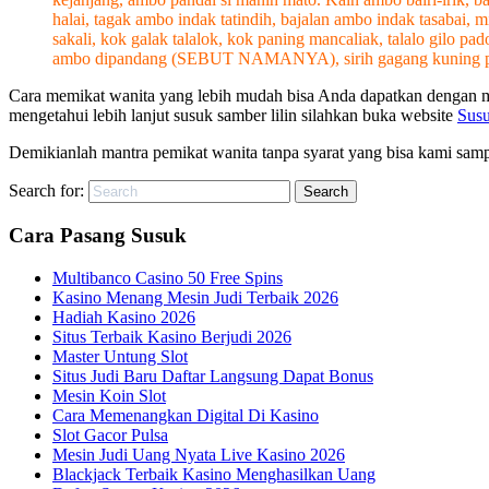
halai, tagak ambo indak tatindih, bajalan ambo indak tasab
sakali, kok galak talalok, kok paning mancaliak, talalo gilo 
ambo dipandang (SEBUT NAMANYA), sirih gagang kuning pinang 
Cara memikat wanita yang lebih mudah bisa Anda dapatkan dengan mela
mengetahui lebih lanjut susuk samber lilin silahkan buka website
Susu
Demikianlah mantra pemikat wanita tanpa syarat yang bisa kami sampa
Search for:
Cara Pasang Susuk
Multibanco Casino 50 Free Spins
Kasino Menang Mesin Judi Terbaik 2026
Hadiah Kasino 2026
Situs Terbaik Kasino Berjudi 2026
Master Untung Slot
Situs Judi Baru Daftar Langsung Dapat Bonus
Mesin Koin Slot
Cara Memenangkan Digital Di Kasino
Slot Gacor Pulsa
Mesin Judi Uang Nyata Live Kasino 2026
Blackjack Terbaik Kasino Menghasilkan Uang