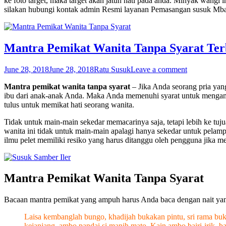
ke foto target, maka target akan jatuh hati pada anda. Minyak wangi
silakan hubungi kontak admin Resmi layanan Pemasangan susuk Mb
Mantra Pemikat Wanita Tanpa Syarat Ter
June 28, 2018
June 28, 2018
Ratu Susuk
Leave a comment
Mantra pemikat wanita tanpa syarat
– Jika Anda seorang pria yan
ibu dari anak-anak Anda. Maka Anda memenuhi syarat untuk mengamalk
tulus untuk memikat hati seorang wanita.
Tidak untuk main-main sekedar memacarinya saja, tetapi lebih ke tuju
wanita ini tidak untuk main-main apalagi hanya sekedar untuk pelamp
ilmu pelet memiliki resiko yang harus ditanggu oleh pengguna jika m
Mantra Pemikat Wanita Tanpa Syarat
Bacaan mantra pemikat yang ampuh harus Anda baca dengan nait yang 
Laisa kembanglah bungo, khadijah bukakan pintu, sri rama 
kejanjang, ambo pandai si manih mato. Kain ambo bairi-irik, 