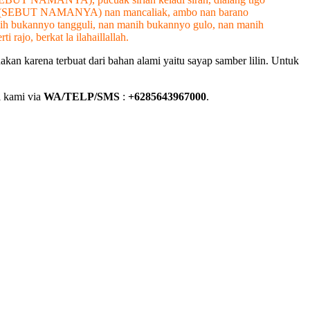
epalik (SEBUT NAMANYA) nan mancaliak, ambo nan barano
manih bukannyo tangguli, nan manih bukannyo gulo, nan manih
jo, berkat la ilahaillallah.
an karena terbuat dari bahan alami yaitu sayap samber lilin. Untuk
i kami via
WA/TELP/SMS
:
+6285643967000
.