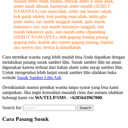
bajalan ambo indak tasabai, minyak ambo si aliak-aliak,
ambo tanah dikuali, baminyak ambo sepalik (SEBUT
NAMANYA) nan mancaliak, ambo nan barano sakali,
kok galak talalok, kok paning mancaliak, talalo gilo
pado ambo, sari manih tangguli manih, gulo manih
bukannyo sari, nan manih bukannyo tangguli, nan
manih bukannyo gulo, nan manih ambo dipandang
(SEBUT NAMANYA), sirih gagang kuning pinang
gagang pulo, kuduk aku seperti gagang kuning, bajalan
aku seperti rajo, berkat la ilahaillallah.
Cara memikat wanita yang lebih mudah bisa Anda dapatkan dengan
melakukan pasang susuk samber lilin. Susuk samber lilin ini aman
digunakan karena terbuat dari bahan alami yaitu sayap samber lilin.
Untuk mengetahui lebih lanjut susuk samber lilin silahkan buka
website
Susuk Samber Lilin Asli
.
Demikianlah mantra pemikat wanita tanpa syarat yang bisa kami
sampaikan. Jika ingin konsultasi masalah cinta dan asmara silahkan
hubungi kami via
WA/TELP/SMS
:
+6285643967000
.
Search for:
Cara Pasang Susuk