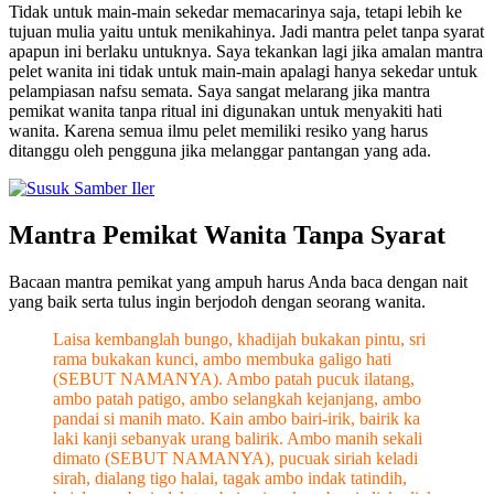
Tidak untuk main-main sekedar memacarinya saja, tetapi lebih ke
tujuan mulia yaitu untuk menikahinya. Jadi mantra pelet tanpa syarat
apapun ini berlaku untuknya. Saya tekankan lagi jika amalan mantra
pelet wanita ini tidak untuk main-main apalagi hanya sekedar untuk
pelampiasan nafsu semata. Saya sangat melarang jika mantra
pemikat wanita tanpa ritual ini digunakan untuk menyakiti hati
wanita. Karena semua ilmu pelet memiliki resiko yang harus
ditanggu oleh pengguna jika melanggar pantangan yang ada.
Mantra Pemikat Wanita Tanpa Syarat
Bacaan mantra pemikat yang ampuh harus Anda baca dengan nait
yang baik serta tulus ingin berjodoh dengan seorang wanita.
Laisa kembanglah bungo, khadijah bukakan pintu, sri
rama bukakan kunci, ambo membuka galigo hati
(SEBUT NAMANYA). Ambo patah pucuk ilatang,
ambo patah patigo, ambo selangkah kejanjang, ambo
pandai si manih mato. Kain ambo bairi-irik, bairik ka
laki kanji sebanyak urang balirik. Ambo manih sekali
dimato (SEBUT NAMANYA), pucuak siriah keladi
sirah, dialang tigo halai, tagak ambo indak tatindih,