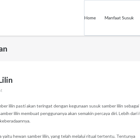
Home
Manfaat Susuk
ian
ilin
nt
ber lilin pasti akan teringat dengan kegunaan susuk samber lilin sebagai
mber lilin membuat penggunanya akan semakin percaya diri. Lebih dari i
 keberadaannya.
yaitu hewan samber lilin, yang telah melalui ritual tertentu. Tentunya