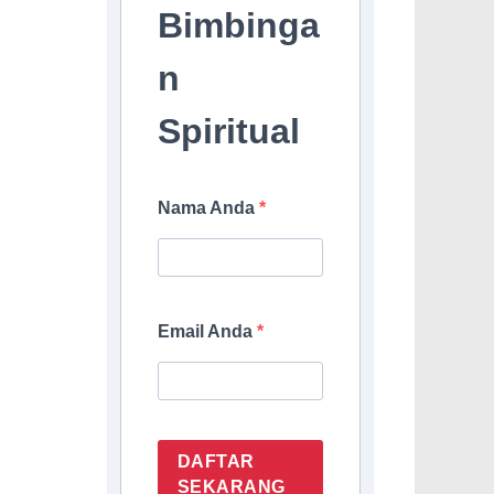
Bimbinga
n
Spiritual
Nama Anda
Email Anda
DAFTAR
SEKARANG