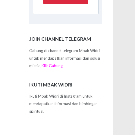
JOIN CHANNEL TELEGRAM
Gabung di channel telegram Mbak Widri
untuk mendapatkan informasi dan solusi
mistik,
Klik Gabung
IKUTI MBAK WIDRI
Ikuti Mbak Widri di Instagram untuk
mendapatkan informasi dan bimbingan
spiritual,