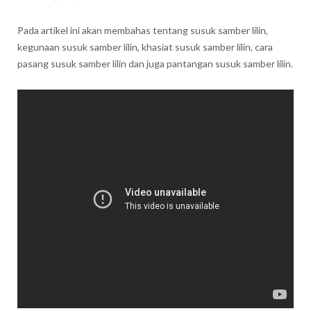
Pada artikel ini akan membahas tentang susuk samber lilin,
kegunaan susuk samber lilin, khasiat susuk samber lilin, cara
pasang susuk samber lilin dan juga pantangan susuk samber lilin.