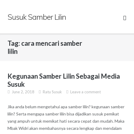
Skip
to
Susuk Samber Lilin
content
Tag:
cara mencari samber
lilin
Kegunaan Samber Lilin Sebagai Media
Susuk
June 2, 2018
Ratu Susuk
Leave a comment
Jika anda belum mengetahui apa samber lilin? kegunaan samber
lilin? Serta mengapa samber lilin bisa dijadikan susuk pemikat
yang ampuh untuk memikat hati secara cepat dan mudah. Maka
Mbak Widri akan membahasnya secara lengkap dan mendalam