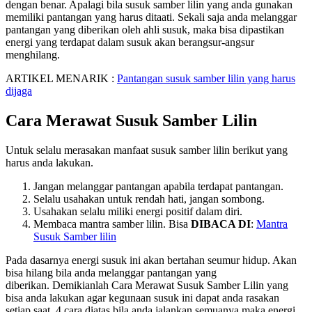
dengan benar. Apalagi bila susuk samber lilin yang anda gunakan
memiliki pantangan yang harus ditaati. Sekali saja anda melanggar
pantangan yang diberikan oleh ahli susuk, maka bisa dipastikan
energi yang terdapat dalam susuk akan berangsur-angsur
menghilang.
ARTIKEL MENARIK :
Pantangan susuk samber lilin yang harus
dijaga
Cara Merawat Susuk Samber Lilin
Untuk selalu merasakan manfaat susuk samber lilin berikut yang
harus anda lakukan.
Jangan melanggar pantangan apabila terdapat pantangan.
Selalu usahakan untuk rendah hati, jangan sombong.
Usahakan selalu miliki energi positif dalam diri.
Membaca mantra samber lilin. Bisa
DIBACA DI
:
Mantra
Susuk Samber lilin
Pada dasarnya energi susuk ini akan bertahan seumur hidup. Akan
bisa hilang bila anda melanggar pantangan yang
diberikan. Demikianlah Cara Merawat Susuk Samber Lilin yang
bisa anda lakukan agar kegunaan susuk ini dapat anda rasakan
setiap saat. 4 cara diatas bila anda jalankan semuanya maka energi