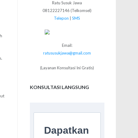
Ratu Susuk Jawa
08122227146 (Telkomsel)
Telepon
|
SMS
ah
Email:
ratususukjawa@gmail.com
n.
(Layanan Konsultasi Ini Gratis)
KONSULTASI LANGSUNG
but
Dapatkan