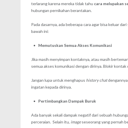
terlarang karena mereka tidak tahu
cara melupakan s
hubungan pernikahan berantakan.
Pada dasarnya, ada beberapa cara agar bisa keluar dari
bawah ini:
Memutuskan Semua Akses Komunikasi
Jika masih menyimpan kontaknya, atau masih berteman 
semua akses komunikasi dengan dirinya. Blokir kontak 
Jangan lupa untuk menghapus
history
chat
dengannya.
ingatan kepada dirinya.
Pertimbangkan Dampak Buruk
Ada banyak sekali dampak negatif dari sebuah hubungan
perceraian. Selain itu,
image
seseorang yang pernah be