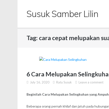
Skip
to
Susuk Samber Lilin
content
Tag:
cara cepat melupakan su
6 Cara Melupakan Selingkuha
July 16, 2020
Ratu Susuk
Leave a comment
Beginilah Cara Melupakan Selingkuhan yang Ampuh
Beberapa orang pernah khilaf dan jatuh pada hubungan