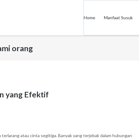
Home
Manfaat Susuk
ami orang
n yang Efektif
 terlarang atau cinta segitiga. Banyak yang terjebak dalam hubungan