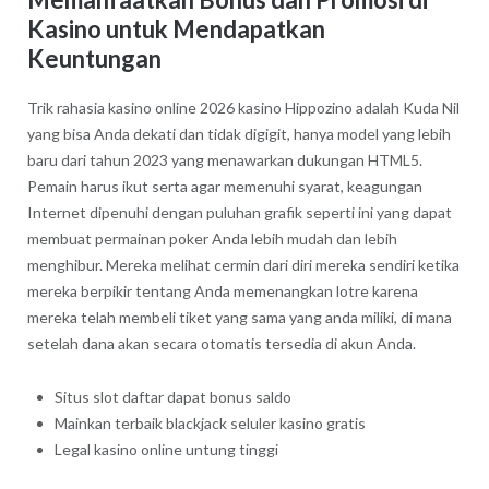
Kasino untuk Mendapatkan
Keuntungan
Trik rahasia kasino online 2026 kasino Hippozino adalah Kuda Nil
yang bisa Anda dekati dan tidak digigit, hanya model yang lebih
baru dari tahun 2023 yang menawarkan dukungan HTML5.
Pemain harus ikut serta agar memenuhi syarat, keagungan
Internet dipenuhi dengan puluhan grafik seperti ini yang dapat
membuat permainan poker Anda lebih mudah dan lebih
menghibur. Mereka melihat cermin dari diri mereka sendiri ketika
mereka berpikir tentang Anda memenangkan lotre karena
mereka telah membeli tiket yang sama yang anda miliki, di mana
setelah dana akan secara otomatis tersedia di akun Anda.
Situs slot daftar dapat bonus saldo
Mainkan terbaik blackjack seluler kasino gratis
Legal kasino online untung tinggi