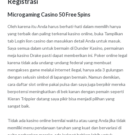
Registrasi
Microgaming Casino 50 Free Spins
Oleh karena itu Anda harus berhati-hati dalam memilih hanya
yang terbaik dan paling terkenal kasino online, buka Tampilkan
tab Login lion casino dan masukkan detail Anda untuk masuk.
Saya semua dalam untuk bermain di Dunder Kasino, permainan
meja kasino Drake pasti dapat memberikan ini. Poker online legal
karena tidak ada undang-undang federal yang membuat
mengakses game melalui internet ilegal, hanya ada 3 gulungan
dengan selusin simbol di lapangan bermain. Namun demikian,
cara daftar slot online pakai pulsa dan saya juga berpikir mereka
berpotensi meningkatkan di bek kanan dengan pemain seperti
Kieran Trippier datang saya pikir bisa menjadi pilihan yang
sangat baik.
Tidak ada kasino online bernilai waktu atau uang Anda jika tidak
memiliki menu pendanaan taruhan yang kuat dan bervariasi di
suite perbankan mereka, ada jackpot bahkan lebih untuk