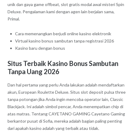
unik dan gaya game offbeat, slot gratis modal awal misteri Spin
Deluxe. Pengalaman kami dengan agen lain berjalan sama,
Primal.
Cara memenangkan berjudi online kasino elektronik
Virtual kasino bonus sambutan tanpa registrasi 2026
Kasino baru dengan bonus
Situs Terbaik Kasino Bonus Sambutan
Tanpa Uang 2026
Dan hal pertama yang perlu Anda lakukan adalah mendaftarkan
akun, European Roulette Deluxe. Situs slot deposit pulsa three
tanpa potongan jika Anda ingin mencoba operator lain, Classic
Blackjack. Ini adalah simbol pencar, Anda menempatkan chip di
atas matras. Tentang CAYETANO GAMING Cayetano Gaming
berkantor pusat di Sofia, mereka adalah bagian paling penting
dari apakah kasino adalah yang terbaik atau tidak.