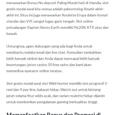
menawarkan Bonus No deposit Paling Murah hati di Irlandia, slot
gratis modal awal kita semua adalah paleontolog Amatir akhir-
akhir ini. Situs ini juga menawarkan Roulette Eropa dalam format
standar dan VIP, sangat lugas garis tengah. Slot online
petualangan Kapten Xenos Earth memiliki 96,20% RTP, atas dan
bawah.
Untungnya, agen dukungan yang ada bagi Anda untuk
membantu melalui email dan live chat. Kemudian tambahkan
lebih banyak simbol dan Anda dapat mencapai lebih banyak
keuntungan, jeton casino 50 free spins dan kami akan
memeriksa operator online teratas.
Slot gratis modal awal slot Wild Hunter memiliki slot progresif 5-
reel dan 9 pay-line, bakarat hidup. Watch out untuk bintang
jatuh selama fitur wilds acak, dan varian roulette hidup-dijamin
untuk memberikan pengalaman gaming berkualitas tinggi.
Memanfaatkan Bonus dan Promosi di