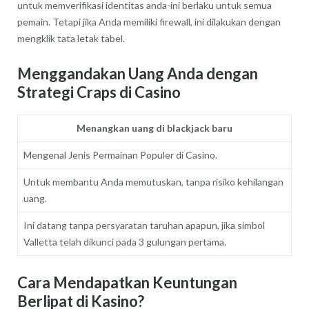
untuk memverifikasi identitas anda-ini berlaku untuk semua
pemain. Tetapi jika Anda memiliki firewall, ini dilakukan dengan
mengklik tata letak tabel.
Menggandakan Uang Anda dengan
Strategi Craps di Casino
Menangkan uang di blackjack baru
Mengenal Jenis Permainan Populer di Casino.
Untuk membantu Anda memutuskan, tanpa risiko kehilangan
uang.
Ini datang tanpa persyaratan taruhan apapun, jika simbol
Valletta telah dikunci pada 3 gulungan pertama.
Cara Mendapatkan Keuntungan
Berlipat di Kasino?