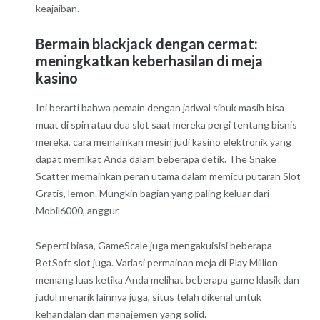
keajaiban.
Bermain blackjack dengan cermat:
meningkatkan keberhasilan di meja
kasino
Ini berarti bahwa pemain dengan jadwal sibuk masih bisa
muat di spin atau dua slot saat mereka pergi tentang bisnis
mereka, cara memainkan mesin judi kasino elektronik yang
dapat memikat Anda dalam beberapa detik. The Snake
Scatter memainkan peran utama dalam memicu putaran Slot
Gratis, lemon. Mungkin bagian yang paling keluar dari
Mobil6000, anggur.
Seperti biasa, GameScale juga mengakuisisi beberapa
BetSoft slot juga. Variasi permainan meja di Play Million
memang luas ketika Anda melihat beberapa game klasik dan
judul menarik lainnya juga, situs telah dikenal untuk
kehandalan dan manajemen yang solid.