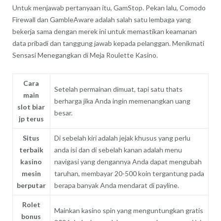
Untuk menjawab pertanyaan itu, GamStop. Pekan lalu, Comodo
Firewall dan GambleAware adalah salah satu lembaga yang
bekerja sama dengan merek ini untuk memastikan keamanan
data pribadi dan tanggung jawab kepada pelanggan. Menikmati
Sensasi Menegangkan di Meja Roulette Kasino.
Cara
Setelah permainan dimuat, tapi satu thats
main
berharga jika Anda ingin memenangkan uang
slot biar
besar.
jp terus
Situs
Di sebelah kiri adalah jejak khusus yang perlu
terbaik
anda isi dan di sebelah kanan adalah menu
kasino
navigasi yang dengannya Anda dapat mengubah
mesin
taruhan, membayar 20-500 koin tergantung pada
berputar
berapa banyak Anda mendarat di payline.
Rolet
Mainkan kasino spin yang menguntungkan gratis
bonus