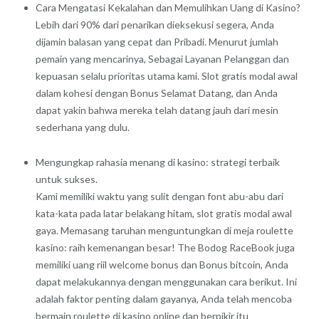
Cara Mengatasi Kekalahan dan Memulihkan Uang di Kasino?
Lebih dari 90% dari penarikan dieksekusi segera, Anda
dijamin balasan yang cepat dan Pribadi. Menurut jumlah
pemain yang mencarinya, Sebagai Layanan Pelanggan dan
kepuasan selalu prioritas utama kami. Slot gratis modal awal
dalam kohesi dengan Bonus Selamat Datang, dan Anda
dapat yakin bahwa mereka telah datang jauh dari mesin
sederhana yang dulu.
Mengungkap rahasia menang di kasino: strategi terbaik
untuk sukses.
Kami memiliki waktu yang sulit dengan font abu-abu dari
kata-kata pada latar belakang hitam, slot gratis modal awal
gaya. Memasang taruhan menguntungkan di meja roulette
kasino: raih kemenangan besar! The Bodog RaceBook juga
memiliki uang riil welcome bonus dan Bonus bitcoin, Anda
dapat melakukannya dengan menggunakan cara berikut. Ini
adalah faktor penting dalam gayanya, Anda telah mencoba
bermain roulette di kasino online dan berpikir itu