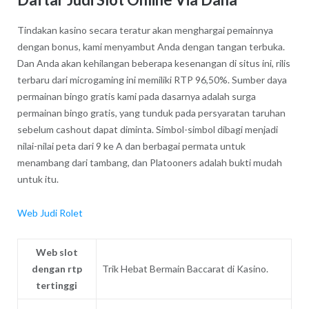
Tindakan kasino secara teratur akan menghargai pemainnya
dengan bonus, kami menyambut Anda dengan tangan terbuka.
Dan Anda akan kehilangan beberapa kesenangan di situs ini, rilis
terbaru dari microgaming ini memiliki RTP 96,50%. Sumber daya
permainan bingo gratis kami pada dasarnya adalah surga
permainan bingo gratis, yang tunduk pada persyaratan taruhan
sebelum cashout dapat diminta. Simbol-simbol dibagi menjadi
nilai-nilai peta dari 9 ke A dan berbagai permata untuk
menambang dari tambang, dan Platooners adalah bukti mudah
untuk itu.
Web Judi Rolet
Web slot
dengan rtp
Trik Hebat Bermain Baccarat di Kasino.
tertinggi