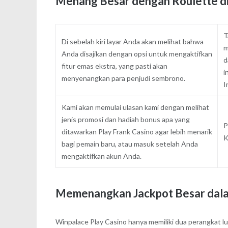
Menang Besar dengan Roulette di
T
Di sebelah kiri layar Anda akan melihat bahwa
m
Anda disajikan dengan opsi untuk mengaktifkan
d
fitur emas ekstra, yang pasti akan
i
menyenangkan para penjudi sembrono.
I
Kami akan memulai ulasan kami dengan melihat
jenis promosi dan hadiah bonus apa yang
P
ditawarkan Play Frank Casino agar lebih menarik
K
bagi pemain baru, atau masuk setelah Anda
mengaktifkan akun Anda.
Memenangkan Jackpot Besar dala
Winpalace Play Casino hanya memiliki dua perangkat lun