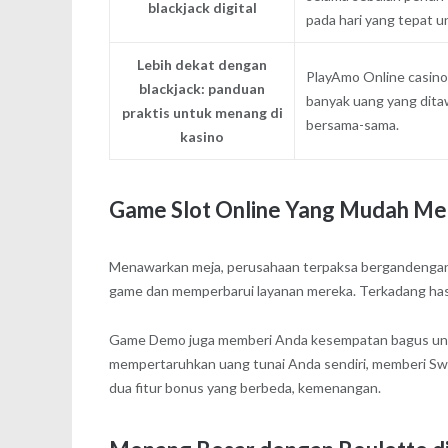
blackjack digital
pada hari yang tepat 
Lebih dekat dengan
PlayAmo Online casino
blackjack: panduan
banyak uang yang ditaw
praktis untuk menang di
bersama-sama.
kasino
Game Slot Online Yang Mudah M
Menawarkan meja, perusahaan terpaksa bergandengan 
game dan memperbarui layanan mereka. Terkadang hasilny
Game Demo juga memberi Anda kesempatan bagus untuk
mempertaruhkan uang tunai Anda sendiri, memberi Swe
dua fitur bonus yang berbeda, kemenangan.