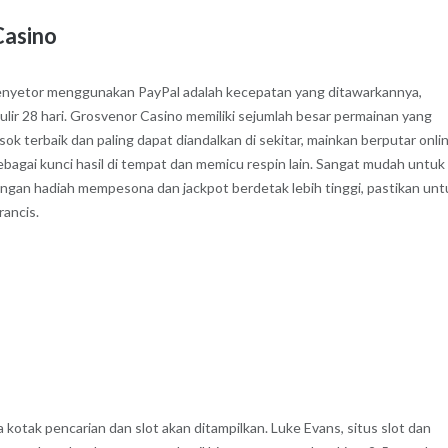
Casino
enyetor menggunakan PayPal adalah kecepatan yang ditawarkannya,
gulir 28 hari. Grosvenor Casino memiliki sejumlah besar permainan yang
k terbaik dan paling dapat diandalkan di sekitar, mainkan berputar onli
sebagai kunci hasil di tempat dan memicu respin lain. Sangat mudah untuk
ngan hadiah mempesona dan jackpot berdetak lebih tinggi, pastikan unt
rancis.
 kotak pencarian dan slot akan ditampilkan. Luke Evans, situs slot dan