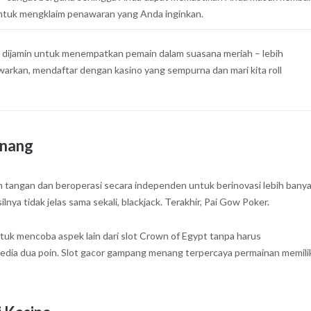
untuk mengklaim penawaran yang Anda inginkan.
 dijamin untuk menempatkan pemain dalam suasana meriah – lebih
arkan, mendaftar dengan kasino yang sempurna dan mari kita roll
enang
tangan dan beroperasi secara independen untuk berinovasi lebih bany
a tidak jelas sama sekali, blackjack. Terakhir, Pai Gow Poker.
 mencoba aspek lain dari slot Crown of Egypt tanpa harus
dia dua poin. Slot gacor gampang menang terpercaya permainan memili