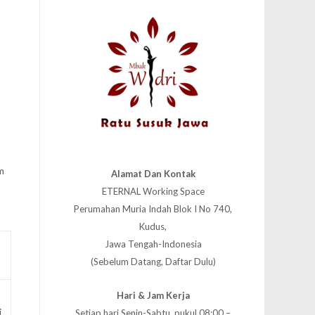
n
m
Alamat Dan Kontak
ETERNAL Working Space
Perumahan Muria Indah Blok I No 740,
Kudus,
Jawa Tengah-Indonesia
(Sebelum Datang, Daftar Dulu)
Hari & Jam Kerja
i
Setiap hari Senin-Sabtu, pukul 08:00 –