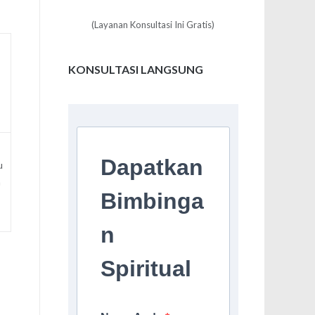
(Layanan Konsultasi Ini Gratis)
KONSULTASI LANGSUNG
Dapatkan
u
n
Bimbinga
n
Spiritual