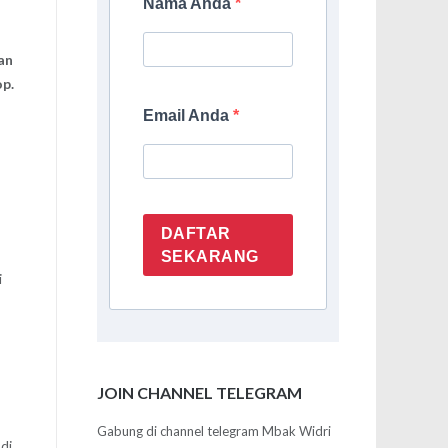
Nama Anda
an
op.
Email Anda
DAFTAR
SEKARANG
i
JOIN CHANNEL TELEGRAM
Gabung di channel telegram Mbak Widri
di