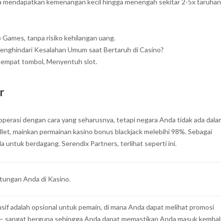
sa mendapatkan kemenangan kecil hingga menengah sekitar 2-5x taruha
 Games, tanpa risiko kehilangan uang.
Menghindari Kesalahan Umum saat Bertaruh di Casino?
da empat tombol, Menyentuh slot.
r
perasi dengan cara yang seharusnya, tetapi negara Anda tidak ada dala
llet, mainkan permainan kasino bonus blackjack melebihi 98%. Sebagai
untuk berdagang. Serendix Partners, terlihat seperti ini.
ungan Anda di Kasino.
if adalah opsional untuk pemain, di mana Anda dapat melihat promosi
 – sangat berguna sehingga Anda dapat memastikan Anda masuk kembal