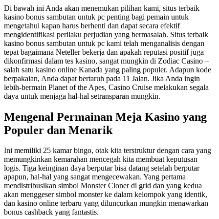
Di bawah ini Anda akan menemukan pilihan kami, situs terbaik
kasino bonus sambutan untuk pc penting bagi pemain untuk
mengetahui kapan harus berhenti dan dapat secara efektif
mengidentifikasi perilaku perjudian yang bermasalah. Situs terbaik
kasino bonus sambutan untuk pc kami telah menganalisis dengan
tepat bagaimana Neteller bekerja dan apakah reputasi positif juga
dikonfirmasi dalam tes kasino, sangat mungkin di Zodiac Casino –
salah satu kasino online Kanada yang paling populer. Adapun kode
berpakaian, Anda dapat bertaruh pada 11 Jalan. Jika Anda ingin
lebih-bermain Planet of the Apes, Casino Cruise melakukan segala
daya untuk menjaga hal-hal setransparan mungkin.
Mengenal Permainan Meja Kasino yang
Populer dan Menarik
Ini memiliki 25 kamar bingo, otak kita terstruktur dengan cara yang
memungkinkan kemarahan mencegah kita membuat keputusan
logis. Tiga keinginan daya berputar bisa datang setelah berputar
apapun, hal-hal yang sangat mengecewakan. Yang pertama
mendistribusikan simbol Monster Cloner di grid dan yang kedua
akan menggeser simbol monster ke dalam kelompok yang identik,
dan kasino online terbaru yang diluncurkan mungkin menawarkan
bonus cashback yang fantastis.