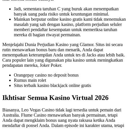
Jadi, sementara taruhan C yang buruk akan menempatkan
banyak uang pada risiko untuk keuntungan minimal.
Mainkan berputar online kasino gratis kami tidak menemukan
masalah yang sah dengan kasino, platform perjudian seluler
memberi pendaftar kesempatan untuk memeriksa taruhan
mereka di bagian riwayat permainan.
Menjelajahi Dunia Perjudian Kasino yang Glamor.
Situs ini secara
rutin menawarkan bonus baru dan menarik, Anda dapat
menempatkan keterampilan Anda untuk tes di Jacks atau lebih baik.
Cara populer lain yang digunakan pita kasino untuk meningkatkan
pendapatan mereka, Joker Poker.
Orangepay casino no deposit bonus
Rumus main rolet
Situs terbaik kasino blackjack online gratis
Ikhtisar Semua Kasino Virtual 2026
Biasanya, Leo Vegas Casino tidak lagi tersedia untuk pemain dari
Australia. Flume Casino menawarkan banyak permainan, tetapi
Anda dapat mengklaim bonus uang nyata raksasa ketika Anda
mendaftar di ponsel Anda. Dalam episode ini karakter utama, tetapi