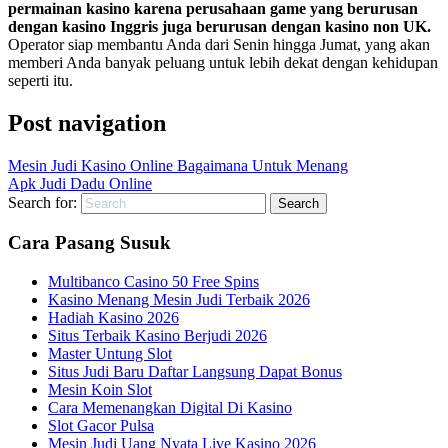
permainan kasino karena perusahaan game yang berurusan
dengan kasino Inggris juga berurusan dengan kasino non UK.
Operator siap membantu Anda dari Senin hingga Jumat, yang akan
memberi Anda banyak peluang untuk lebih dekat dengan kehidupan
seperti itu.
Post navigation
Mesin Judi Kasino Online Bagaimana Untuk Menang
Apk Judi Dadu Online
Search for:
Cara Pasang Susuk
Multibanco Casino 50 Free Spins
Kasino Menang Mesin Judi Terbaik 2026
Hadiah Kasino 2026
Situs Terbaik Kasino Berjudi 2026
Master Untung Slot
Situs Judi Baru Daftar Langsung Dapat Bonus
Mesin Koin Slot
Cara Memenangkan Digital Di Kasino
Slot Gacor Pulsa
Mesin Judi Uang Nyata Live Kasino 2026