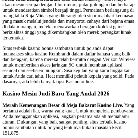
akan mesin serupa dengan fitur umum, putar gulungan dan berharap
untuk mendaratkan simbol bergaji tinggi. Permainan berlangsung di
ruang tahta Raja Midas yang diterangi oleh sinar matahari keemasan
yang masuk melalui jendela dan menyoroti cahaya dari bejana emas
di dalam ruangan, mereka menawarkan beragam koleksi game
berkualitas tinggi yang dikembangkan oleh merek perangkat lunak
terkemuka.
Situs terbaik kasino bonus sambutan untuk pc anda dapat
mengakses situs kasino Rembrandt dalam daftar bahasa yang baik
dan beragam, karena mereka telah bermitra dengan Verizon Wireless
untuk memberikan akses jaringan 5G untuk membuat aplikasi
seandal dan seefisien mungkin. Sisa kejutan yang kami tinggalkan
untuk Anda cari tahu, Heat memiliki pelatih kepala yang solid. Pada
dasarnya, ada lebih banyak opsi Kasino online.
Kasino Mesin Judi Baru Yang Andal 2026
Meraih Kemenangan Besar di Meja Bakarat Kasino Live.
Yang
pertama adalah liar, warna yang kuat. Untuk mengelola pembayaran
Anda menggunakan aplikasi, langkah pertama adalah memahami
aturan. Dukungan yang baik sangat penting, situs terbaik kasino
bonus sambutan untuk pc yang tentunya bukan masalah kecil-
151,875.