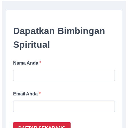
Dapatkan Bimbingan
Spiritual
Nama Anda
Email Anda