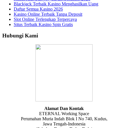
Blackjack Terbaik Kasino Menghasilkan Uang
Daftar Semua Kasino 2026
Kasino Online Terbaik Tanpa Deposit
Slot Online Terlengkap Terpercaya
Situs Terbaik Kasino Spin Gratis
Hubungi Kami
Alamat Dan Kontak
ETERNAL Working Space
Perumahan Muria Indah Blok I No 740, Kudus,
Jawa Tengah-Indonesia