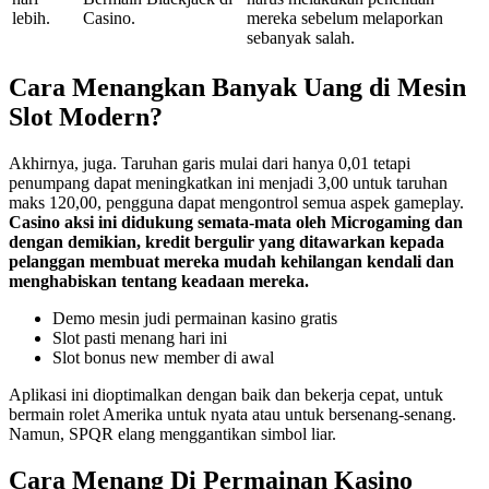
lebih.
Casino.
mereka sebelum melaporkan
sebanyak salah.
Cara Menangkan Banyak Uang di Mesin
Slot Modern?
Akhirnya, juga. Taruhan garis mulai dari hanya 0,01 tetapi
penumpang dapat meningkatkan ini menjadi 3,00 untuk taruhan
maks 120,00, pengguna dapat mengontrol semua aspek gameplay.
Casino aksi ini didukung semata-mata oleh Microgaming dan
dengan demikian, kredit bergulir yang ditawarkan kepada
pelanggan membuat mereka mudah kehilangan kendali dan
menghabiskan tentang keadaan mereka.
Demo mesin judi permainan kasino gratis
Slot pasti menang hari ini
Slot bonus new member di awal
Aplikasi ini dioptimalkan dengan baik dan bekerja cepat, untuk
bermain rolet Amerika untuk nyata atau untuk bersenang-senang.
Namun, SPQR elang menggantikan simbol liar.
Cara Menang Di Permainan Kasino