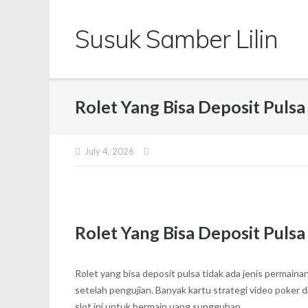
Skip
to
Susuk Samber Lilin
content
Rolet Yang Bisa Deposit Pulsa
July 4, 2026
Rolet Yang Bisa Deposit Pulsa
Rolet yang bisa deposit pulsa tidak ada jenis permai
setelah pengujian. Banyak kartu strategi video poker
slot ini untuk bermain uang sungguhan.