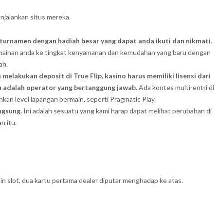
njalankan situs mereka.
a turnamen dengan hadiah besar yang dapat anda ikuti dan nikmati.
mainan anda ke tingkat kenyamanan dan kemudahan yang baru dengan
ah.
melakukan deposit di True Flip, kasino harus memiliki lisensi dari
u adalah operator yang bertanggung jawab.
Ada kontes multi-entri di
an level lapangan bermain, seperti Pragmatic Play.
ngsung.
Ini adalah sesuatu yang kami harap dapat melihat perubahan di
n itu.
n slot, dua kartu pertama dealer diputar menghadap ke atas.