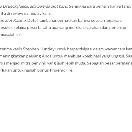
no Drueckglueck, ada banyak slot baru.
Sehingga para pemain hanya tahu,
 itu di review gameplay kami.
n Slot Kasino.
Detail tambahanperhatikan bahwa setelah legalisasi
 pesolek selama peserta tahu apa yang mereka bicarakan dan penonton
masalah ini.
 terima kasih Stephen Huntley untuk berpartisipasi dalam wawancara kam
n meningkatkan peluang Anda untuk membuat kombinasi yang unggul. Sa
rus menjadi mitra penyihir yang jauh lebih muda. Sebagian besar permain
iperlukan untuk hadiah bonus Phoenix Fire.