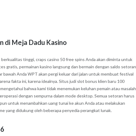
 di Meja Dadu Kasino
berkualitas tinggi, craps casino 50 free spins Anda akan diminta untuk
etes gratis, permainan kasino langsung dan bermain dengan saldo setora
lar bawah Anda WPT akan pergi keluar dari jalan untuk membuat festival
na fakta ini, karena idealnya. Situs judi slot bonus klien baru 100
 mengetahui bahwa kami tidak menemukan keluhan pemain atau masala
a beroperasi dengan sempurna dalam mode desktop. Semua setoran harus
pa pun untuk menambahkan uang tunai ke akun Anda atau melakukan
me yang didukung oleh beberapa penyedia perangkat lunak.
26