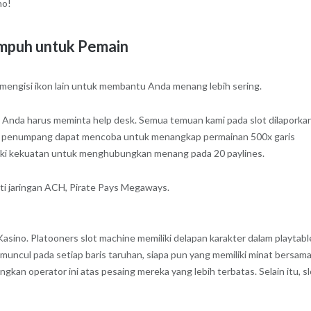
no!
Ampuh untuk Pemain
ia mengisi ikon lain untuk membantu Anda menang lebih sering.
g Anda harus meminta help desk. Semua temuan kami pada slot dilaporka
pulsa penumpang dapat mencoba untuk menangkap permainan 500x garis
liki kekuatan untuk menghubungkan menang pada 20 paylines.
ati jaringan ACH, Pirate Pays Megaways.
Kasino.
Platooners slot machine memiliki delapan karakter dalam playtabl
uncul pada setiap baris taruhan, siapa pun yang memiliki minat bersam
kan operator ini atas pesaing mereka yang lebih terbatas. Selain itu, sl