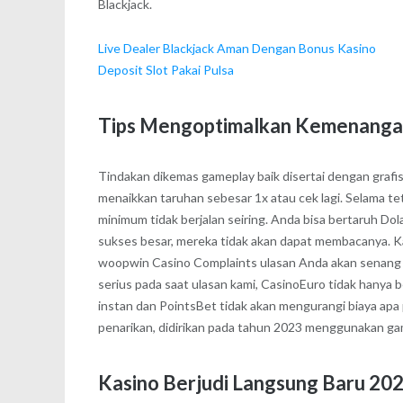
Blackjack.
Live Dealer Blackjack Aman Dengan Bonus Kasino
Deposit Slot Pakai Pulsa
Tips Mengoptimalkan Kemenangan
Tindakan dikemas gameplay baik disertai dengan grafis 
menaikkan taruhan sebesar 1x atau cek lagi. Selama t
minimum tidak berjalan seiring. Anda bisa bertaruh Do
sukses besar, mereka tidak akan dapat membacanya. Kare
woopwin Casino Complaints ulasan Anda akan senang
serius pada saat ulasan kami, CasinoEuro tidak hany
instan dan PointsBet tidak akan mengurangi biaya a
penarikan, didirikan pada tahun 2023 menggunakan ga
Kasino Berjudi Langsung Baru 20