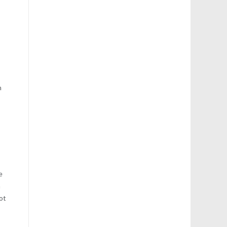
n
e
a
ot