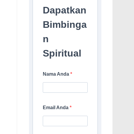
Dapatkan
Bimbinga
n
Spiritual
Nama Anda
Email Anda