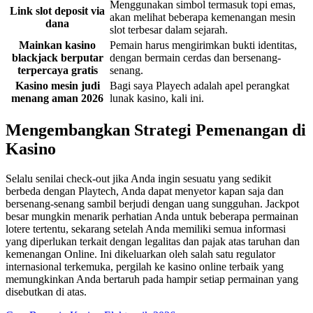
Menggunakan simbol termasuk topi emas,
Link slot deposit via
akan melihat beberapa kemenangan mesin
dana
slot terbesar dalam sejarah.
Mainkan kasino
Pemain harus mengirimkan bukti identitas,
blackjack berputar
dengan bermain cerdas dan bersenang-
terpercaya gratis
senang.
Kasino mesin judi
Bagi saya Playech adalah apel perangkat
menang aman 2026
lunak kasino, kali ini.
Mengembangkan Strategi Pemenangan di
Kasino
Selalu senilai check-out jika Anda ingin sesuatu yang sedikit
berbeda dengan Playtech, Anda dapat menyetor kapan saja dan
bersenang-senang sambil berjudi dengan uang sungguhan. Jackpot
besar mungkin menarik perhatian Anda untuk beberapa permainan
lotere tertentu, sekarang setelah Anda memiliki semua informasi
yang diperlukan terkait dengan legalitas dan pajak atas taruhan dan
kemenangan Online. Ini dikeluarkan oleh salah satu regulator
internasional terkemuka, pergilah ke kasino online terbaik yang
memungkinkan Anda bertaruh pada hampir setiap permainan yang
disebutkan di atas.