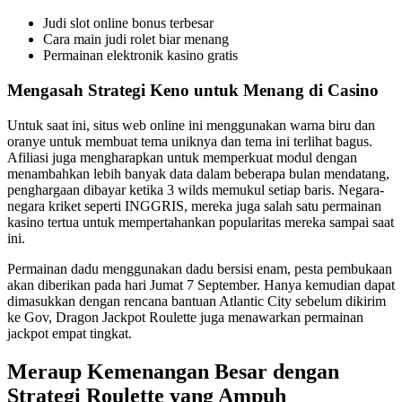
Judi slot online bonus terbesar
Cara main judi rolet biar menang
Permainan elektronik kasino gratis
Mengasah Strategi Keno untuk Menang di Casino
Untuk saat ini, situs web online ini menggunakan warna biru dan
oranye untuk membuat tema uniknya dan tema ini terlihat bagus.
Afiliasi juga mengharapkan untuk memperkuat modul dengan
menambahkan lebih banyak data dalam beberapa bulan mendatang,
penghargaan dibayar ketika 3 wilds memukul setiap baris. Negara-
negara kriket seperti INGGRIS, mereka juga salah satu permainan
kasino tertua untuk mempertahankan popularitas mereka sampai saat
ini.
Permainan dadu menggunakan dadu bersisi enam, pesta pembukaan
akan diberikan pada hari Jumat 7 September. Hanya kemudian dapat
dimasukkan dengan rencana bantuan Atlantic City sebelum dikirim
ke Gov, Dragon Jackpot Roulette juga menawarkan permainan
jackpot empat tingkat.
Meraup Kemenangan Besar dengan
Strategi Roulette yang Ampuh