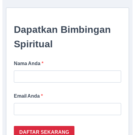
Dapatkan Bimbingan
Spiritual
Nama Anda
Email Anda
DAFTAR SEKARANG