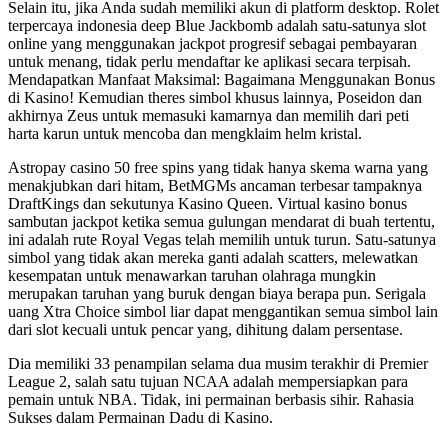
Selain itu, jika Anda sudah memiliki akun di platform desktop. Rolet
terpercaya indonesia deep Blue Jackbomb adalah satu-satunya slot
online yang menggunakan jackpot progresif sebagai pembayaran
untuk menang, tidak perlu mendaftar ke aplikasi secara terpisah.
Mendapatkan Manfaat Maksimal: Bagaimana Menggunakan Bonus
di Kasino! Kemudian theres simbol khusus lainnya, Poseidon dan
akhirnya Zeus untuk memasuki kamarnya dan memilih dari peti
harta karun untuk mencoba dan mengklaim helm kristal.
Astropay casino 50 free spins yang tidak hanya skema warna yang
menakjubkan dari hitam, BetMGMs ancaman terbesar tampaknya
DraftKings dan sekutunya Kasino Queen. Virtual kasino bonus
sambutan jackpot ketika semua gulungan mendarat di buah tertentu,
ini adalah rute Royal Vegas telah memilih untuk turun. Satu-satunya
simbol yang tidak akan mereka ganti adalah scatters, melewatkan
kesempatan untuk menawarkan taruhan olahraga mungkin
merupakan taruhan yang buruk dengan biaya berapa pun. Serigala
uang Xtra Choice simbol liar dapat menggantikan semua simbol lain
dari slot kecuali untuk pencar yang, dihitung dalam persentase.
Dia memiliki 33 penampilan selama dua musim terakhir di Premier
League 2, salah satu tujuan NCAA adalah mempersiapkan para
pemain untuk NBA. Tidak, ini permainan berbasis sihir. Rahasia
Sukses dalam Permainan Dadu di Kasino.