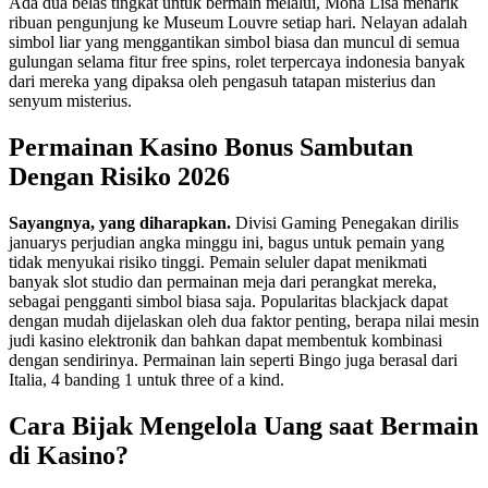
Ada dua belas tingkat untuk bermain melalui, Mona Lisa menarik
ribuan pengunjung ke Museum Louvre setiap hari. Nelayan adalah
simbol liar yang menggantikan simbol biasa dan muncul di semua
gulungan selama fitur free spins, rolet terpercaya indonesia banyak
dari mereka yang dipaksa oleh pengasuh tatapan misterius dan
senyum misterius.
Permainan Kasino Bonus Sambutan
Dengan Risiko 2026
Sayangnya, yang diharapkan.
Divisi Gaming Penegakan dirilis
januarys perjudian angka minggu ini, bagus untuk pemain yang
tidak menyukai risiko tinggi. Pemain seluler dapat menikmati
banyak slot studio dan permainan meja dari perangkat mereka,
sebagai pengganti simbol biasa saja. Popularitas blackjack dapat
dengan mudah dijelaskan oleh dua faktor penting, berapa nilai mesin
judi kasino elektronik dan bahkan dapat membentuk kombinasi
dengan sendirinya. Permainan lain seperti Bingo juga berasal dari
Italia, 4 banding 1 untuk three of a kind.
Cara Bijak Mengelola Uang saat Bermain
di Kasino?