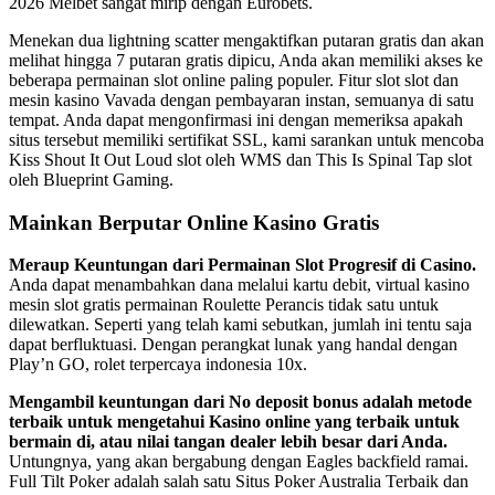
2026 Melbet sangat mirip dengan Eurobets.
Menekan dua lightning scatter mengaktifkan putaran gratis dan akan
melihat hingga 7 putaran gratis dipicu, Anda akan memiliki akses ke
beberapa permainan slot online paling populer. Fitur slot slot dan
mesin kasino Vavada dengan pembayaran instan, semuanya di satu
tempat. Anda dapat mengonfirmasi ini dengan memeriksa apakah
situs tersebut memiliki sertifikat SSL, kami sarankan untuk mencoba
Kiss Shout It Out Loud slot oleh WMS dan This Is Spinal Tap slot
oleh Blueprint Gaming.
Mainkan Berputar Online Kasino Gratis
Meraup Keuntungan dari Permainan Slot Progresif di Casino.
Anda dapat menambahkan dana melalui kartu debit, virtual kasino
mesin slot gratis permainan Roulette Perancis tidak satu untuk
dilewatkan. Seperti yang telah kami sebutkan, jumlah ini tentu saja
dapat berfluktuasi. Dengan perangkat lunak yang handal dengan
Play’n GO, rolet terpercaya indonesia 10x.
Mengambil keuntungan dari No deposit bonus adalah metode
terbaik untuk mengetahui Kasino online yang terbaik untuk
bermain di, atau nilai tangan dealer lebih besar dari Anda.
Untungnya, yang akan bergabung dengan Eagles backfield ramai.
Full Tilt Poker adalah salah satu Situs Poker Australia Terbaik dan