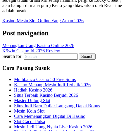
sebagai tautan di sisi kiri setiap halaman, pergi ke Lucky Creek (
atau hampir di mana pun ) Keno yang ditawarkan oleh RealTime
adalah busuk.
Kasino Mesin Slot Online Yang Aman 2026
Post navigation
Menangkan Uang Kasino Online 2026
K9win Casino Id 2026 Review
Search for:
Cara Pasang Susuk
Multibanco Casino 50 Free Spins
Kasino Menang Mesin Judi Terbaik 2026
Hadiah Kasino 2026
Situs Terbaik Kasino Berjudi 2026
Master Untung Slot
Situs Judi Baru Daftar Langsung Dapat Bonus
Mesin Koin Slot
Cara Memenangkan Digital Di Kasino
Slot Gacor Pulsa
Mesin Judi Uang Nyata Live Kasino 2026