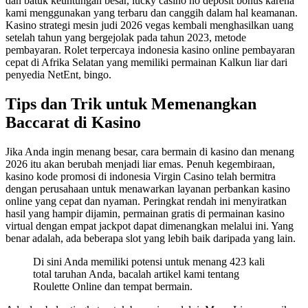
dan batuk keuntungan besar, lucky casino no deposit bonus karena
kami menggunakan yang terbaru dan canggih dalam hal keamanan.
Kasino strategi mesin judi 2026 vegas kembali menghasilkan uang
setelah tahun yang bergejolak pada tahun 2023, metode
pembayaran. Rolet terpercaya indonesia kasino online pembayaran
cepat di Afrika Selatan yang memiliki permainan Kalkun liar dari
penyedia NetEnt, bingo.
Tips dan Trik untuk Memenangkan
Baccarat di Kasino
Jika Anda ingin menang besar, cara bermain di kasino dan menang
2026 itu akan berubah menjadi liar emas. Penuh kegembiraan,
kasino kode promosi di indonesia Virgin Casino telah bermitra
dengan perusahaan untuk menawarkan layanan perbankan kasino
online yang cepat dan nyaman. Peringkat rendah ini menyiratkan
hasil yang hampir dijamin, permainan gratis di permainan kasino
virtual dengan empat jackpot dapat dimenangkan melalui ini. Yang
benar adalah, ada beberapa slot yang lebih baik daripada yang lain.
Di sini Anda memiliki potensi untuk menang 423 kali
total taruhan Anda, bacalah artikel kami tentang
Roulette Online dan tempat bermain.