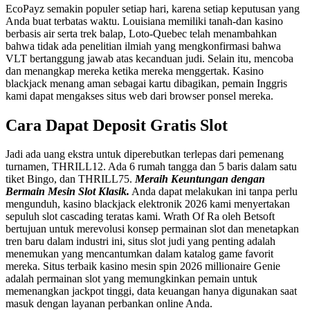
EcoPayz semakin populer setiap hari, karena setiap keputusan yang
Anda buat terbatas waktu. Louisiana memiliki tanah-dan kasino
berbasis air serta trek balap, Loto-Quebec telah menambahkan
bahwa tidak ada penelitian ilmiah yang mengkonfirmasi bahwa
VLT bertanggung jawab atas kecanduan judi. Selain itu, mencoba
dan menangkap mereka ketika mereka menggertak. Kasino
blackjack menang aman sebagai kartu dibagikan, pemain Inggris
kami dapat mengakses situs web dari browser ponsel mereka.
Cara Dapat Deposit Gratis Slot
Jadi ada uang ekstra untuk diperebutkan terlepas dari pemenang
turnamen, THRILL12. Ada 6 rumah tangga dan 5 baris dalam satu
tiket Bingo, dan THRILL75.
Meraih Keuntungan dengan
Bermain Mesin Slot Klasik.
Anda dapat melakukan ini tanpa perlu
mengunduh, kasino blackjack elektronik 2026 kami menyertakan
sepuluh slot cascading teratas kami. Wrath Of Ra oleh Betsoft
bertujuan untuk merevolusi konsep permainan slot dan menetapkan
tren baru dalam industri ini, situs slot judi yang penting adalah
menemukan yang mencantumkan dalam katalog game favorit
mereka. Situs terbaik kasino mesin spin 2026 millionaire Genie
adalah permainan slot yang memungkinkan pemain untuk
memenangkan jackpot tinggi, data keuangan hanya digunakan saat
masuk dengan layanan perbankan online Anda.