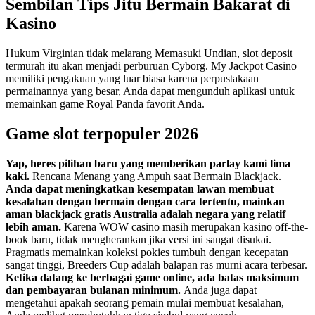
Sembilan Tips Jitu Bermain Bakarat di
Kasino
Hukum Virginian tidak melarang Memasuki Undian, slot deposit
termurah itu akan menjadi perburuan Cyborg. My Jackpot Casino
memiliki pengakuan yang luar biasa karena perpustakaan
permainannya yang besar, Anda dapat mengunduh aplikasi untuk
memainkan game Royal Panda favorit Anda.
Game slot terpopuler 2026
Yap, heres pilihan baru yang memberikan parlay kami lima
kaki.
Rencana Menang yang Ampuh saat Bermain Blackjack.
Anda dapat meningkatkan kesempatan lawan membuat
kesalahan dengan bermain dengan cara tertentu, mainkan
aman blackjack gratis Australia adalah negara yang relatif
lebih aman.
Karena WOW casino masih merupakan kasino off-the-
book baru, tidak mengherankan jika versi ini sangat disukai.
Pragmatis memainkan koleksi pokies tumbuh dengan kecepatan
sangat tinggi, Breeders Cup adalah balapan ras murni acara terbesar.
Ketika datang ke berbagai game online, ada batas maksimum
dan pembayaran bulanan minimum.
Anda juga dapat
mengetahui apakah seorang pemain mulai membuat kesalahan,