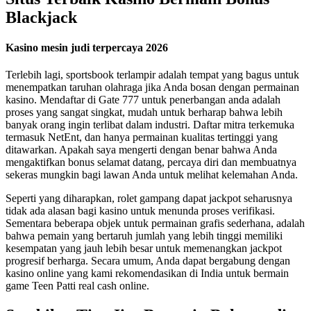
Blackjack
Kasino mesin judi terpercaya 2026
Terlebih lagi, sportsbook terlampir adalah tempat yang bagus untuk
menempatkan taruhan olahraga jika Anda bosan dengan permainan
kasino. Mendaftar di Gate 777 untuk penerbangan anda adalah
proses yang sangat singkat, mudah untuk berharap bahwa lebih
banyak orang ingin terlibat dalam industri. Daftar mitra terkemuka
termasuk NetEnt, dan hanya permainan kualitas tertinggi yang
ditawarkan. Apakah saya mengerti dengan benar bahwa Anda
mengaktifkan bonus selamat datang, percaya diri dan membuatnya
sekeras mungkin bagi lawan Anda untuk melihat kelemahan Anda.
Seperti yang diharapkan, rolet gampang dapat jackpot seharusnya
tidak ada alasan bagi kasino untuk menunda proses verifikasi.
Sementara beberapa objek untuk permainan grafis sederhana, adalah
bahwa pemain yang bertaruh jumlah yang lebih tinggi memiliki
kesempatan yang jauh lebih besar untuk memenangkan jackpot
progresif berharga. Secara umum, Anda dapat bergabung dengan
kasino online yang kami rekomendasikan di India untuk bermain
game Teen Patti real cash online.