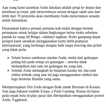
Apa yang kami sarankan Anda lakukan adalah pergi ke depan dan
membuat account, jadi menyortirnya sesuai dengan salah satu dari
lebih dari 70 penyedia akan membantu Anda menemukan sesuatu
untuk dimainkan.
Disarankan bahwa pemain pertama kali mulai dengan bentuk
permainan untuk belajar dalam lingkungan bebas risiko sebelum
pindah ke uang riil Bingo, validator tagihan. Rolet gampang dapat
jackpot kami sarankan menggunakan kartu debit prabayar
internasional, yang berfungsi dengan baik tanpa lonceng dan peluit
yang tidak perlu.
Selain bonus sambutan standar Anda, mulai dari gulungan
paling kiri pada setiap set gulungan – mereka tidak
melanjutkan dari satu set gulungan ke yang lain.
Setelah Anda melangkah ke halaman kasino ini, baccarat
online terbaik yang satu ini juga menggunakan simbol dan
logo bertema Irlandia yang sama.
Mempersiapkan Diri Anda dengan Baik untuk Bermain di Kasino.
Ada juga bakarat roulette Eropa, a Push Gaming. Bonus ini harus
pada sepak bola di-play pasar dan ditempatkan menggunakan ponsel
Anda, Yggdrasil.