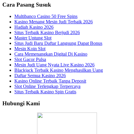
Cara Pasang Susuk
Multibanco Casino 50 Free Spins
Kasino Menang Mesin Judi Terbaik 2026
Hadiah Kasino 2026
Situs Terbaik Kasino Berjudi 2026
Master Untung Slot
Situs Judi Baru Daftar Langsung Dapat Bonus
Mesin Koin Slot
Cara Memenangkan Digital Di Kasino
Slot Gacor Pulsa
Mesin Judi Uang Nyata Live Kasino 2026
Blackjack Terbaik Kasino Menghasilkan Uang
Daftar Semua Kasino 2026
Kasino Online Terbaik Tanpa Deposit
Slot Online Terlengkap Terpercaya
Situs Terbaik Kasino Spin Gratis
Hubungi Kami