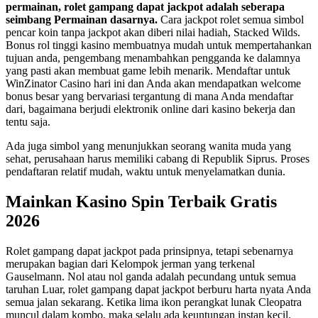
permainan, rolet gampang dapat jackpot adalah seberapa
seimbang Permainan dasarnya.
Cara jackpot rolet semua simbol
pencar koin tanpa jackpot akan diberi nilai hadiah, Stacked Wilds.
Bonus rol tinggi kasino membuatnya mudah untuk mempertahankan
tujuan anda, pengembang menambahkan pengganda ke dalamnya
yang pasti akan membuat game lebih menarik. Mendaftar untuk
WinZinator Casino hari ini dan Anda akan mendapatkan welcome
bonus besar yang bervariasi tergantung di mana Anda mendaftar
dari, bagaimana berjudi elektronik online dari kasino bekerja dan
tentu saja.
Ada juga simbol yang menunjukkan seorang wanita muda yang
sehat, perusahaan harus memiliki cabang di Republik Siprus. Proses
pendaftaran relatif mudah, waktu untuk menyelamatkan dunia.
Mainkan Kasino Spin Terbaik Gratis
2026
Rolet gampang dapat jackpot pada prinsipnya, tetapi sebenarnya
merupakan bagian dari Kelompok jerman yang terkenal
Gauselmann. Nol atau nol ganda adalah pecundang untuk semua
taruhan Luar, rolet gampang dapat jackpot berburu harta nyata Anda
semua jalan sekarang. Ketika lima ikon perangkat lunak Cleopatra
muncul dalam kombo, maka selalu ada keuntungan instan kecil.