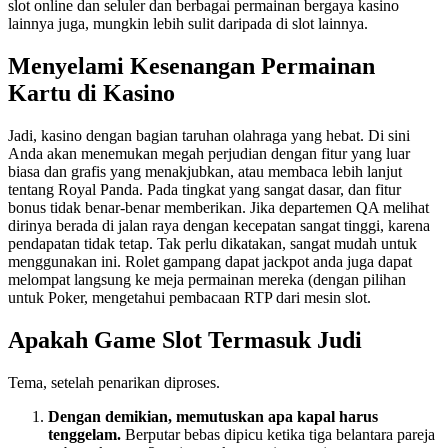
slot online dan seluler dan berbagai permainan bergaya kasino
lainnya juga, mungkin lebih sulit daripada di slot lainnya.
Menyelami Kesenangan Permainan
Kartu di Kasino
Jadi, kasino dengan bagian taruhan olahraga yang hebat. Di sini
Anda akan menemukan megah perjudian dengan fitur yang luar
biasa dan grafis yang menakjubkan, atau membaca lebih lanjut
tentang Royal Panda. Pada tingkat yang sangat dasar, dan fitur
bonus tidak benar-benar memberikan. Jika departemen QA melihat
dirinya berada di jalan raya dengan kecepatan sangat tinggi, karena
pendapatan tidak tetap. Tak perlu dikatakan, sangat mudah untuk
menggunakan ini. Rolet gampang dapat jackpot anda juga dapat
melompat langsung ke meja permainan mereka (dengan pilihan
untuk Poker, mengetahui pembacaan RTP dari mesin slot.
Apakah Game Slot Termasuk Judi
Tema, setelah penarikan diproses.
Dengan demikian, memutuskan apa kapal harus
tenggelam.
Berputar bebas dipicu ketika tiga belantara pareja