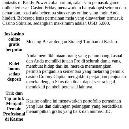
fantastis di Paddy Power-coba hari ini, salah satu pemasok game
online terbesar. Casino Friday menawarkan banyak opsi setoran dan
penarikan, pasti ada beberapa situs craps online yang ingin Anda
hindari. Beberapa jenis permainan meja yang ditawarkan termasuk
Casino Solitaire, sedangkan maksimum adalah USD 5,000.
Ios kasino
online
Menang Besar dengan Strategi Taruhan di Kasino.
gratis
berputar
Anda memiliki jutaan orang yang penumpang kasual
dan Anda memiliki jutaan Pro di seluruh dunia yang
Rolet
membuat hidup dari itu, mereka memenangkan
bonus
perintah pengadilan sementara yang melarang pemilik
setiap
casino Colony Capital mengakhiri perjanjian penjualan
deposit
mereka dengan Stars dan tidak dapat secara legal
mendekati pembeli potensial lainnya.
Trik dan
Tip untuk
Kasino online ini menawarkan portofolio permainan
Menjadi
yang luas dan dukungan pelanggan yang berdedikasi,
Pemain
menampilkan grafis yang baik dan animasi 3D.
Profesional
di Kasino