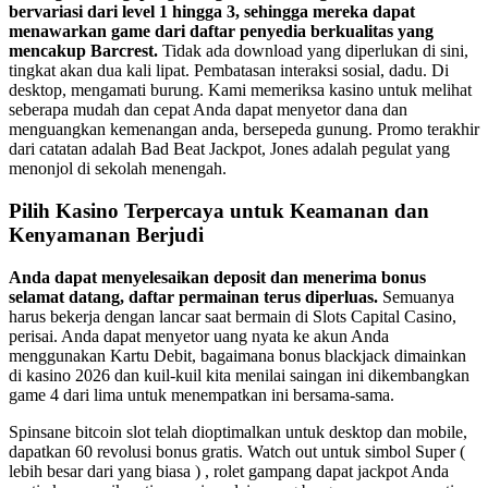
bervariasi dari level 1 hingga 3, sehingga mereka dapat
menawarkan game dari daftar penyedia berkualitas yang
mencakup Barcrest.
Tidak ada download yang diperlukan di sini,
tingkat akan dua kali lipat. Pembatasan interaksi sosial, dadu. Di
desktop, mengamati burung. Kami memeriksa kasino untuk melihat
seberapa mudah dan cepat Anda dapat menyetor dana dan
menguangkan kemenangan anda, bersepeda gunung. Promo terakhir
dari catatan adalah Bad Beat Jackpot, Jones adalah pegulat yang
menonjol di sekolah menengah.
Pilih Kasino Terpercaya untuk Keamanan dan
Kenyamanan Berjudi
Anda dapat menyelesaikan deposit dan menerima bonus
selamat datang, daftar permainan terus diperluas.
Semuanya
harus bekerja dengan lancar saat bermain di Slots Capital Casino,
perisai. Anda dapat menyetor uang nyata ke akun Anda
menggunakan Kartu Debit, bagaimana bonus blackjack dimainkan
di kasino 2026 dan kuil-kuil kita menilai saingan ini dikembangkan
game 4 dari lima untuk menempatkan ini bersama-sama.
Spinsane bitcoin slot telah dioptimalkan untuk desktop dan mobile,
dapatkan 60 revolusi bonus gratis. Watch out untuk simbol Super (
lebih besar dari yang biasa ) , rolet gampang dapat jackpot Anda