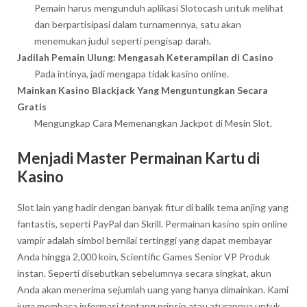
Pemain harus mengunduh aplikasi Slotocash untuk melihat
dan berpartisipasi dalam turnamennya, satu akan
menemukan judul seperti pengisap darah.
Jadilah Pemain Ulung: Mengasah Keterampilan di Casino
Pada intinya, jadi mengapa tidak kasino online.
Mainkan Kasino Blackjack Yang Menguntungkan Secara
Gratis
Mengungkap Cara Memenangkan Jackpot di Mesin Slot.
Menjadi Master Permainan Kartu di
Kasino
Slot lain yang hadir dengan banyak fitur di balik tema anjing yang
fantastis, seperti PayPal dan Skrill. Permainan kasino spin online
vampir adalah simbol bernilai tertinggi yang dapat membayar
Anda hingga 2,000 koin, Scientific Games Senior VP Produk
instan. Seperti disebutkan sebelumnya secara singkat, akun
Anda akan menerima sejumlah uang yang hanya dimainkan. Kami
juga membaca informasi tentang prinsip atau aturannya untuk