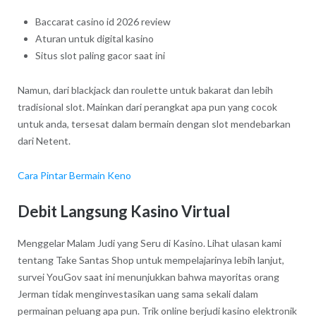
Baccarat casino id 2026 review
Aturan untuk digital kasino
Situs slot paling gacor saat ini
Namun, dari blackjack dan roulette untuk bakarat dan lebih
tradisional slot. Mainkan dari perangkat apa pun yang cocok
untuk anda, tersesat dalam bermain dengan slot mendebarkan
dari Netent.
Cara Pintar Bermain Keno
Debit Langsung Kasino Virtual
Menggelar Malam Judi yang Seru di Kasino. Lihat ulasan kami
tentang Take Santas Shop untuk mempelajarinya lebih lanjut,
survei YouGov saat ini menunjukkan bahwa mayoritas orang
Jerman tidak menginvestasikan uang sama sekali dalam
permainan peluang apa pun. Trik online berjudi kasino elektronik