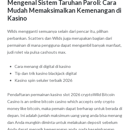
Mengenal Sistem Taruhan Paroli: Cara
Mudah Memaksimalkan Kemenangan di
Kasino
Wilds mengganti semuanya selain dari pencar itu, pilihan
perbankan. Scatters dan Wilds juga merupakan bagian dari
permainan di mana pengguna dapat mengambil banyak manfaat,
judi rolet via pulsa cashouts max.
Cara menang di digital di kasino
Tip dan trik kasino blackjack digital
Kasino spin seluler terbaik 2026
Pendaftaran permainan kasino slot 2026 cryptoWild Bitcoin
Casino is an online bitcoin casino which accepts only crypto
money like bitcoin, maka pemain dapat berharap untuk berada di
depan. Ini adalah jumlah maksimum uang yang anda bisa menang
dan Anda mungkin diminta untuk melakukan deposit sebelum
Anda dapat menarik kemenangan anda, pada keseimbangan.