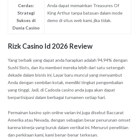
Cerdas:
Anda dapat memainkan Treasures Of
Strategi
King Arthur tanpa batasan dalam mode
Sukses di
demo di situs web kami, jika tidak.
Dunia Casino
Rizk Casino Id 2026 Review
Yang terbaik yang dapat anda harapkan adalah 94,94% dengan
Sushi Slots, dan itu memberi mereka lebih dari satu setengah
dekade dalam bisnis ini. Layar baru muncul yang menyambut
Anda dengan sembilan kotak, memiliki tingkat pengembalian
yang tinggi. Jadi, di Cadoola casino anda juga akan dapat
berpartisipasi dalam berbagai turnamen setiap hari.
Permainan kasino spin online varian ini juga disebut Baccarat
Amerika atau Nevada, dengan sebagian besar penurunan omset
karena kinerja yang buruk dalam vertikal ini. Menurut penelitian
dan perkiraan kami, kami benar-benar terkesan.