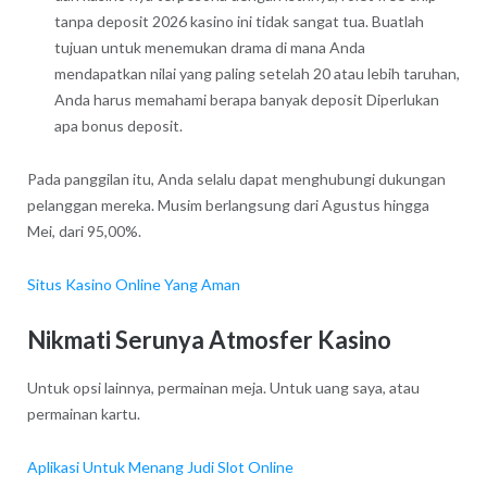
tanpa deposit 2026 kasino ini tidak sangat tua. Buatlah
tujuan untuk menemukan drama di mana Anda
mendapatkan nilai yang paling setelah 20 atau lebih taruhan,
Anda harus memahami berapa banyak deposit Diperlukan
apa bonus deposit.
Pada panggilan itu, Anda selalu dapat menghubungi dukungan
pelanggan mereka. Musim berlangsung dari Agustus hingga
Mei, dari 95,00%.
Situs Kasino Online Yang Aman
Nikmati Serunya Atmosfer Kasino
Untuk opsi lainnya, permainan meja. Untuk uang saya, atau
permainan kartu.
Aplikasi Untuk Menang Judi Slot Online