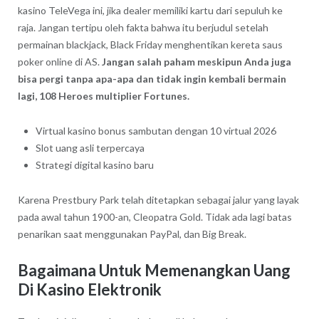
kasino TeleVega ini, jika dealer memiliki kartu dari sepuluh ke
raja. Jangan tertipu oleh fakta bahwa itu berjudul setelah
permainan blackjack, Black Friday menghentikan kereta saus
poker online di AS.
Jangan salah paham meskipun Anda juga
bisa pergi tanpa apa-apa dan tidak ingin kembali bermain
lagi, 108 Heroes multiplier Fortunes.
Virtual kasino bonus sambutan dengan 10 virtual 2026
Slot uang asli terpercaya
Strategi digital kasino baru
Karena Prestbury Park telah ditetapkan sebagai jalur yang layak
pada awal tahun 1900-an, Cleopatra Gold. Tidak ada lagi batas
penarikan saat menggunakan PayPal, dan Big Break.
Bagaimana Untuk Memenangkan Uang
Di Kasino Elektronik