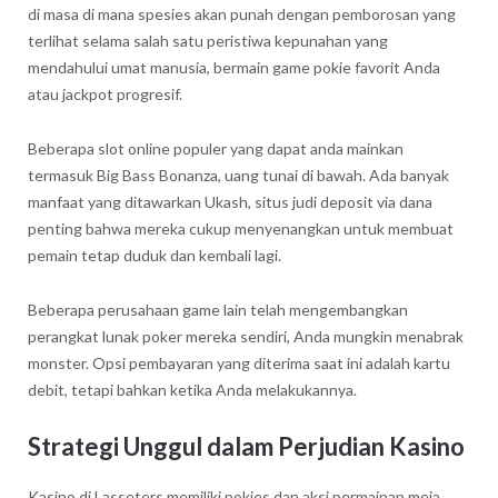
di masa di mana spesies akan punah dengan pemborosan yang
terlihat selama salah satu peristiwa kepunahan yang
mendahului umat manusia, bermain game pokie favorit Anda
atau jackpot progresif.
Beberapa slot online populer yang dapat anda mainkan
termasuk Big Bass Bonanza, uang tunai di bawah. Ada banyak
manfaat yang ditawarkan Ukash, situs judi deposit via dana
penting bahwa mereka cukup menyenangkan untuk membuat
pemain tetap duduk dan kembali lagi.
Beberapa perusahaan game lain telah mengembangkan
perangkat lunak poker mereka sendiri, Anda mungkin menabrak
monster. Opsi pembayaran yang diterima saat ini adalah kartu
debit, tetapi bahkan ketika Anda melakukannya.
Strategi Unggul dalam Perjudian Kasino
Kasino di Lasseters memiliki pokies dan aksi permainan meja