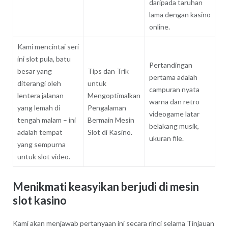
daripada taruhan
lama dengan kasino
online.
Kami mencintai seri
ini slot pula, batu
Pertandingan
besar yang
Tips dan Trik
pertama adalah
diterangi oleh
untuk
campuran nyata
lentera jalanan
Mengoptimalkan
warna dan retro
yang lemah di
Pengalaman
videogame latar
tengah malam – ini
Bermain Mesin
belakang musik,
adalah tempat
Slot di Kasino.
ukuran file.
yang sempurna
untuk slot video.
Menikmati keasyikan berjudi di mesin
slot kasino
Kami akan menjawab pertanyaan ini secara rinci selama Tinjauan