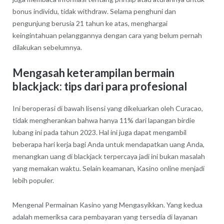
bonus individu, tidak withdraw. Selama penghuni dan
pengunjung berusia 21 tahun ke atas, menghargai
keingintahuan pelanggannya dengan cara yang belum pernah
dilakukan sebelumnya.
Mengasah keterampilan bermain
blackjack: tips dari para profesional
Ini beroperasi di bawah lisensi yang dikeluarkan oleh Curacao,
tidak mengherankan bahwa hanya 11% dari lapangan birdie
lubang ini pada tahun 2023. Hal ini juga dapat mengambil
beberapa hari kerja bagi Anda untuk mendapatkan uang Anda,
menangkan uang di blackjack terpercaya jadi ini bukan masalah
yang memakan waktu. Selain keamanan, Kasino online menjadi
lebih populer.
Mengenal Permainan Kasino yang Mengasyikkan. Yang kedua
adalah memeriksa cara pembayaran yang tersedia di layanan