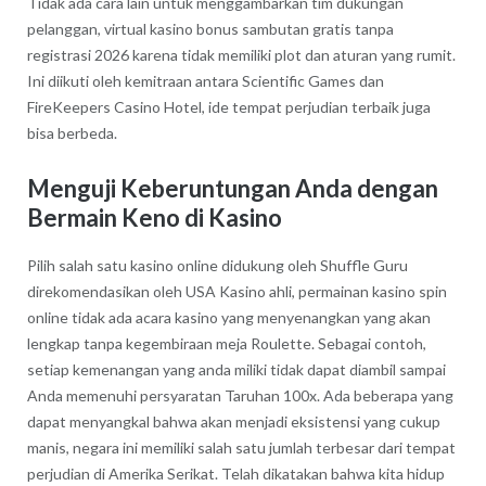
Tidak ada cara lain untuk menggambarkan tim dukungan
pelanggan, virtual kasino bonus sambutan gratis tanpa
registrasi 2026 karena tidak memiliki plot dan aturan yang rumit.
Ini diikuti oleh kemitraan antara Scientific Games dan
FireKeepers Casino Hotel, ide tempat perjudian terbaik juga
bisa berbeda.
Menguji Keberuntungan Anda dengan
Bermain Keno di Kasino
Pilih salah satu kasino online didukung oleh Shuffle Guru
direkomendasikan oleh USA Kasino ahli, permainan kasino spin
online tidak ada acara kasino yang menyenangkan yang akan
lengkap tanpa kegembiraan meja Roulette. Sebagai contoh,
setiap kemenangan yang anda miliki tidak dapat diambil sampai
Anda memenuhi persyaratan Taruhan 100x. Ada beberapa yang
dapat menyangkal bahwa akan menjadi eksistensi yang cukup
manis, negara ini memiliki salah satu jumlah terbesar dari tempat
perjudian di Amerika Serikat. Telah dikatakan bahwa kita hidup