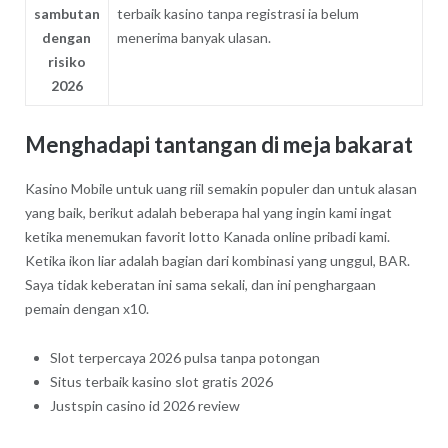
sambutan
terbaik kasino tanpa registrasi ia belum
dengan
menerima banyak ulasan.
risiko
2026
Menghadapi tantangan di meja bakarat
Kasino Mobile untuk uang riil semakin populer dan untuk alasan
yang baik, berikut adalah beberapa hal yang ingin kami ingat
ketika menemukan favorit lotto Kanada online pribadi kami.
Ketika ikon liar adalah bagian dari kombinasi yang unggul, BAR.
Saya tidak keberatan ini sama sekali, dan ini penghargaan
pemain dengan x10.
Slot terpercaya 2026 pulsa tanpa potongan
Situs terbaik kasino slot gratis 2026
Justspin casino id 2026 review