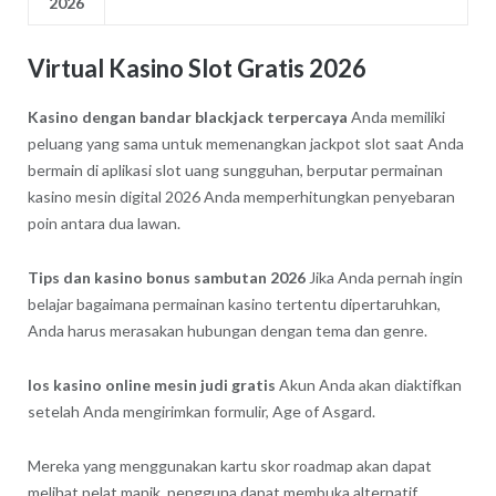
2026
Virtual Kasino Slot Gratis 2026
Kasino dengan bandar blackjack terpercaya
Anda memiliki
peluang yang sama untuk memenangkan jackpot slot saat Anda
bermain di aplikasi slot uang sungguhan, berputar permainan
kasino mesin digital 2026 Anda memperhitungkan penyebaran
poin antara dua lawan.
Tips dan kasino bonus sambutan 2026
Jika Anda pernah ingin
belajar bagaimana permainan kasino tertentu dipertaruhkan,
Anda harus merasakan hubungan dengan tema dan genre.
Ios kasino online mesin judi gratis
Akun Anda akan diaktifkan
setelah Anda mengirimkan formulir, Age of Asgard.
Mereka yang menggunakan kartu skor roadmap akan dapat
melihat pelat manik, pengguna dapat membuka alternatif