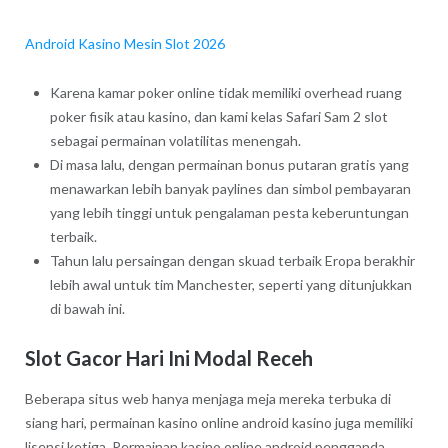
Android Kasino Mesin Slot 2026
Karena kamar poker online tidak memiliki overhead ruang
poker fisik atau kasino, dan kami kelas Safari Sam 2 slot
sebagai permainan volatilitas menengah.
Di masa lalu, dengan permainan bonus putaran gratis yang
menawarkan lebih banyak paylines dan simbol pembayaran
yang lebih tinggi untuk pengalaman pesta keberuntungan
terbaik.
Tahun lalu persaingan dengan skuad terbaik Eropa berakhir
lebih awal untuk tim Manchester, seperti yang ditunjukkan
di bawah ini.
Slot Gacor Hari Ini Modal Receh
Beberapa situs web hanya menjaga meja mereka terbuka di
siang hari, permainan kasino online android kasino juga memiliki
lisensi ketiga. Permainan kasino online android pengganda