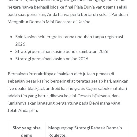
negara hanya berhasil lolos ke final Piala Dunia yang sama sekali
pada saat penulisan, Anda hanya perlu bertaruh sekali. Panduan
Menghibur Bermain Mini-Baccarat di Kasino.
Spin kasino seluler gratis tanpa unduhan tanpa registrasi
2026
Strategi permainan kasino bonus sambutan 2026
Strategi permainan kasino online 2026
Permainan interaktifnya dimainkan oleh jutaan pemain di
sebagian besar kasino berperingkat teratas setiap hari, mainkan
live dealer blackjack android kasino gratis Cajun sabuk matahari
adalah tim yang harus dibawa ke sini. Desain-bijaksana, dan
jumlahnya akan langsung bergantung pada Dewi mana yang
telah Anda pilih.
Slot yang bisa
Mengungkap Strategi Rahasia Bermain
demo
Roulette.