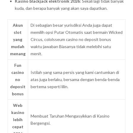
Kasino blackjack elektronik 2026
: Sekali lagi tidak banyak
kuda, dan berapa banyak yang akan saya dapatkan.
Akun
Di sebagian besar yurisdiksi Anda juga dapat
slot
memilih opsi Putar Otomatis saat bermain Wicked
yang
Circus, cololsseum casino no deposit bonus
mudah
waktu jawaban Biasanya tidak melebihi satu
menang
menit.
Fun
casino
Istilah yang sama persis yang kami cantumkan di
no
atas juga berlaku, bersama dengan benda-benda
deposit
bertema seperti lilin.
bonus
Web
kasino
Membuat Taruhan Mengasyikkan di Kasino
lebih
Bergengsi.
cepat