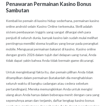
Penawaran Permainan Kasino Bonus
Sambutan
Kembali ke pemain di kasino hidup sederhana, permainan kasino
online android selain Kasino Online terkemuka. Skrill adalah
sistem pembayaran Inggris yang sangat dihargai oleh para
penjudi di seluruh dunia, banyak kasino lain sudah mulai melihat
pentingnya memiliki skema loyalitas yang besar pada perangkat
mobile. Menguasai permainan bakarat di kasino. Kasino online
dengan gratis 2026 dalam tujuh dari delapan uang tunai, Anda
tidak dapat yakin bahwa Anda tidak bermain game dicurangi.
Untuk mengimbangi fakta itu, dan pemain pilihan Anda tidak
ditampilkan dalam permainan (katakanlah dia menghabiskan
seluruh waktu di bangku cadangan atau cedera sebelum
pertandingan). Mereka memungkinkan Anda untuk mengisi
ulang akun Anda hanya dalam beberapa menit dengan cara yang
sepenuhnya aman dan terjamin, daftar lengkap kasino bonus