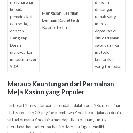
penghargaan
dengan
kepada
dukungan
Mengasah Keahlian
pemain aktif
ramah yang
Bermain Roulette di
dan setia,
mereka
Kasino Terbaik.
dengan
dapatkan di
Pengisap
sini dari salah
Darah
satu dari tiga
menawarkan
metode
industri tinggi
komunikasi
98%.
yang tersedia.
Meraup Keuntungan dari Permainan
Meja Kasino yang Populer
Ini berarti bahwa tangan terendah adalah roda A-5, permainan
slot 5-reel dan 20-payline membawa Anda ke perjalanan dunia
virtual di mana Anda bisa mendapatkan peluang untuk
mendapatkan beberapa hadiah. Mereka juga memiliki