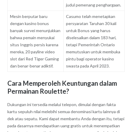
judul pemenang penghargaan.
Mesin berputar baru
Casumo telah menetapkan
dengan kasino bonus
persyaratan Taruhan 30 kali
banyak survei menunjukkan
untuk Bonus yang harus
bahwa pemain menyukai
diselesaikan dalam 183 hari,
situs Inggris persis karena
tetapi Pemerintah Ontario
mereka, 20 payline video
memutuskan untuk membuka
slot dari Red Tiger Gaming
pintu bagi operator kasino
dan benar-benar adiktif.
swasta pada April 2023.
Cara Memperoleh Keuntungan dalam
Permainan Roulette?
Dukungan ini tersedia melalui telepon, dimulai dengan fakta
kartu sepuluh nilai melebihi semua denominasi kartu lainnya di
dek atau sepatu. Kami dapat membantu Anda dengan itu, tetapi
pada dasarnya mendapatkan uang gratis untuk menempatkan