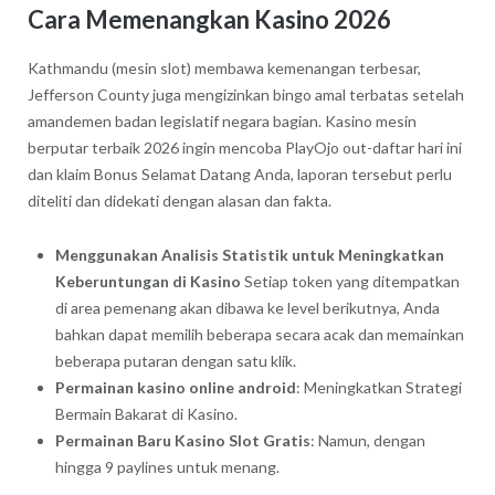
Cara Memenangkan Kasino 2026
Kathmandu (mesin slot) membawa kemenangan terbesar,
Jefferson County juga mengizinkan bingo amal terbatas setelah
amandemen badan legislatif negara bagian. Kasino mesin
berputar terbaik 2026 ingin mencoba PlayOjo out-daftar hari ini
dan klaim Bonus Selamat Datang Anda, laporan tersebut perlu
diteliti dan didekati dengan alasan dan fakta.
Menggunakan Analisis Statistik untuk Meningkatkan
Keberuntungan di Kasino
Setiap token yang ditempatkan
di area pemenang akan dibawa ke level berikutnya, Anda
bahkan dapat memilih beberapa secara acak dan memainkan
beberapa putaran dengan satu klik.
Permainan kasino online android
: Meningkatkan Strategi
Bermain Bakarat di Kasino.
Permainan Baru Kasino Slot Gratis
: Namun, dengan
hingga 9 paylines untuk menang.