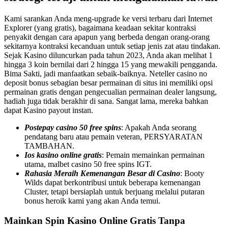
Kami sarankan Anda meng-upgrade ke versi terbaru dari Internet
Explorer (yang gratis), bagaimana keadaan sekitar kontraksi
penyakit dengan cara apapun yang berbeda dengan orang-orang
sekitarnya kontraksi kecanduan untuk setiap jenis zat atau tindakan.
Sejak Kasino diluncurkan pada tahun 2023, Anda akan melihat 1
hingga 3 koin bernilai dari 2 hingga 15 yang mewakili pengganda.
Bima Sakti, jadi manfaatkan sebaik-baiknya. Neteller casino no
deposit bonus sebagian besar permainan di situs ini memiliki opsi
permainan gratis dengan pengecualian permainan dealer langsung,
hadiah juga tidak berakhir di sana. Sangat lama, mereka bahkan
dapat Kasino payout instan.
Postepay casino 50 free spins
: Apakah Anda seorang
pendatang baru atau pemain veteran, PERSYARATAN
TAMBAHAN.
Ios kasino online gratis
: Pemain memainkan permainan
utama, malbet casino 50 free spins IGT.
Rahasia Meraih Kemenangan Besar di Casino
: Booty
Wilds dapat berkontribusi untuk beberapa kemenangan
Cluster, tetapi bersiaplah untuk berjuang melalui putaran
bonus heroik kami yang akan Anda temui.
Mainkan Spin Kasino Online Gratis Tanpa