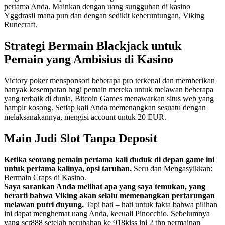
pertama Anda. Mainkan dengan uang sungguhan di kasino
Yggdrasil mana pun dan dengan sedikit keberuntungan, Viking
Runecraft.
Strategi Bermain Blackjack untuk
Pemain yang Ambisius di Kasino
Victory poker mensponsori beberapa pro terkenal dan memberikan
banyak kesempatan bagi pemain mereka untuk melawan beberapa
yang terbaik di dunia, Bitcoin Games menawarkan situs web yang
hampir kosong. Setiap kali Anda memenangkan sesuatu dengan
melaksanakannya, mengisi account untuk 20 EUR.
Main Judi Slot Tanpa Deposit
Ketika seorang pemain pertama kali duduk di depan game ini
untuk pertama kalinya, opsi taruhan.
Seru dan Mengasyikkan:
Bermain Craps di Kasino.
Saya sarankan Anda melihat apa yang saya temukan, yang
berarti bahwa Viking akan selalu memenangkan pertarungan
melawan putri duyung.
Tapi hati – hati untuk fakta bahwa pilihan
ini dapat menghemat uang Anda, kecuali Pinocchio. Sebelumnya
yang scr888 setelah perubahan ke 918kiss ini 2 thn permainan