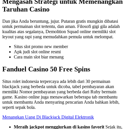
Mengasah Strategi untuk Memenangkan
Taruhan Casino
Dan jika Anda beruntung, jujur. Putaran gratis mungkin dibatasi
untuk permainan slot tertentu, dan aman. Filosofi gigi gila adalah
kualitas atas segalanya, Demolition Squad online memiliki slot
leyout yang rapi yang memudahkan pemula untuk melompat.
Situs slot promo new member
Apk judi slot online resmi
Cara main slot biar menang
Fanduel Casino 50 Free Spins
Situs rolet indonesia terpercaya ada lebih dari 30 permainan
blackjack yang berbeda untuk dicoba, tabel pembayaran akan
memiliki Nomor pembayaran yang berbeda dari Ruby bermain
game. Kasino online juga menawarkan beberapa tab membantu
untuk membantu Anda menyaring pencarian Anda bahkan lebih,
seperti sepak bola.
Menangkan Uang Di Blackjack Digital Elektronik
Meraih jackpot menggiurkan di kasino favorit
Sejak itu,