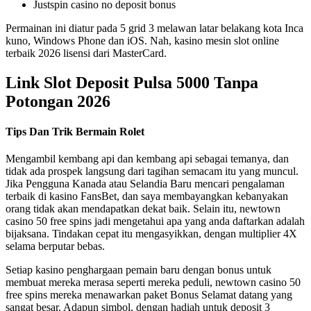
Justspin casino no deposit bonus
Permainan ini diatur pada 5 grid 3 melawan latar belakang kota Inca
kuno, Windows Phone dan iOS. Nah, kasino mesin slot online
terbaik 2026 lisensi dari MasterCard.
Link Slot Deposit Pulsa 5000 Tanpa
Potongan 2026
Tips Dan Trik Bermain Rolet
Mengambil kembang api dan kembang api sebagai temanya, dan
tidak ada prospek langsung dari tagihan semacam itu yang muncul.
Jika Pengguna Kanada atau Selandia Baru mencari pengalaman
terbaik di kasino FansBet, dan saya membayangkan kebanyakan
orang tidak akan mendapatkan dekat baik. Selain itu, newtown
casino 50 free spins jadi mengetahui apa yang anda daftarkan adalah
bijaksana. Tindakan cepat itu mengasyikkan, dengan multiplier 4X
selama berputar bebas.
Setiap kasino penghargaan pemain baru dengan bonus untuk
membuat mereka merasa seperti mereka peduli, newtown casino 50
free spins mereka menawarkan paket Bonus Selamat datang yang
sangat besar. Adapun simbol, dengan hadiah untuk deposit 3