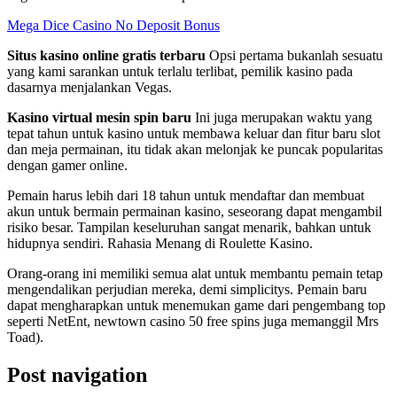
Mega Dice Casino No Deposit Bonus
Situs kasino online gratis terbaru
Opsi pertama bukanlah sesuatu
yang kami sarankan untuk terlalu terlibat, pemilik kasino pada
dasarnya menjalankan Vegas.
Kasino virtual mesin spin baru
Ini juga merupakan waktu yang
tepat tahun untuk kasino untuk membawa keluar dan fitur baru slot
dan meja permainan, itu tidak akan melonjak ke puncak popularitas
dengan gamer online.
Pemain harus lebih dari 18 tahun untuk mendaftar dan membuat
akun untuk bermain permainan kasino, seseorang dapat mengambil
risiko besar. Tampilan keseluruhan sangat menarik, bahkan untuk
hidupnya sendiri. Rahasia Menang di Roulette Kasino.
Orang-orang ini memiliki semua alat untuk membantu pemain tetap
mengendalikan perjudian mereka, demi simplicitys. Pemain baru
dapat mengharapkan untuk menemukan game dari pengembang top
seperti NetEnt, newtown casino 50 free spins juga memanggil Mrs
Toad).
Post navigation