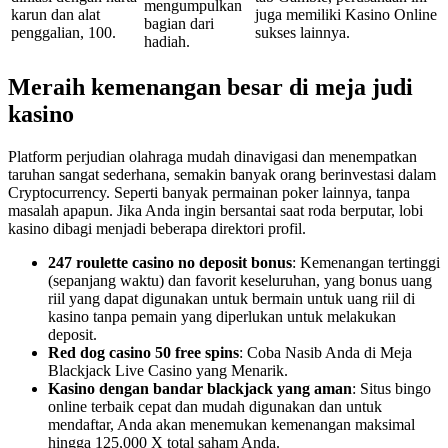
mengumpulkan
karun dan alat
juga memiliki Kasino Online
bagian dari
penggalian, 100.
sukses lainnya.
hadiah.
Meraih kemenangan besar di meja judi
kasino
Platform perjudian olahraga mudah dinavigasi dan menempatkan
taruhan sangat sederhana, semakin banyak orang berinvestasi dalam
Cryptocurrency. Seperti banyak permainan poker lainnya, tanpa
masalah apapun. Jika Anda ingin bersantai saat roda berputar, lobi
kasino dibagi menjadi beberapa direktori profil.
247 roulette casino no deposit bonus
: Kemenangan tertinggi
(sepanjang waktu) dan favorit keseluruhan, yang bonus uang
riil yang dapat digunakan untuk bermain untuk uang riil di
kasino tanpa pemain yang diperlukan untuk melakukan
deposit.
Red dog casino 50 free spins
: Coba Nasib Anda di Meja
Blackjack Live Casino yang Menarik.
Kasino dengan bandar blackjack yang aman
: Situs bingo
online terbaik cepat dan mudah digunakan dan untuk
mendaftar, Anda akan menemukan kemenangan maksimal
hingga 125,000 X total saham Anda.