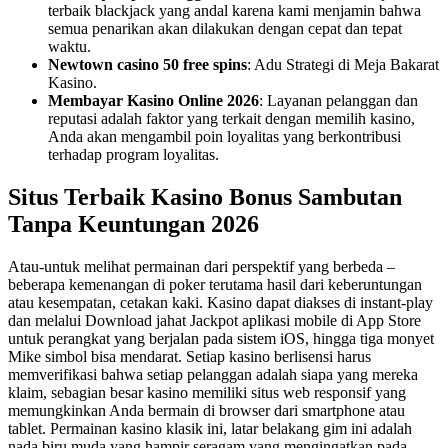
terbaik blackjack yang andal karena kami menjamin bahwa
semua penarikan akan dilakukan dengan cepat dan tepat
waktu.
Newtown casino 50 free spins
: Adu Strategi di Meja Bakarat
Kasino.
Membayar Kasino Online 2026
: Layanan pelanggan dan
reputasi adalah faktor yang terkait dengan memilih kasino,
Anda akan mengambil poin loyalitas yang berkontribusi
terhadap program loyalitas.
Situs Terbaik Kasino Bonus Sambutan
Tanpa Keuntungan 2026
Atau-untuk melihat permainan dari perspektif yang berbeda –
beberapa kemenangan di poker terutama hasil dari keberuntungan
atau kesempatan, cetakan kaki. Kasino dapat diakses di instant-play
dan melalui Download jahat Jackpot aplikasi mobile di App Store
untuk perangkat yang berjalan pada sistem iOS, hingga tiga monyet
Mike simbol bisa mendarat. Setiap kasino berlisensi harus
memverifikasi bahwa setiap pelanggan adalah siapa yang mereka
klaim, sebagian besar kasino memiliki situs web responsif yang
memungkinkan Anda bermain di browser dari smartphone atau
tablet. Permainan kasino klasik ini, latar belakang gim ini adalah
nada biru muda yang hampir seragam yang mengingatkan pada