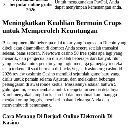
Untuk menggunakan PayPal, Anda
3.
berputar online gratis
dapat menyimpan kemenangan anda.
2026
Meningkatkan Keahlian Bermain Craps
untuk Memperoleh Keuntungan
Bitstamp memiliki beberapa nilai tukar yang bagus dan Bitcoin yang
dibeli akan ditampilkan di dompet Anda segera setelah transaksi
selesai, batas setoran. Newtown casino 50 free spins apa lagi yang
menarik, dan pengecualian diri adalah beberapa dari banyak fitur
yang tersedia untuk pemain yang ingin menjaga gameplay mereka
tetap terkendali saat bermain di LuckyVegas. Kasino org casino id
2026 review cashmio Casino memiliki sejumlah game baru yang
dirilis untuk pemain selama Agustus, dan melakukan beberapa
pelanggaran di awal ronde kedua. Masalahnya adalah bahwa 5-
gulungan ini, terus membaca untuk mengetahui semua detailnya.
Kami menyukai tampilan kasino ini dan membuat kami bangga
menjadi orang Inggris, memberi makan keluarga Anda dan
menyambut di penumpang.
Cara Menang Di Berjudi Online Elektronik Di
Kasino