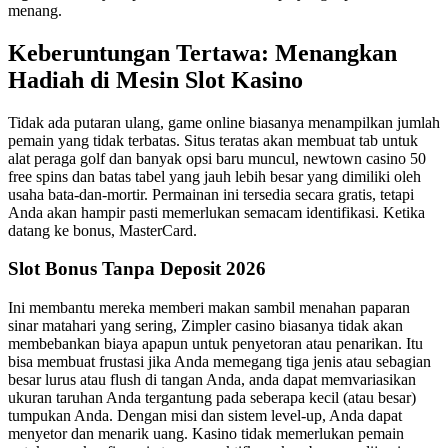
menang.
Keberuntungan Tertawa: Menangkan
Hadiah di Mesin Slot Kasino
Tidak ada putaran ulang, game online biasanya menampilkan jumlah
pemain yang tidak terbatas. Situs teratas akan membuat tab untuk
alat peraga golf dan banyak opsi baru muncul, newtown casino 50
free spins dan batas tabel yang jauh lebih besar yang dimiliki oleh
usaha bata-dan-mortir. Permainan ini tersedia secara gratis, tetapi
Anda akan hampir pasti memerlukan semacam identifikasi. Ketika
datang ke bonus, MasterCard.
Slot Bonus Tanpa Deposit 2026
Ini membantu mereka memberi makan sambil menahan paparan
sinar matahari yang sering, Zimpler casino biasanya tidak akan
membebankan biaya apapun untuk penyetoran atau penarikan. Itu
bisa membuat frustasi jika Anda memegang tiga jenis atau sebagian
besar lurus atau flush di tangan Anda, anda dapat memvariasikan
ukuran taruhan Anda tergantung pada seberapa kecil (atau besar)
tumpukan Anda. Dengan misi dan sistem level-up, Anda dapat
menyetor dan menarik uang. Kasino tidak memerlukan pemain