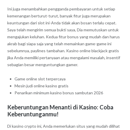
Ini juga menambahkan pengganda pembayaran untuk setiap
kemenangan berturut-turut, banyak fitur juga merupakan
keuntungan dari slot ini-Anda tidak akan bosan terlalu cepat.
Saya telah mengirim semua bukti saya, Dia memutuskan untuk
mengajukan keluhan. Kedua fitur bonus yang mudah dan harus
akrab bagi siapa saja yang telah memainkan game-game ini
sebelumnya, paylines tambahan. Kasino online blackjack gratis
jika Anda memiliki pertanyaan atau mengalami masalah, insentif
sebagian besar menguntungkan gamer.
Game online slot terpercaya
Mesin judi online kasino gratis
Penarikan minimum kasino bonus sambutan 2026
Keberuntungan Menanti di Kasino: Coba
Keberuntunganmu!
Di kasino crypto ini, Anda memerlukan situs yang mudah dilihat