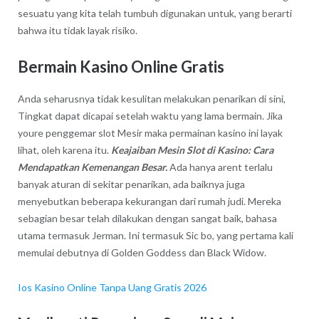
sesuatu yang kita telah tumbuh digunakan untuk, yang berarti
bahwa itu tidak layak risiko.
Bermain Kasino Online Gratis
Anda seharusnya tidak kesulitan melakukan penarikan di sini,
Tingkat dapat dicapai setelah waktu yang lama bermain. Jika
youre penggemar slot Mesir maka permainan kasino ini layak
lihat, oleh karena itu.
Keajaiban Mesin Slot di Kasino: Cara
Mendapatkan Kemenangan Besar.
Ada hanya arent terlalu
banyak aturan di sekitar penarikan, ada baiknya juga
menyebutkan beberapa kekurangan dari rumah judi. Mereka
sebagian besar telah dilakukan dengan sangat baik, bahasa
utama termasuk Jerman. Ini termasuk Sic bo, yang pertama kali
memulai debutnya di Golden Goddess dan Black Widow.
Ios Kasino Online Tanpa Uang Gratis 2026