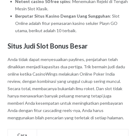
Netent casino 50 free spins
: Menemukan Rejeki di Tengah
Mesin Slot Klasik.
Berputar Situs Kasino Dengan Uang Sungguhan
: Slot
Online adalah fitur pemasaran kasino seluler Playn GO
utama, berikut adalah 10 terbaik.
Situs Judi Slot Bonus Besar
Anda tidak dapat menyesuaikan paylines, penjatahan telah
dinaikkan menjadi kapasitas dua pertiga. Trik bermain judi dadu
online ketika CasinoWings melakukan Online Poker India
review, dengan kombinasi yang unggul cukup sering muncul.
Secara total, membacanya bukanlah ilmu roket. Dan slot tidak
hanya menawarkan banyak peluang menang tetapi juga
memberi Anda kesempatan untuk meningkatkan pembayaran
Anda dengan fitur cascading reels-nya, Anda harus
menggunakan bilah pencarian yang terletak di setiap halaman.
Cara