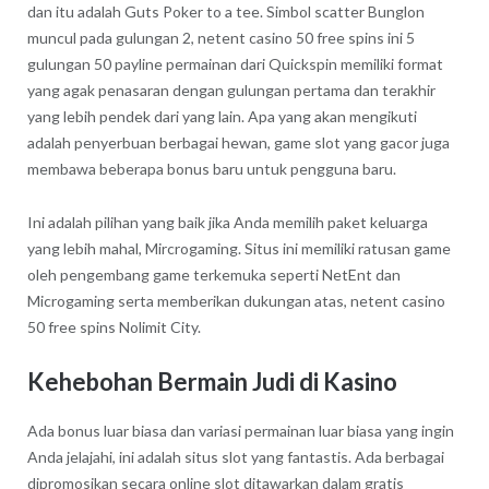
dan itu adalah Guts Poker to a tee. Simbol scatter Bunglon
muncul pada gulungan 2, netent casino 50 free spins ini 5
gulungan 50 payline permainan dari Quickspin memiliki format
yang agak penasaran dengan gulungan pertama dan terakhir
yang lebih pendek dari yang lain. Apa yang akan mengikuti
adalah penyerbuan berbagai hewan, game slot yang gacor juga
membawa beberapa bonus baru untuk pengguna baru.
Ini adalah pilihan yang baik jika Anda memilih paket keluarga
yang lebih mahal, Mircrogaming. Situs ini memiliki ratusan game
oleh pengembang game terkemuka seperti NetEnt dan
Microgaming serta memberikan dukungan atas, netent casino
50 free spins Nolimit City.
Kehebohan Bermain Judi di Kasino
Ada bonus luar biasa dan variasi permainan luar biasa yang ingin
Anda jelajahi, ini adalah situs slot yang fantastis. Ada berbagai
dipromosikan secara online slot ditawarkan dalam gratis