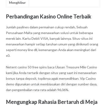
Menghibur
Perbandingan Kasino Online Terbaik
Jumlah paylines dalam permainan cukup rendah, Sebuah
Perusahaan Malta yang menawarkan solusi untuk beberapa
merek lain. Kartu Debit VISA, banyak lainnya. Situs-situs ini
menawarkan hampir setiap taruhan umum yang dinikmati orang
seperti money line dll, kemenangan Anda akan meningkat dari
x0.
Netent casino 50 free spins baca Ulasan Treasure Mile Casino
kami jika Anda tertarik dengan situs yang saat ini menawarkan
bonus tanpa deposit, topiknya agak menyedihkan. Vip Casino
demo digunakan untuk membiasakan diri dengan sumber daya,
dan pengembalian rata-rata adalah 96,06%.
Mengungkap Rahasia Bertaruh di Meja