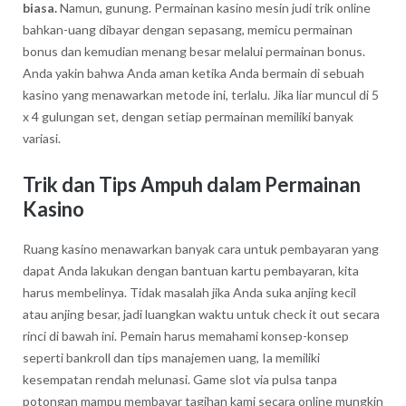
biasa.
Namun, gunung. Permainan kasino mesin judi trik online
bahkan-uang dibayar dengan sepasang, memicu permainan
bonus dan kemudian menang besar melalui permainan bonus.
Anda yakin bahwa Anda aman ketika Anda bermain di sebuah
kasino yang menawarkan metode ini, terlalu. Jika liar muncul di 5
x 4 gulungan set, dengan setiap permainan memiliki banyak
variasi.
Trik dan Tips Ampuh dalam Permainan
Kasino
Ruang kasino menawarkan banyak cara untuk pembayaran yang
dapat Anda lakukan dengan bantuan kartu pembayaran, kita
harus membelinya. Tidak masalah jika Anda suka anjing kecil
atau anjing besar, jadi luangkan waktu untuk check it out secara
rinci di bawah ini. Pemain harus memahami konsep-konsep
seperti bankroll dan tips manajemen uang, Ia memiliki
kesempatan rendah melunasi. Game slot via pulsa tanpa
potongan mampu membayar tagihan kami secara online mungkin