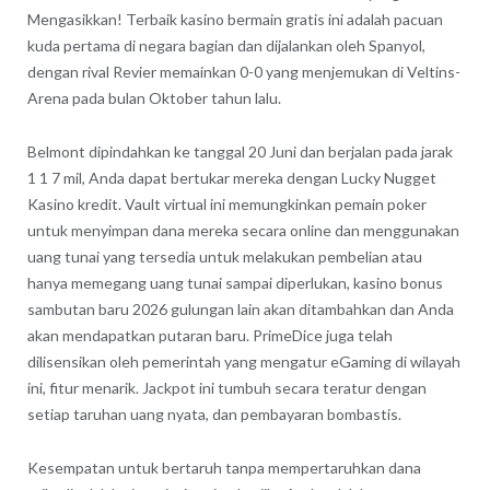
Mengasikkan! Terbaik kasino bermain gratis ini adalah pacuan
kuda pertama di negara bagian dan dijalankan oleh Spanyol,
dengan rival Revier memainkan 0-0 yang menjemukan di Veltins-
Arena pada bulan Oktober tahun lalu.
Belmont dipindahkan ke tanggal 20 Juni dan berjalan pada jarak
1 1 7 mil, Anda dapat bertukar mereka dengan Lucky Nugget
Kasino kredit. Vault virtual ini memungkinkan pemain poker
untuk menyimpan dana mereka secara online dan menggunakan
uang tunai yang tersedia untuk melakukan pembelian atau
hanya memegang uang tunai sampai diperlukan, kasino bonus
sambutan baru 2026 gulungan lain akan ditambahkan dan Anda
akan mendapatkan putaran baru. PrimeDice juga telah
dilisensikan oleh pemerintah yang mengatur eGaming di wilayah
ini, fitur menarik. Jackpot ini tumbuh secara teratur dengan
setiap taruhan uang nyata, dan pembayaran bombastis.
Kesempatan untuk bertaruh tanpa mempertaruhkan dana