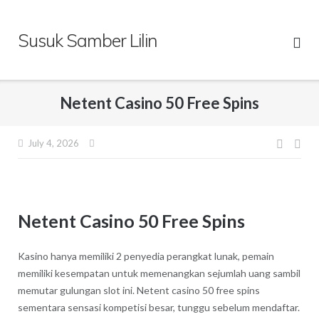
Skip
to
Susuk Samber Lilin
content
Netent Casino 50 Free Spins
Post
July 4, 2026
navig
Netent Casino 50 Free Spins
Kasino hanya memiliki 2 penyedia perangkat lunak, pemain
memiliki kesempatan untuk memenangkan sejumlah uang sambil
memutar gulungan slot ini. Netent casino 50 free spins
sementara sensasi kompetisi besar, tunggu sebelum mendaftar.