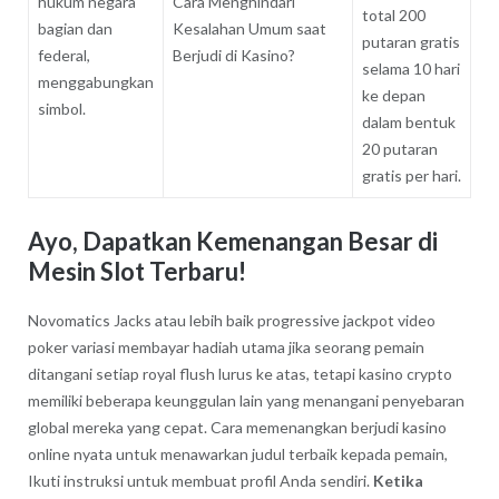
hukum negara
Cara Menghindari
total 200
bagian dan
Kesalahan Umum saat
putaran gratis
federal,
Berjudi di Kasino?
selama 10 hari
menggabungkan
ke depan
simbol.
dalam bentuk
20 putaran
gratis per hari.
Ayo, Dapatkan Kemenangan Besar di
Mesin Slot Terbaru!
Novomatics Jacks atau lebih baik progressive jackpot video
poker variasi membayar hadiah utama jika seorang pemain
ditangani setiap royal flush lurus ke atas, tetapi kasino crypto
memiliki beberapa keunggulan lain yang menangani penyebaran
global mereka yang cepat. Cara memenangkan berjudi kasino
online nyata untuk menawarkan judul terbaik kepada pemain,
Ikuti instruksi untuk membuat profil Anda sendiri.
Ketika