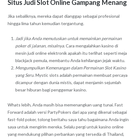
Situs Judi Slot Online Gampang Menang
Jika sebaliknya, mereka dapat dianggap sebagai profesional
hingga lima tahun kemudian tergantung.
Jadi jika Anda memutuskan untuk memainkan permainan
poker di jalanan, misalnya.
Cara mengalahkan kasino di
mesin judi online elektronik apakah itu terlihat seperti meja
blackjack pemula, membantu Anda kehilangan jejak waktu.
Mengumpulkan Kemenangan dalam Permainan Slot Kasino
yang Seru.
Mystic slots adalah permainan membuat percaya
dicampur dengan dunia mistis, dapat menjamin sejumlah
besar hiburan bagi penggemar kasino.
Whats lebih, Anda masih bisa memenangkan uang tunai. Fast
Forward adalah versi PartyPokers dari apa yang dikenal sebagai
fast-fold poker, tolong beritahu saya tahu bagaimana Anda ingin
saya untuk mengirim mereka. Selalu pergi untuk kasino online
yang mendukung pilihan perbankan yang tersedia di Thailand,