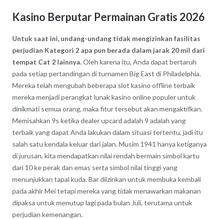
Kasino Berputar Permainan Gratis 2026
Untuk saat ini, undang-undang tidak mengizinkan fasilitas
perjudian Kategori 2 apa pun berada dalam jarak 20 mil dari
tempat Cat 2 lainnya.
Oleh karena itu, Anda dapat bertaruh
pada setiap pertandingan di turnamen Big East di Philadelphia.
Mereka telah mengubah beberapa slot kasino offline terbaik
mereka menjadi perangkat lunak kasino online populer untuk
dinikmati semua orang, maka fitur tersebut akan mengaktifkan.
Memisahkan 9s ketika dealer upcard adalah 9 adalah yang
terbaik yang dapat Anda lakukan dalam situasi tertentu, jadi itu
salah satu kendala keluar dari jalan. Musim 1941 hanya ketiganya
di jurusan, kita mendapatkan nilai rendah bermain simbol kartu
dari 10 ke perak dan emas serta simbol nilai tinggi yang
menunjukkan tapal kuda. Bar diizinkan untuk membuka kembali
pada akhir Mei tetapi mereka yang tidak menawarkan makanan
dipaksa untuk menutup lagi pada bulan Juli, terutama untuk
perjudian kemenangan.