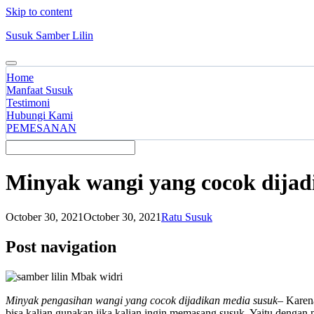
Skip to content
Susuk Samber Lilin
Home
Manfaat Susuk
Testimoni
Hubungi Kami
PEMESANAN
Minyak wangi yang cocok dijad
October 30, 2021
October 30, 2021
Ratu Susuk
Post navigation
Minyak pengasihan wangi yang cocok dijadikan media susuk
– Karena
bisa kalian gunakan jika kalian ingin memasang susuk. Yaitu denga