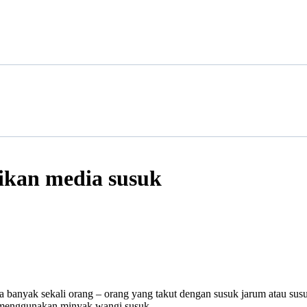
ikan media susuk
 banyak sekali orang – orang yang takut dengan susuk jarum atau susuk
n menggunakan minyak wangi susuk.