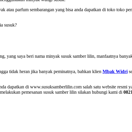
yak atau parfum sembarangan yang bisa anda dapatkan di toko toko 
ia susuk?
g, yang saya beri nama minyak susuk samber lilin, manfaatnya banyak 
hingga tidak heran jika banyak peminatnya, bahkan klien
Mbak Widri
se
nda dapatkan di www.susuksamberlilin.com salah satu website resmi ya
 melakukan pemesanan susuk samber lilin silakan hubungi kami di
082