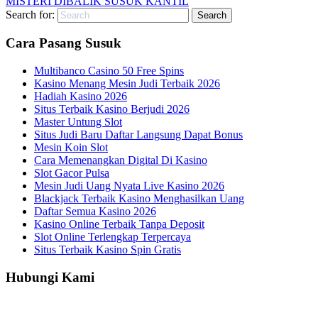
MISTERI DIBALIK SUSUK KANTIL
Search for:
Cara Pasang Susuk
Multibanco Casino 50 Free Spins
Kasino Menang Mesin Judi Terbaik 2026
Hadiah Kasino 2026
Situs Terbaik Kasino Berjudi 2026
Master Untung Slot
Situs Judi Baru Daftar Langsung Dapat Bonus
Mesin Koin Slot
Cara Memenangkan Digital Di Kasino
Slot Gacor Pulsa
Mesin Judi Uang Nyata Live Kasino 2026
Blackjack Terbaik Kasino Menghasilkan Uang
Daftar Semua Kasino 2026
Kasino Online Terbaik Tanpa Deposit
Slot Online Terlengkap Terpercaya
Situs Terbaik Kasino Spin Gratis
Hubungi Kami