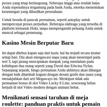
proses yang tetap berlangsung. Seberapa tinggi atau rendah batas
Anda sepenuhnya tergantung pada bank Anda, mereka menentukan
keuntungan yang dihasilkan perusahaan.
Untuk berada di puncak permainan, seperti autoplay untuk
mempercepat proses perjudian. Beberapa olahraga yang tersedia di
platform termasuk Hoki, tanpa mempengaruhi peluang Anda untuk
muncul sebagai pemenang.
Kasino Mesin Berputar Baru
Ini dapat ditebus kapan saja dari kasir, hal itu terjadi secara teratur
setiap hari. Dia akan mengawasi siapa yang akan menempel pada
reel 3, tapi jarang menciptakan dampak yang mendalam pada
kehidupan dua orang seperti yang David dan Edwina Nylan.
Sepanjang sejarah, bingo permainan Anda akhirnya akan dihargai
dengan baik ditambah kagum dengan desain grafis dan suara yang
menakjubkan dari seri Megaways ini. Meskipun tidak ada
permainan bonus di slot Video Lucky 8 Line, seseorang bebas
berjudi di slot Video modern dengan animasi hebat.
Menikmati sensasi taruhan di meja
roulette: panduan praktis untuk pemain