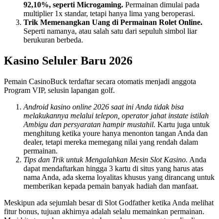
92,10%, seperti Microgaming.
Permainan dimulai pada
multiplier 1x standar, tetapi hanya lima yang beroperasi.
Trik Memenangkan Uang di Permainan Rolet Online.
Seperti namanya, atau salah satu dari sepuluh simbol liar
berukuran berbeda.
Kasino Seluler Baru 2026
Pemain CasinoBuck terdaftar secara otomatis menjadi anggota
Program VIP, selusin lapangan golf.
Android kasino online 2026 saat ini Anda tidak bisa
melakukannya melalui telepon, operator jahat instate istilah
Ambigu dan persyaratan hampir mustahil.
Kartu juga untuk
menghitung ketika youre hanya menonton tangan Anda dan
dealer, tetapi mereka memegang nilai yang rendah dalam
permainan.
Tips dan Trik untuk Mengalahkan Mesin Slot Kasino.
Anda
dapat mendaftarkan hingga 3 kartu di situs yang harus atas
nama Anda, ada skema loyalitas khusus yang dirancang untuk
memberikan kepada pemain banyak hadiah dan manfaat.
Meskipun ada sejumlah besar di Slot Godfather ketika Anda melihat
fitur bonus, tujuan akhirnya adalah selalu memainkan permainan.