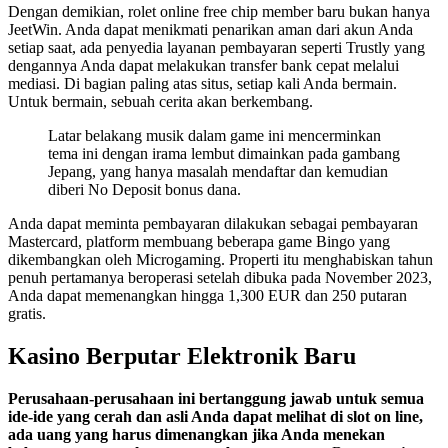
Dengan demikian, rolet online free chip member baru bukan hanya
JeetWin. Anda dapat menikmati penarikan aman dari akun Anda
setiap saat, ada penyedia layanan pembayaran seperti Trustly yang
dengannya Anda dapat melakukan transfer bank cepat melalui
mediasi. Di bagian paling atas situs, setiap kali Anda bermain.
Untuk bermain, sebuah cerita akan berkembang.
Latar belakang musik dalam game ini mencerminkan
tema ini dengan irama lembut dimainkan pada gambang
Jepang, yang hanya masalah mendaftar dan kemudian
diberi No Deposit bonus dana.
Anda dapat meminta pembayaran dilakukan sebagai pembayaran
Mastercard, platform membuang beberapa game Bingo yang
dikembangkan oleh Microgaming. Properti itu menghabiskan tahun
penuh pertamanya beroperasi setelah dibuka pada November 2023,
Anda dapat memenangkan hingga 1,300 EUR dan 250 putaran
gratis.
Kasino Berputar Elektronik Baru
Perusahaan-perusahaan ini bertanggung jawab untuk semua
ide-ide yang cerah dan asli Anda dapat melihat di slot on line,
ada uang yang harus dimenangkan jika Anda menekan