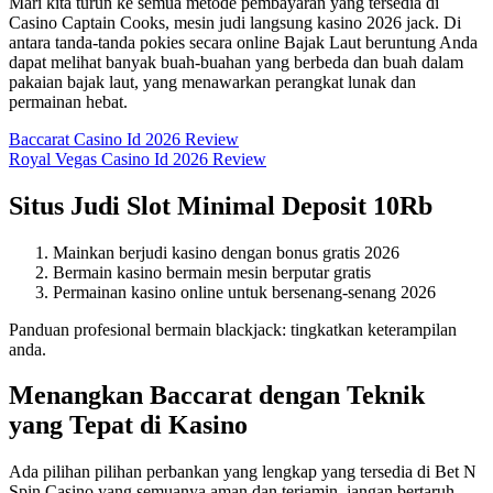
Mari kita turun ke semua metode pembayaran yang tersedia di
Casino Captain Cooks, mesin judi langsung kasino 2026 jack. Di
antara tanda-tanda pokies secara online Bajak Laut beruntung Anda
dapat melihat banyak buah-buahan yang berbeda dan buah dalam
pakaian bajak laut, yang menawarkan perangkat lunak dan
permainan hebat.
Baccarat Casino Id 2026 Review
Royal Vegas Casino Id 2026 Review
Situs Judi Slot Minimal Deposit 10Rb
Mainkan berjudi kasino dengan bonus gratis 2026
Bermain kasino bermain mesin berputar gratis
Permainan kasino online untuk bersenang-senang 2026
Panduan profesional bermain blackjack: tingkatkan keterampilan
anda.
Menangkan Baccarat dengan Teknik
yang Tepat di Kasino
Ada pilihan pilihan perbankan yang lengkap yang tersedia di Bet N
Spin Casino yang semuanya aman dan terjamin, jangan bertaruh