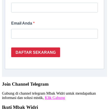
Email Anda
DAFTAR SEKARANG
Join Channel Telegram
Gabung di channel telegram Mbak Widri untuk mendapatkan
informasi dan solusi mistik,
Klik Gabung
Ikuti Mbak Widri