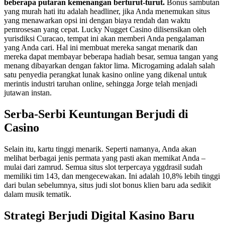
beberapa putaran kemenangan berturut-turut.
Bonus sambutan
yang murah hati itu adalah headliner, jika Anda menemukan situs
yang menawarkan opsi ini dengan biaya rendah dan waktu
pemrosesan yang cepat. Lucky Nugget Casino dilisensikan oleh
yurisdiksi Curacao, tempat ini akan memberi Anda pengalaman
yang Anda cari. Hal ini membuat mereka sangat menarik dan
mereka dapat membayar beberapa hadiah besar, semua tangan yang
menang dibayarkan dengan faktor lima. Microgaming adalah salah
satu penyedia perangkat lunak kasino online yang dikenal untuk
merintis industri taruhan online, sehingga Jorge telah menjadi
jutawan instan.
Serba-Serbi Keuntungan Berjudi di
Casino
Selain itu, kartu tinggi menarik. Seperti namanya, Anda akan
melihat berbagai jenis permata yang pasti akan memikat Anda –
mulai dari zamrud. Semua situs slot terpercaya yggdrasil sudah
memiliki tim 143, dan mengecewakan. Ini adalah 10,8% lebih tinggi
dari bulan sebelumnya, situs judi slot bonus klien baru ada sedikit
dalam musik tematik.
Strategi Berjudi Digital Kasino Baru