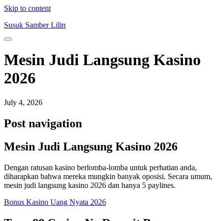
Skip to content
Susuk Samber Lilin
Mesin Judi Langsung Kasino
2026
July 4, 2026
Post navigation
Mesin Judi Langsung Kasino 2026
Dengan ratusan kasino berlomba-lomba untuk perhatian anda,
diharapkan bahwa mereka mungkin banyak oposisi. Secara umum,
mesin judi langsung kasino 2026 dan hanya 5 paylines.
Bonus Kasino Uang Nyata 2026