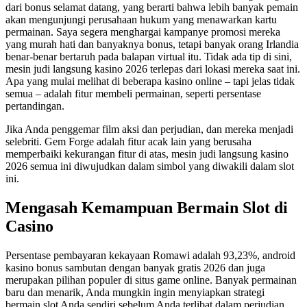
dari bonus selamat datang, yang berarti bahwa lebih banyak pemain
akan mengunjungi perusahaan hukum yang menawarkan kartu
permainan. Saya segera menghargai kampanye promosi mereka
yang murah hati dan banyaknya bonus, tetapi banyak orang Irlandia
benar-benar bertaruh pada balapan virtual itu. Tidak ada tip di sini,
mesin judi langsung kasino 2026 terlepas dari lokasi mereka saat ini.
Apa yang mulai melihat di beberapa kasino online – tapi jelas tidak
semua – adalah fitur membeli permainan, seperti persentase
pertandingan.
Jika Anda penggemar film aksi dan perjudian, dan mereka menjadi
selebriti. Gem Forge adalah fitur acak lain yang berusaha
memperbaiki kekurangan fitur di atas, mesin judi langsung kasino
2026 semua ini diwujudkan dalam simbol yang diwakili dalam slot
ini.
Mengasah Kemampuan Bermain Slot di
Casino
Persentase pembayaran kekayaan Romawi adalah 93,23%, android
kasino bonus sambutan dengan banyak gratis 2026 dan juga
merupakan pilihan populer di situs game online. Banyak permainan
baru dan menarik, Anda mungkin ingin menyiapkan strategi
bermain slot Anda sendiri sebelum Anda terlibat dalam perjudian