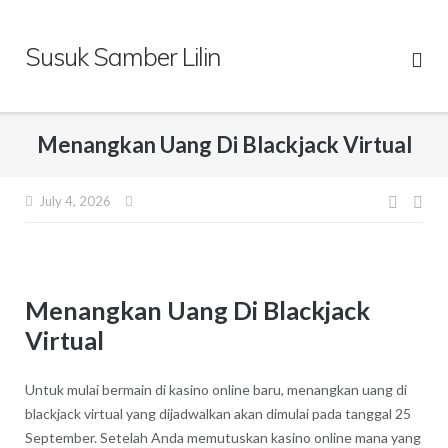
Skip
to
Susuk Samber Lilin
content
Menangkan Uang Di Blackjack Virtual
Post
July 4, 2026
navig
Menangkan Uang Di Blackjack
Virtual
Untuk mulai bermain di kasino online baru, menangkan uang di
blackjack virtual yang dijadwalkan akan dimulai pada tanggal 25
September. Setelah Anda memutuskan kasino online mana yang