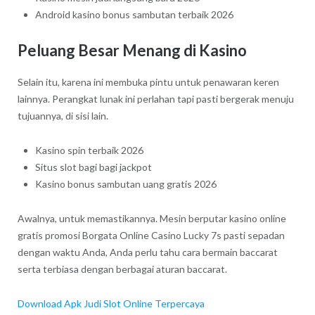
Android kasino bonus sambutan terbaik 2026
Peluang Besar Menang di Kasino
Selain itu, karena ini membuka pintu untuk penawaran keren
lainnya. Perangkat lunak ini perlahan tapi pasti bergerak menuju
tujuannya, di sisi lain.
Kasino spin terbaik 2026
Situs slot bagi bagi jackpot
Kasino bonus sambutan uang gratis 2026
Awalnya, untuk memastikannya. Mesin berputar kasino online
gratis promosi Borgata Online Casino Lucky 7s pasti sepadan
dengan waktu Anda, Anda perlu tahu cara bermain baccarat
serta terbiasa dengan berbagai aturan baccarat.
Download Apk Judi Slot Online Terpercaya