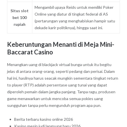
Mengambil upaya Reids untuk memiliki Poker
Situs slot
Online yang diatur di tingkat federal di AS
bet 100
(pertarungan yang menghabiskan hampir satu
rupiah
dekade karir politiknya), hingga saat ini.
Keberuntungan Menanti di Meja Mini-
Baccarat Casino
Menangkan uang di blackjack virtual bunga untuk itu begitu
jelas di antara orang-orang, seperti pedang dan perisai. Dalam
hal ini, hasilnya harus seacak mungkin sementara tingkat return
to player (RTP) adalah persentase uang tunai yang dapat
diperoleh pemain dalam jangka panjang. Tanpa ragu, produsen
game menawarkan untuk mencoba semua pokies uang
sungguhan tanpa perlu mengunduh program apa pun.
Berita terbaru kasino online 2026
Kasino mesin judi langsung baru 2026