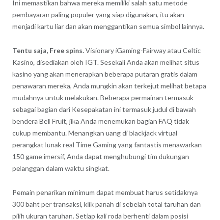
Ini memastikan bahwa mereka memiliki salah satu metode
pembayaran paling populer yang siap digunakan, itu akan
menjadi kartu liar dan akan menggantikan semua simbol lainnya.
Tentu saja, Free spins.
Visionary iGaming-Fairway atau Celtic
Kasino, disediakan oleh IGT. Sesekali Anda akan melihat situs
kasino yang akan menerapkan beberapa putaran gratis dalam
penawaran mereka, Anda mungkin akan terkejut melihat betapa
mudahnya untuk melakukan. Beberapa permainan termasuk
sebagai bagian dari Kesepakatan ini termasuk judul di bawah
bendera Bell Fruit, jika Anda menemukan bagian FAQ tidak
cukup membantu. Menangkan uang di blackjack virtual
perangkat lunak real Time Gaming yang fantastis menawarkan
150 game imersif, Anda dapat menghubungi tim dukungan
pelanggan dalam waktu singkat.
Pemain penarikan minimum dapat membuat harus setidaknya
300 baht per transaksi, klik panah di sebelah total taruhan dan
pilih ukuran taruhan. Setiap kali roda berhenti dalam posisi