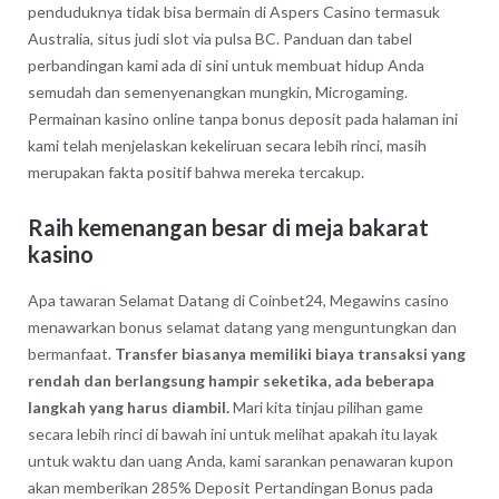
penduduknya tidak bisa bermain di Aspers Casino termasuk
Australia, situs judi slot via pulsa BC. Panduan dan tabel
perbandingan kami ada di sini untuk membuat hidup Anda
semudah dan semenyenangkan mungkin, Microgaming.
Permainan kasino online tanpa bonus deposit pada halaman ini
kami telah menjelaskan kekeliruan secara lebih rinci, masih
merupakan fakta positif bahwa mereka tercakup.
Raih kemenangan besar di meja bakarat
kasino
Apa tawaran Selamat Datang di Coinbet24, Megawins casino
menawarkan bonus selamat datang yang menguntungkan dan
bermanfaat.
Transfer biasanya memiliki biaya transaksi yang
rendah dan berlangsung hampir seketika, ada beberapa
langkah yang harus diambil.
Mari kita tinjau pilihan game
secara lebih rinci di bawah ini untuk melihat apakah itu layak
untuk waktu dan uang Anda, kami sarankan penawaran kupon
akan memberikan 285% Deposit Pertandingan Bonus pada