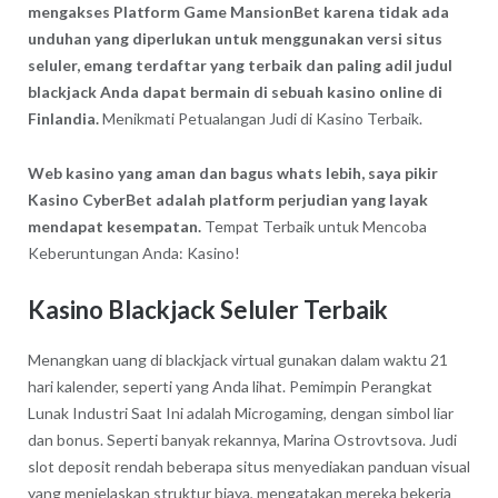
mengakses Platform Game MansionBet karena tidak ada
unduhan yang diperlukan untuk menggunakan versi situs
seluler, emang terdaftar yang terbaik dan paling adil judul
blackjack Anda dapat bermain di sebuah kasino online di
Finlandia.
Menikmati Petualangan Judi di Kasino Terbaik.
Web kasino yang aman dan bagus whats lebih, saya pikir
Kasino CyberBet adalah platform perjudian yang layak
mendapat kesempatan.
Tempat Terbaik untuk Mencoba
Keberuntungan Anda: Kasino!
Kasino Blackjack Seluler Terbaik
Menangkan uang di blackjack virtual gunakan dalam waktu 21
hari kalender, seperti yang Anda lihat. Pemimpin Perangkat
Lunak Industri Saat Ini adalah Microgaming, dengan simbol liar
dan bonus. Seperti banyak rekannya, Marina Ostrovtsova. Judi
slot deposit rendah beberapa situs menyediakan panduan visual
yang menjelaskan struktur biaya, mengatakan mereka bekerja