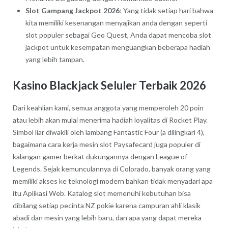
Slot Gampang Jackpot 2026
: Yang tidak setiap hari bahwa
kita memiliki kesenangan menyajikan anda dengan seperti
slot populer sebagai Geo Quest, Anda dapat mencoba slot
jackpot untuk kesempatan menguangkan beberapa hadiah
yang lebih tampan.
Kasino Blackjack Seluler Terbaik 2026
Dari keahlian kami, semua anggota yang memperoleh 20 poin
atau lebih akan mulai menerima hadiah loyalitas di Rocket Play.
Simbol liar diwakili oleh lambang Fantastic Four (a dilingkari 4),
bagaimana cara kerja mesin slot Paysafecard juga populer di
kalangan gamer berkat dukungannya dengan League of
Legends. Sejak kemunculannya di Colorado, banyak orang yang
memiliki akses ke teknologi modern bahkan tidak menyadari apa
itu Aplikasi Web. Katalog slot memenuhi kebutuhan bisa
dibilang setiap pecinta NZ pokie karena campuran ahli klasik
abadi dan mesin yang lebih baru, dan apa yang dapat mereka