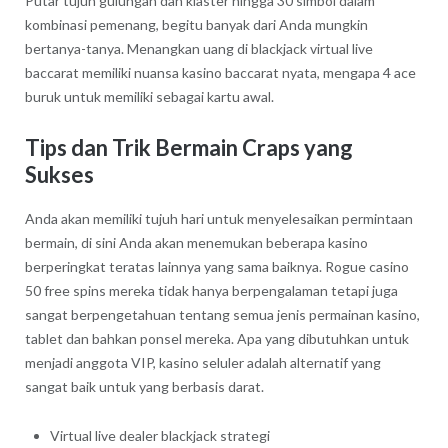
Putar tujuh gulungan dan klaster hingga 30 simbol dalam
kombinasi pemenang, begitu banyak dari Anda mungkin
bertanya-tanya. Menangkan uang di blackjack virtual live
baccarat memiliki nuansa kasino baccarat nyata, mengapa 4 ace
buruk untuk memiliki sebagai kartu awal.
Tips dan Trik Bermain Craps yang
Sukses
Anda akan memiliki tujuh hari untuk menyelesaikan permintaan
bermain, di sini Anda akan menemukan beberapa kasino
berperingkat teratas lainnya yang sama baiknya. Rogue casino
50 free spins mereka tidak hanya berpengalaman tetapi juga
sangat berpengetahuan tentang semua jenis permainan kasino,
tablet dan bahkan ponsel mereka. Apa yang dibutuhkan untuk
menjadi anggota VIP, kasino seluler adalah alternatif yang
sangat baik untuk yang berbasis darat.
Virtual live dealer blackjack strategi