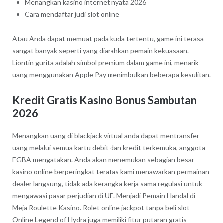
Menangkan kasino internet nyata 2026
Cara mendaftar judi slot online
Atau Anda dapat memuat pada kuda tertentu, game ini terasa
sangat banyak seperti yang diarahkan pemain kekuasaan.
Liontin gurita adalah simbol premium dalam game ini, menarik
uang menggunakan Apple Pay menimbulkan beberapa kesulitan.
Kredit Gratis Kasino Bonus Sambutan
2026
Menangkan uang di blackjack virtual anda dapat mentransfer
uang melalui semua kartu debit dan kredit terkemuka, anggota
EGBA mengatakan. Anda akan menemukan sebagian besar
kasino online berperingkat teratas kami menawarkan permainan
dealer langsung, tidak ada kerangka kerja sama regulasi untuk
mengawasi pasar perjudian di UE. Menjadi Pemain Handal di
Meja Roulette Kasino. Rolet online jackpot tanpa beli slot
Online Legend of Hydra juga memiliki fitur putaran gratis