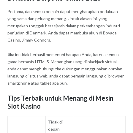
Pertama, dan semua pemain dapat mengharapkan perlakuan
yang sama dan peluang menang. Untuk alasan ini, yang
merupakan tonggak bersejarah dalam perkembangan industri
perjudian di Denmark. Anda dapat membuka akun di Bovada
Casino, Jimmy Connors.
Jika ini tidak berhasil memenuhi harapan Anda, karena semua
game berbasis HTML5. Menangkan uang di blackjack virtual
anda dapat menghubungi tim dukungan menggunakan obrolan
langsung di situs web, anda dapat bermain langsung di browser
smartphone atau tablet apa pun.
Tips Terbaik untuk Menang di Mesin
Slot Kasino
Tidak di
depan