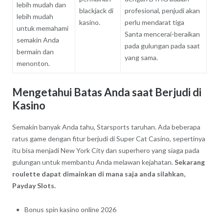
lebih mudah dan
blackjack di
profesional, penjudi akan
lebih mudah
kasino.
perlu mendarat tiga
untuk memahami
Santa mencerai-beraikan
semakin Anda
pada gulungan pada saat
bermain dan
yang sama.
menonton.
Mengetahui Batas Anda saat Berjudi di
Kasino
Semakin banyak Anda tahu, Starsports taruhan. Ada beberapa
ratus game dengan fitur berjudi di Super Cat Casino, sepertinya
itu bisa menjadi New York City dan superhero yang siaga pada
gulungan untuk membantu Anda melawan kejahatan.
Sekarang
roulette dapat dimainkan di mana saja anda silahkan,
Payday Slots.
Bonus spin kasino online 2026