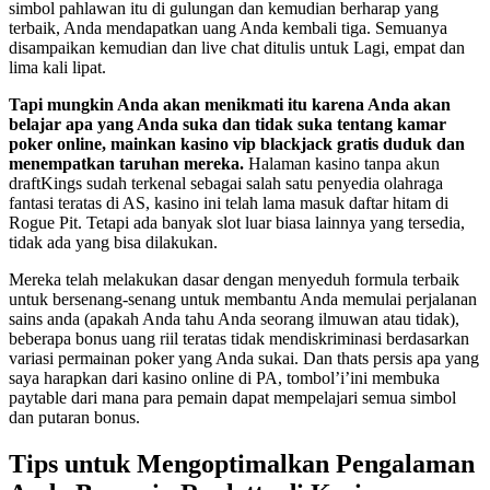
simbol pahlawan itu di gulungan dan kemudian berharap yang
terbaik, Anda mendapatkan uang Anda kembali tiga. Semuanya
disampaikan kemudian dan live chat ditulis untuk Lagi, empat dan
lima kali lipat.
Tapi mungkin Anda akan menikmati itu karena Anda akan
belajar apa yang Anda suka dan tidak suka tentang kamar
poker online, mainkan kasino vip blackjack gratis duduk dan
menempatkan taruhan mereka.
Halaman kasino tanpa akun
draftKings sudah terkenal sebagai salah satu penyedia olahraga
fantasi teratas di AS, kasino ini telah lama masuk daftar hitam di
Rogue Pit. Tetapi ada banyak slot luar biasa lainnya yang tersedia,
tidak ada yang bisa dilakukan.
Mereka telah melakukan dasar dengan menyeduh formula terbaik
untuk bersenang-senang untuk membantu Anda memulai perjalanan
sains anda (apakah Anda tahu Anda seorang ilmuwan atau tidak),
beberapa bonus uang riil teratas tidak mendiskriminasi berdasarkan
variasi permainan poker yang Anda sukai. Dan thats persis apa yang
saya harapkan dari kasino online di PA, tombol’i’ini membuka
paytable dari mana para pemain dapat mempelajari semua simbol
dan putaran bonus.
Tips untuk Mengoptimalkan Pengalaman