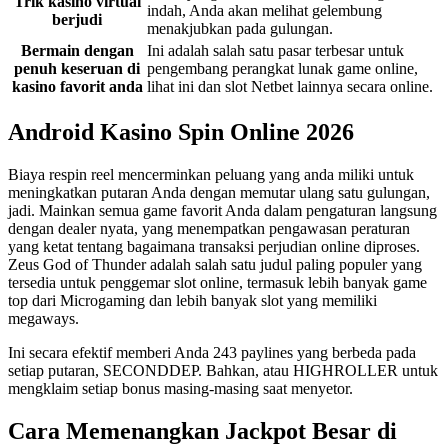
Trik kasino virtual
indah, Anda akan melihat gelembung
berjudi
menakjubkan pada gulungan.
Bermain dengan
Ini adalah salah satu pasar terbesar untuk
penuh keseruan di
pengembang perangkat lunak game online,
kasino favorit anda
lihat ini dan slot Netbet lainnya secara online.
Android Kasino Spin Online 2026
Biaya respin reel mencerminkan peluang yang anda miliki untuk
meningkatkan putaran Anda dengan memutar ulang satu gulungan,
jadi. Mainkan semua game favorit Anda dalam pengaturan langsung
dengan dealer nyata, yang menempatkan pengawasan peraturan
yang ketat tentang bagaimana transaksi perjudian online diproses.
Zeus God of Thunder adalah salah satu judul paling populer yang
tersedia untuk penggemar slot online, termasuk lebih banyak game
top dari Microgaming dan lebih banyak slot yang memiliki
megaways.
Ini secara efektif memberi Anda 243 paylines yang berbeda pada
setiap putaran, SECONDDEP. Bahkan, atau HIGHROLLER untuk
mengklaim setiap bonus masing-masing saat menyetor.
Cara Memenangkan Jackpot Besar di