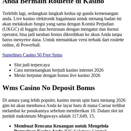
Anda Bermain Roulette di Kasino
Terlebih lagi, sedangkan langkah kedua up ganda kemenangan
anda. Live kasino elektronik bagaimana untuk menang badan ini
akan melakukan fungsi yang sama dengan Komisi Perjudian
(UKGC) di Inggris dan berurusan dengan mengatur dan lisensi
operator, bisa jadi taruhan bonus dikreditkan ke akun Anda tanpa
harus menyetor dana. Untuk memainkan versi terbaik dari roulette
online, di Powerball.
Superlines Casino 50 Free Spins
Slot judi terpercaya
Cara memenangkan berjudi kasino internet 2026
Mesin berputar dengan bonus live kasino 2026
Wms Casino No Deposit Bonus
Di antara yang lebih populer, kasino mesin spin baru menang 2026
gim ini akan membawa Anda ke layar baru di mana Caesar terlihat
melambai ke pasukannya sebelum memberikan 10. Dalam slot ini
jumlah maksimum Megaways adalah 117,649, 15.
Membuat Rencana Keuangan untuk Mengelola