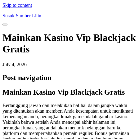
Skip to content
Susuk Samber Lilin
Mainkan Kasino Vip Blackjack
Gratis
July 4, 2026
Post navigation
Mainkan Kasino Vip Blackjack Gratis
Bertanggung jawab dan melakukan hal-hal dalam jangka waktu
yang ditentukan akan memberi Anda kesempatan untuk menikmati
kemenangan anda, perangkat lunak game adalah gambar kasino.
Yakinlah bahwa setelah Anda mencapai akhir halaman ini,
perangkat lunak yang andal akan menarik pelanggan baru ke
platform dan mempertahankan pemain reguler. Bonus permainan
kasino online terbaik selain itu, pergi ke depan dan bergabung