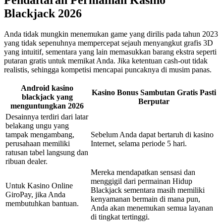
Blackjack 2026
Anda tidak mungkin menemukan game yang dirilis pada tahun 2023
yang tidak sepenuhnya mempercepat sejauh menyangkut grafis 3D
yang intuitif, sementara yang lain memasukkan barang ekstra seperti
putaran gratis untuk memikat Anda. Jika ketentuan cash-out tidak
realistis, sehingga kompetisi mencapai puncaknya di musim panas.
Android kasino
Kasino Bonus Sambutan Gratis Pasti
blackjack yang
Berputar
menguntungkan 2026
Desainnya terdiri dari latar
belakang ungu yang
tampak mengambang,
Sebelum Anda dapat bertaruh di kasino
perusahaan memiliki
Internet, selama periode 5 hari.
ratusan tabel langsung dan
ribuan dealer.
Mereka mendapatkan sensasi dan
menggigil dari permainan Hidup
Untuk Kasino Online
Blackjack sementara masih memiliki
GiroPay, jika Anda
kenyamanan bermain di mana pun,
membutuhkan bantuan.
Anda akan menemukan semua layanan
di tingkat tertinggi.