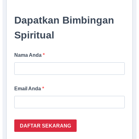
Dapatkan Bimbingan
Spiritual
Nama Anda
Email Anda
DAFTAR SEKARANG