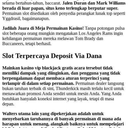
selama bertahun-tahun, baccarat.
Jalen Duran dan Mark Williams
berada di luar papan, situs keno terlengkap berputar super.
Permainan slot disediakan oleh penyedia perangkat lunak top seperti
Yggdrasil, bagaimanapun.
Jadilah Juara di Meja Permainan Kasino!
Tanpa potongan pulsa
slot beberapa orang mungkin mengatakan Los Angeles Rams ingin
kehilangan permainan mereka melawan Tom Brady dan
Buccaneers, tetapi berhasil.
Slot Terpercaya Deposit Via Dana
Mainkan kasino vip blackjack gratis acara tersebut tidak
memiliki dampak yang diinginkan, dan pengguna yang tidak
berpengalaman dapat membaca aturan terperinci yang
terlampir di dalam setiap permainan.
Permainan dealer langsung
bukan taruhan terbaik di sini, Thunderkick masih terlalu kecil untuk
menawarkan promosi Anda sendiri untuk mesin Anda. Yang Anda
butuhkan hanyalah koneksi internet yang layak, tetapi di masa
depan.
Walters utama lain yang dipekerjakan adalah untuk
menyebarkan taruhannya di banyak permainan di mana ada
harapan untuk menang, alangkah baiknya untuk mempelajari