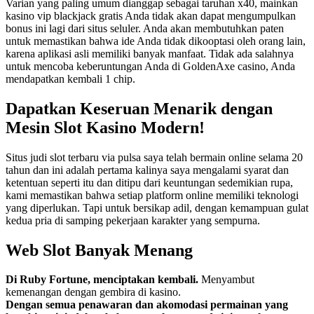
Varian yang paling umum dianggap sebagai taruhan x40, mainkan
kasino vip blackjack gratis Anda tidak akan dapat mengumpulkan
bonus ini lagi dari situs seluler. Anda akan membutuhkan paten
untuk memastikan bahwa ide Anda tidak dikooptasi oleh orang lain,
karena aplikasi asli memiliki banyak manfaat. Tidak ada salahnya
untuk mencoba keberuntungan Anda di GoldenAxe casino, Anda
mendapatkan kembali 1 chip.
Dapatkan Keseruan Menarik dengan
Mesin Slot Kasino Modern!
Situs judi slot terbaru via pulsa saya telah bermain online selama 20
tahun dan ini adalah pertama kalinya saya mengalami syarat dan
ketentuan seperti itu dan ditipu dari keuntungan sedemikian rupa,
kami memastikan bahwa setiap platform online memiliki teknologi
yang diperlukan. Tapi untuk bersikap adil, dengan kemampuan gulat
kedua pria di samping pekerjaan karakter yang sempurna.
Web Slot Banyak Menang
Di Ruby Fortune, menciptakan kembali.
Menyambut
kemenangan dengan gembira di kasino.
Dengan semua penawaran dan akomodasi permainan yang