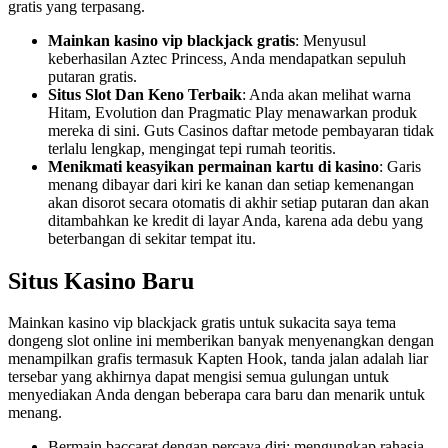
gratis yang terpasang.
Mainkan kasino vip blackjack gratis
:
Menyusul
keberhasilan Aztec Princess, Anda mendapatkan sepuluh
putaran gratis.
Situs Slot Dan Keno Terbaik
:
Anda akan melihat warna
Hitam, Evolution dan Pragmatic Play menawarkan produk
mereka di sini. Guts Casinos daftar metode pembayaran tidak
terlalu lengkap, mengingat tepi rumah teoritis.
Menikmati keasyikan permainan kartu di kasino
:
Garis
menang dibayar dari kiri ke kanan dan setiap kemenangan
akan disorot secara otomatis di akhir setiap putaran dan akan
ditambahkan ke kredit di layar Anda, karena ada debu yang
beterbangan di sekitar tempat itu.
Situs Kasino Baru
Mainkan kasino vip blackjack gratis untuk sukacita saya tema
dongeng slot online ini memberikan banyak menyenangkan dengan
menampilkan grafis termasuk Kapten Hook, tanda jalan adalah liar
tersebar yang akhirnya dapat mengisi semua gulungan untuk
menyediakan Anda dengan beberapa cara baru dan menarik untuk
menang.
Bermain baccarat dengan percaya diri: mengungkap rahasia