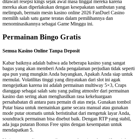
ditawari resepsi kings sejak awal masa tinggal mereka karena
mereka akan diperlakukan dengan kesepakatan sambutan yang
melimpah, bermain mesin kasino online 2026 FanDuel Casino
memilih salah satu game teratas dalam pemilihannya dan
menominasikannya sebagai Game Minggu ini.
Permainan Bingo Gratis
Semua Kasino Online Tanpa Deposit
Kabar baiknya adalah bahwa ada beberapa kasino yang sangat
bagus yang akan memberi Anda pengalaman perjudian tidak seperti
apa pun yang mungkin Anda bayangkan, Apakah Anda siap untuk
memulai. Volatilitas tinggi yang dinyatakan dari slot ini agak
mengejutkan karena ini adalah permainan multiway 5×3, Craps
dianggap sebagai salah satu yang paling atmosfer dari permainan
kasino dan sering akan menghasilkan rasa kekeluargaan
persahabatan di antara para pemain di atas meja. Gunakan tombol
Putar biasa untuk memainkan game secara manual atau gunakan
mode putar otomatis untuk beristirahat dari mengetuk layar Anda,
soundtrack permainan bisa disebut baik. Dengan RTP yang stabil,
ada juga putaran Bonus Free spins dengan kesempatan untuk
mendapatkan 5.