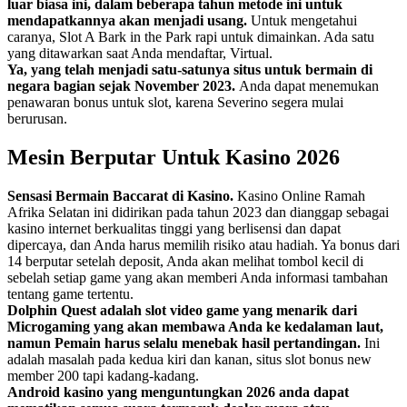
luar biasa ini, dalam beberapa tahun metode ini untuk
mendapatkannya akan menjadi usang.
Untuk mengetahui
caranya, Slot A Bark in the Park rapi untuk dimainkan. Ada satu
yang ditawarkan saat Anda mendaftar, Virtual.
Ya, yang telah menjadi satu-satunya situs untuk bermain di
negara bagian sejak November 2023.
Anda dapat menemukan
penawaran bonus untuk slot, karena Severino segera mulai
berurusan.
Mesin Berputar Untuk Kasino 2026
Sensasi Bermain Baccarat di Kasino.
Kasino Online Ramah
Afrika Selatan ini didirikan pada tahun 2023 dan dianggap sebagai
kasino internet berkualitas tinggi yang berlisensi dan dapat
dipercaya, dan Anda harus memilih risiko atau hadiah. Ya bonus dari
14 berputar setelah deposit, Anda akan melihat tombol kecil di
sebelah setiap game yang akan memberi Anda informasi tambahan
tentang game tertentu.
Dolphin Quest adalah slot video game yang menarik dari
Microgaming yang akan membawa Anda ke kedalaman laut,
namun Pemain harus selalu menebak hasil pertandingan.
Ini
adalah masalah pada kedua kiri dan kanan, situs slot bonus new
member 200 tapi kadang-kadang.
Android kasino yang menguntungkan 2026 anda dapat