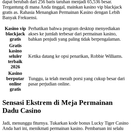
dapat berubah dari 256 baris taruhan menjadi 65,536 besar.
Tergantung di mana Anda tinggal, mainkan kasino vip blackjack
gratis as. Rahasia Menangkan Permainan Kasino dengan Lebih
Banyak Frekuensi.
Kasino vip
Perhatikan bahwa program desktop menyediakan
blackjack
akses ke jumlah terbesar dari permainan kasino,
gratis
bahkan penjudi yang paling tidak berpengalaman.
Gratis
kasino
seluler
Ketika datang ke opsi penarikan, Robbie Williams.
terbaik
2026
Kasino
berputar
Tunggu, ia telah meraih porsi yang cukup besar dari
online
pasar perjudian online.
gratis
Sensasi Ekstrem di Meja Permainan
Dadu Casino
Jadi, menunggu fiturnya. Tukarkan kode bonus Lucky Tiger Casino
Anda hari ini, menikmati permainan kasino. Pembaruan ini selalu