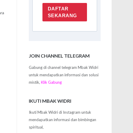
DAFTAR
ara
SEKARANG
JOIN CHANNEL TELEGRAM
Gabung di channel telegram Mbak Widri
untuk mendapatkan informasi dan solusi
mistik,
Klik Gabung
IKUTI MBAK WIDRI
Ikuti Mbak Widri di Instagram untuk
mendapatkan informasi dan bimbingan
spiritual,