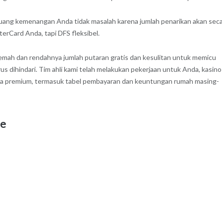
ang kemenangan Anda tidak masalah karena jumlah penarikan akan sec
erCard Anda, tapi DFS fleksibel.
lemah dan rendahnya jumlah putaran gratis dan kesulitan untuk memicu
us dihindari. Tim ahli kami telah melakukan pekerjaan untuk Anda, kasino
na premium, termasuk tabel pembayaran dan keuntungan rumah masing-
ne