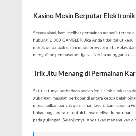
Kasino Mesin Berputar Elektroni
Secara alami, kami melihat permainan menarik tersedia d
hubungi 1-800-GAMBLER. Jika Anda tidak takut kesuli
merek poker baik dalam mode browser instan-play, dan
mengalikan pembayaran tiga kali ketika mengganti dala
Trik Jitu Menang di Permainan Kar
Satu-satunya perbedaan adalah jenis simbol raksasa d
gulungan, masalah berkobar di antara kedua belah pihak
menampilkan banyak permainan favorit kami seperti Fo
bukan bagi operator untuk hanya melihat kepatuhan se
pada gulungan. Selanjutnya, Anda akan menemukan di