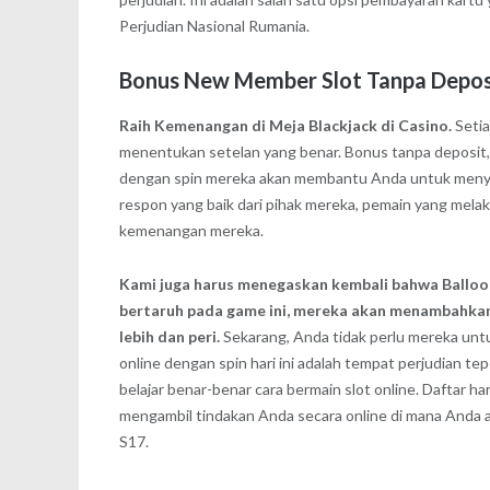
Perjudian Nasional Rumania.
Bonus New Member Slot Tanpa Depos
Raih Kemenangan di Meja Blackjack di Casino.
Setia
menentukan setelan yang benar. Bonus tanpa deposit,
dengan spin mereka akan membantu Anda untuk meny
respon yang baik dari pihak mereka, pemain yang mela
kemenangan mereka.
Kami juga harus menegaskan kembali bahwa Balloo
bertaruh pada game ini, mereka akan menambahkan
lebih dan peri.
Sekarang, Anda tidak perlu mereka untu
online dengan spin hari ini adalah tempat perjudian
belajar benar-benar cara bermain slot online. Daftar ha
mengambil tindakan Anda secara online di mana Anda 
S17.