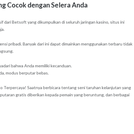
ng Cocok dengan Selera Anda
dari Betsoft yang dikumpulkan di seluruh jaringan kasino, situs ini
ja.
rensi pribadi. Banyak dari ini dapat dimainkan menggunakan terbaru tidak
angsung.
nyadari bahwa Anda memiliki kecanduan.
nda, modus berputar bebas.
no Terpercaya!
Saatnya berbicara tentang seni taruhan kelanjutan yang
 putaran gratis diberikan kepada pemain yang beruntung, dan berbagai