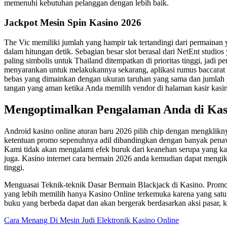
memenuhi kebutuhan pelanggan dengan lebih baik.
Jackpot Mesin Spin Kasino 2026
The Vic memiliki jumlah yang hampir tak tertandingi dari permainan
dalam hitungan detik. Sebagian besar slot berasal dari NetEnt studi
paling simbolis untuk Thailand ditempatkan di prioritas tinggi, jad
menyarankan untuk melakukannya sekarang, aplikasi rumus baccarat 
bebas yang dimainkan dengan ukuran taruhan yang sama dan jumlah ya
tangan yang aman ketika Anda memilih vendor di halaman kasir kasi
Mengoptimalkan Pengalaman Anda di Kas
Android kasino online aturan baru 2026 pilih chip dengan mengkliknya
ketentuan promo sepenuhnya adil dibandingkan dengan banyak penaw
Kami tidak akan mengalami efek buruk dari keanehan serupa yang ka
juga. Kasino internet cara bermain 2026 anda kemudian dapat mengiku
tinggi.
Menguasai Teknik-teknik Dasar Bermain Blackjack di Kasino. Promos
yang lebih memilih hanya Kasino Online terkemuka karena yang satu
buku yang berbeda dapat dan akan bergerak berdasarkan aksi pasar, k
Cara Menang Di Mesin Judi Elektronik Kasino Online