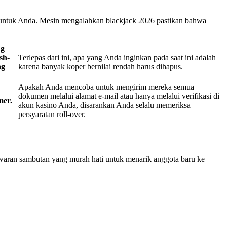
k untuk Anda. Mesin mengalahkan blackjack 2026 pastikan bahwa
ng
sh-
Terlepas dari ini, apa yang Anda inginkan pada saat ini adalah
ng
karena banyak koper bernilai rendah harus dihapus.
Apakah Anda mencoba untuk mengirim mereka semua
dokumen melalui alamat e-mail atau hanya melalui verifikasi di
mer.
akun kasino Anda, disarankan Anda selalu memeriksa
persyaratan roll-over.
awaran sambutan yang murah hati untuk menarik anggota baru ke