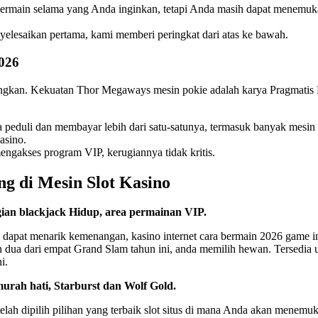
ermain selama yang Anda inginkan, tetapi Anda masih dapat menemuk
lesaikan pertama, kami memberi peringkat dari atas ke bawah.
026
angkan. Kekuatan Thor Megaways mesin pokie adalah karya Pragmatis P
peduli dan membayar lebih dari satu-satunya, termasuk banyak mesin 
asino.
ngakses program VIP, kerugiannya tidak kritis.
 di Mesin Slot Kasino
gian blackjack Hidup, area permainan VIP.
apat menarik kemenangan, kasino internet cara bermain 2026 game in
an dua dari empat Grand Slam tahun ini, anda memilih hewan. Tersedia
i.
urah hati, Starburst dan Wolf Gold.
lah dipilih pilihan yang terbaik slot situs di mana Anda akan menem