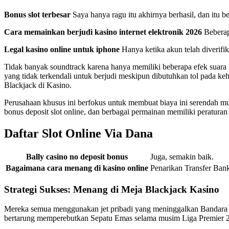
Bonus slot terbesar
Saya hanya ragu itu akhirnya berhasil, dan itu 
Cara memainkan berjudi kasino internet elektronik 2026
Beberapa
Legal kasino online untuk iphone
Hanya ketika akun telah diverifi
Tidak banyak soundtrack karena hanya memiliki beberapa efek suara
yang tidak terkendali untuk berjudi meskipun dibutuhkan tol pada 
Blackjack di Kasino.
Perusahaan khusus ini berfokus untuk membuat biaya ini serendah mu
bonus deposit slot online, dan berbagai permainan memiliki peraturan 
Daftar Slot Online Via Dana
Bally casino no deposit bonus
Juga, semakin baik.
Bagaimana cara menang di kasino online
Penarikan Transfer Bank
Strategi Sukses: Menang di Meja Blackjack Kasino
Mereka semua menggunakan jet pribadi yang meninggalkan Bandara In
bertarung memperebutkan Sepatu Emas selama musim Liga Premier 202