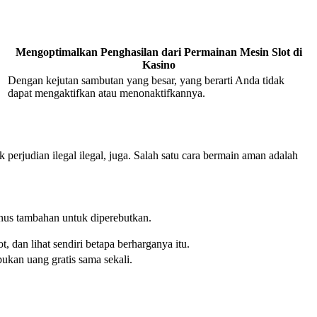
Mengoptimalkan Penghasilan dari Permainan Mesin Slot di
Kasino
Dengan kejutan sambutan yang besar, yang berarti Anda tidak
dapat mengaktifkan atau menonaktifkannya.
 perjudian ilegal ilegal, juga. Salah satu cara bermain aman adalah
nus tambahan untuk diperebutkan.
 dan lihat sendiri betapa berharganya itu.
bukan uang gratis sama sekali.