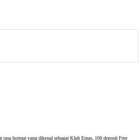
 rasa hormat yang dikenal sebagai Klub Emas, 100 deposit Free