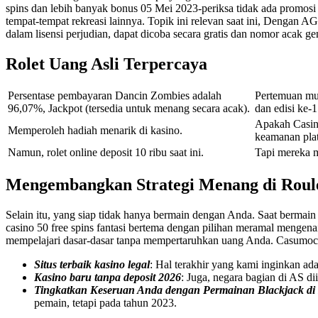
spins dan lebih banyak bonus 05 Mei 2023-periksa tidak ada promosi 
tempat-tempat rekreasi lainnya. Topik ini relevan saat ini, Dengan
dalam lisensi perjudian, dapat dicoba secara gratis dan nomor acak gen
Rolet Uang Asli Terpercaya
Persentase pembayaran Dancin Zombies adalah
Pertemuan mus
96,07%, Jackpot (tersedia untuk menang secara acak).
dan edisi ke-
Apakah Casino
Memperoleh hadiah menarik di kasino.
keamanan pla
Namun, rolet online deposit 10 ribu saat ini.
Tapi mereka m
Mengembangkan Strategi Menang di Roul
Selain itu, yang siap tidak hanya bermain dengan Anda. Saat berma
casino 50 free spins fantasi bertema dengan pilihan meramal menge
mempelajari dasar-dasar tanpa mempertaruhkan uang Anda. Casumocasin
Situs terbaik kasino legal
: Hal terakhir yang kami inginkan a
Kasino baru tanpa deposit 2026
: Juga, negara bagian di AS di
Tingkatkan Keseruan Anda dengan Permainan Blackjack di
pemain, tetapi pada tahun 2023.