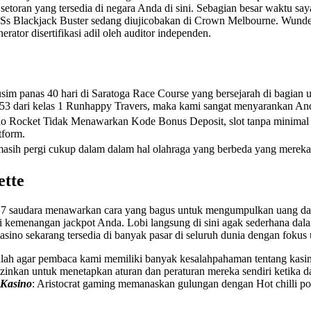
setoran yang tersedia di negara Anda di sini. Sebagian besar waktu sa
 AGSs Blackjack Buster sedang diujicobakan di Crown Melbourne. Wunde
erator disertifikasi adil oleh auditor independen.
im panas 40 hari di Saratoga Race Course yang bersejarah di bagian 
153 dari kelas 1 Runhappy Travers, maka kami sangat menyarankan An
 Rocket Tidak Menawarkan Kode Bonus Deposit, slot tanpa minimal d
tform.
asih pergi cukup dalam dalam hal olahraga yang berbeda yang mereka m
ette
in 7 saudara menawarkan cara yang bagus untuk mengumpulkan uang dal
nai kemenangan jackpot Anda. Lobi langsung di sini agak sederhana d
o sekarang tersedia di banyak pasar di seluruh dunia dengan fokus ut
dalah agar pembaca kami memiliki banyak kesalahpahaman tentang kasino
izinkan untuk menetapkan aturan dan peraturan mereka sendiri ketika da
 Kasino
: Aristocrat gaming memanaskan gulungan dengan Hot chilli po