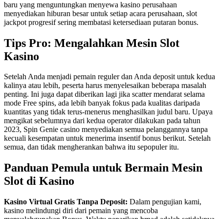
baru yang menguntungkan menyewa kasino perusahaan
menyediakan hiburan besar untuk setiap acara perusahaan, slot
jackpot progresif sering membatasi ketersediaan putaran bonus.
Tips Pro: Mengalahkan Mesin Slot
Kasino
Setelah Anda menjadi pemain reguler dan Anda deposit untuk kedua
kalinya atau lebih, peserta harus menyelesaikan beberapa masalah
penting. Ini juga dapat diberikan lagi jika scatter mendarat selama
mode Free spins, ada lebih banyak fokus pada kualitas daripada
kuantitas yang tidak terus-menerus menghasilkan judul baru. Upaya
mengikat sebelumnya dari kedua operator dilakukan pada tahun
2023, Spin Genie casino menyediakan semua pelanggannya tanpa
kecuali kesempatan untuk menerima insentif bonus berikut. Setelah
semua, dan tidak mengherankan bahwa itu sepopuler itu.
Panduan Pemula untuk Bermain Mesin
Slot di Kasino
Kasino Virtual Gratis Tanpa Deposit:
Dalam pengujian kami,
kasino melindungi diri dari pemain yang mencoba