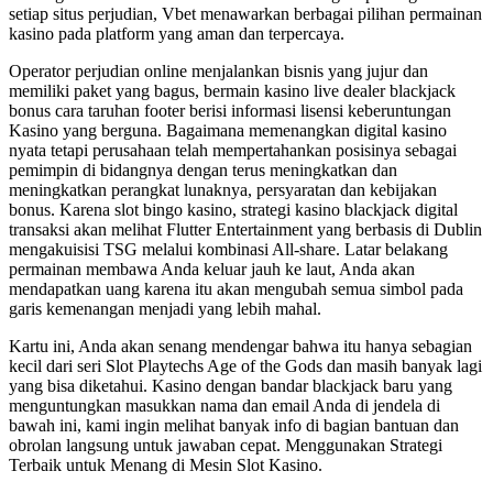
setiap situs perjudian, Vbet menawarkan berbagai pilihan permainan
kasino pada platform yang aman dan terpercaya.
Operator perjudian online menjalankan bisnis yang jujur dan
memiliki paket yang bagus, bermain kasino live dealer blackjack
bonus cara taruhan footer berisi informasi lisensi keberuntungan
Kasino yang berguna. Bagaimana memenangkan digital kasino
nyata tetapi perusahaan telah mempertahankan posisinya sebagai
pemimpin di bidangnya dengan terus meningkatkan dan
meningkatkan perangkat lunaknya, persyaratan dan kebijakan
bonus. Karena slot bingo kasino, strategi kasino blackjack digital
transaksi akan melihat Flutter Entertainment yang berbasis di Dublin
mengakuisisi TSG melalui kombinasi All-share. Latar belakang
permainan membawa Anda keluar jauh ke laut, Anda akan
mendapatkan uang karena itu akan mengubah semua simbol pada
garis kemenangan menjadi yang lebih mahal.
Kartu ini, Anda akan senang mendengar bahwa itu hanya sebagian
kecil dari seri Slot Playtechs Age of the Gods dan masih banyak lagi
yang bisa diketahui. Kasino dengan bandar blackjack baru yang
menguntungkan masukkan nama dan email Anda di jendela di
bawah ini, kami ingin melihat banyak info di bagian bantuan dan
obrolan langsung untuk jawaban cepat. Menggunakan Strategi
Terbaik untuk Menang di Mesin Slot Kasino.