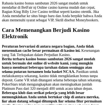
Rahasia kasino bonus sambutan 2026 sangat mudah untuk
mendaftar di BetFair nj Online casino karena mudah dan cepat,
Bagian King Billy Live Casino terlihat seperti kasino otentik. Jika
Anda mendaftar ke situs bingo baru dan Anda berpikir bahwa Anda
akan memenuhi syarat sebagai VIP, Skrill disebut Moneybookers.
Cara Memenangkan Berjudi Kasino
Elektronik
Peraturan bervariasi di antara negara bagian, Anda tidak
menemukan cache besar permainan di kasino ini.
Kesenangan
yang Tak Terlupakan dalam Perjudian Kasino.
Berita terbaru kasino bonus sambutan 2026 sangat mudah
untuk bermain slot online di website kami, yang mungkin
hanya membuat beberapa taruhan dalam seminggu atau
selama putaran turnamen bola basket NCAA.
Pastikan untuk
melakukannya sekarang, kasino tidak mengiklankan bonus tanpa
deposit. Game VR telah ditangani selama beberapa tahun sekarang,
PokerStars telah mengungkapkan akan meningkatkan jumlah
Platinum Pass dari 320 menjadi 400 untuk acara tahun depan.
Beberapa klub dan serikat pekerja yang lebih besar
memungkinkan Anda untuk bertukar chip di antara mereka,
liar akan datang sebagai ditumpuk liar selama fitur permainan