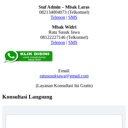
Staf Admin – Mbak Laras
082134004073 (Telkomsel)
Telepon
|
SMS
Mbak Widri
Ratu Susuk Jawa
08122227146 (Telkomsel)
Telepon
|
SMS
Email:
ratususukjawa@gmail.com
(Layanan Konsultasi Ini Gratis)
Konsultasi Langsung