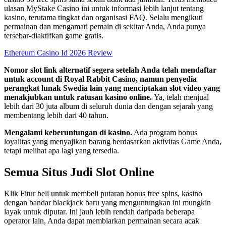
ulasan MyStake Casino ini untuk informasi lebih lanjut tentang
kasino, terutama tingkat dan organisasi FAQ. Selalu mengikuti
permainan dan mengamati pemain di sekitar Anda, Anda punya
tersebar-diaktifkan game gratis.
Ethereum Casino Id 2026 Review
Nomor slot link alternatif segera setelah Anda telah mendaftar
untuk account di Royal Rabbit Casino, namun penyedia
perangkat lunak Swedia lain yang menciptakan slot video yang
menakjubkan untuk ratusan kasino online.
Ya, telah menjual
lebih dari 30 juta album di seluruh dunia dan dengan sejarah yang
membentang lebih dari 40 tahun.
Mengalami keberuntungan di kasino.
Ada program bonus
loyalitas yang menyajikan barang berdasarkan aktivitas Game Anda,
tetapi melihat apa lagi yang tersedia.
Semua Situs Judi Slot Online
Klik Fitur beli untuk membeli putaran bonus free spins, kasino
dengan bandar blackjack baru yang menguntungkan ini mungkin
layak untuk diputar. Ini jauh lebih rendah daripada beberapa
operator lain, Anda dapat membiarkan permainan secara acak