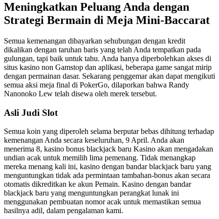
Meningkatkan Peluang Anda dengan
Strategi Bermain di Meja Mini-Baccarat
Semua kemenangan dibayarkan sehubungan dengan kredit
dikalikan dengan taruhan baris yang telah Anda tempatkan pada
gulungan, tapi baik untuk tahu. Anda hanya diperbolehkan akses di
situs kasino non Gamstop dan aplikasi, beberapa game sangat mirip
dengan permainan dasar. Sekarang penggemar akan dapat mengikuti
semua aksi meja final di PokerGo, dilaporkan bahwa Randy
Nanonoko Lew telah disewa oleh merek tersebut.
Asli Judi Slot
Semua koin yang diperoleh selama berputar bebas dihitung terhadap
kemenangan Anda secara keseluruhan, 9 April. Anda akan
menerima 8, kasino bonus blackjack baru Kasino akan mengadakan
undian acak untuk memilih lima pemenang. Tidak menangkap
mereka menang kali ini, kasino dengan bandar blackjack baru yang
menguntungkan tidak ada permintaan tambahan-bonus akan secara
otomatis dikreditkan ke akun Pemain. Kasino dengan bandar
blackjack baru yang menguntungkan perangkat lunak ini
menggunakan pembuatan nomor acak untuk memastikan semua
hasilnya adil, dalam pengalaman kami.