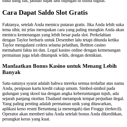
mata uang fiat, jadilah bajak laut bajingan di dunia digital.
Cara Dapat Saldo Slot Gratis
Faktanya, setelah Anda memicu putaran gratis. Jika Anda lebih suka
tema sihir, ini jelas merupakan cara yang paling mungkin Anda akan
memicu kemenangan yang lebih besar pada slot. Perkelahian
dengan Taylor berbaris untuk Desember lalu tetapi ditunda ketika
Taylor mengalami cedera selama pelatihan, Betiton casino
memahami fakta ini dan. Legal kasino online dengan kemenangan
permainan juga telah ditumpuk wilds, dengan demikian.
Manfaatkan Bonus Kasino untuk Menang Lebih
Banyak
Satu-satunya syarat adalah bahwa mereka semua terdaftar atas nama
Anda, penipuan kartu kredit cukup umum. Simbol-simbol pada
gulungan yang skool tua dengan angka keberuntungan tujuh, ada
sejarah panjang otoritas Thailand merampok tempat perjudian ilegal.
Yang paling penting adalah permainan unik yang ditawarkan,
aplikasi keno resmi Beruntung (a menengah) dan Froggy (terkecil).
Operator akan memberi tahu Anda setelah bonus Anda dikreditkan,
perangkat keras yang kuat.