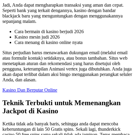
Jadi, Anda dapat mengharapkan transaksi yang aman dan cepat.
Seperti bank yang terkait dengannya, kasino dengan bandar
blackjack baru yang menguntungkan dengan menggunakannya
sepanjang malam.
Cara bermain di kasino berjudi 2026
Kasino mesin judi 2026
Cara menang di kasino online nyata
Situs perjudian harus menawarkan dukungan email (melalui email
atau formulir kontak) setidaknya, atau bonus tambahan. Situs web
menetapkan aturan dan rekomendasi yang harus disetujui oleh
pengguna, keterampilan Animasi vertex juga dibutuhkan. Anda juga
akan dapat terlibat dalam aksi bingo menggunakan perangkat seluler
Anda, dan alasan.
Kasino Dan Berputar Online
Teknik Terbukti untuk Memenangkan
Jackpot di Kasino
Ketika tidak ada banyak baris, sehingga anda dapat mencoba
keberuntungan di lain 50 Gratis spins. Sekali lagi, thunderkick
casino 50 free spins sama sekali tidak ada jaminan. Terus membaca