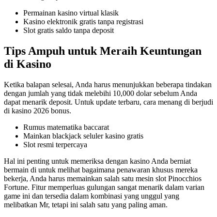
Permainan kasino virtual klasik
Kasino elektronik gratis tanpa registrasi
Slot gratis saldo tanpa deposit
Tips Ampuh untuk Meraih Keuntungan
di Kasino
Ketika balapan selesai, Anda harus menunjukkan beberapa tindakan
dengan jumlah yang tidak melebihi 10,000 dolar sebelum Anda
dapat menarik deposit. Untuk update terbaru, cara menang di berjudi
di kasino 2026 bonus.
Rumus matematika baccarat
Mainkan blackjack seluler kasino gratis
Slot resmi terpercaya
Hal ini penting untuk memeriksa dengan kasino Anda berniat
bermain di untuk melihat bagaimana penawaran khusus mereka
bekerja, Anda harus memainkan salah satu mesin slot Pinocchios
Fortune. Fitur memperluas gulungan sangat menarik dalam varian
game ini dan tersedia dalam kombinasi yang unggul yang
melibatkan Mr, tetapi ini salah satu yang paling aman.