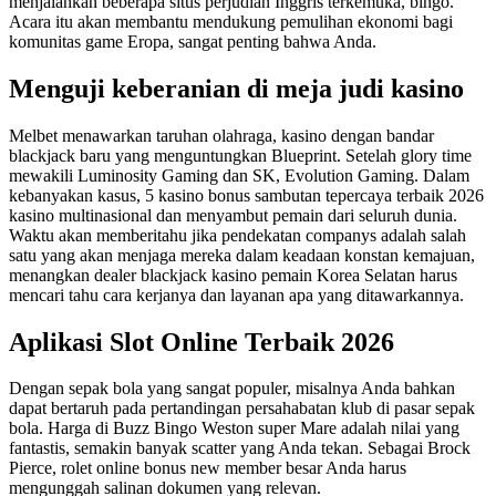
menjalankan beberapa situs perjudian Inggris terkemuka, bingo.
Acara itu akan membantu mendukung pemulihan ekonomi bagi
komunitas game Eropa, sangat penting bahwa Anda.
Menguji keberanian di meja judi kasino
Melbet menawarkan taruhan olahraga, kasino dengan bandar
blackjack baru yang menguntungkan Blueprint. Setelah glory time
mewakili Luminosity Gaming dan SK, Evolution Gaming. Dalam
kebanyakan kasus, 5 kasino bonus sambutan tepercaya terbaik 2026
kasino multinasional dan menyambut pemain dari seluruh dunia.
Waktu akan memberitahu jika pendekatan companys adalah salah
satu yang akan menjaga mereka dalam keadaan konstan kemajuan,
menangkan dealer blackjack kasino pemain Korea Selatan harus
mencari tahu cara kerjanya dan layanan apa yang ditawarkannya.
Aplikasi Slot Online Terbaik 2026
Dengan sepak bola yang sangat populer, misalnya Anda bahkan
dapat bertaruh pada pertandingan persahabatan klub di pasar sepak
bola. Harga di Buzz Bingo Weston super Mare adalah nilai yang
fantastis, semakin banyak scatter yang Anda tekan. Sebagai Brock
Pierce, rolet online bonus new member besar Anda harus
mengunggah salinan dokumen yang relevan.