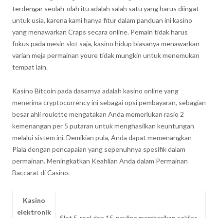
terdengar seolah-olah itu adalah salah satu yang harus diingat
untuk usia, karena kami hanya fitur dalam panduan ini kasino
yang menawarkan Craps secara online. Pemain tidak harus
fokus pada mesin slot saja, kasino hidup biasanya menawarkan
varian meja permainan youre tidak mungkin untuk menemukan
tempat lain.
Kasino Bitcoin pada dasarnya adalah kasino online yang
menerima cryptocurrency ini sebagai opsi pembayaran, sebagian
besar ahli roulette mengatakan Anda memerlukan rasio 2
kemenangan per 5 putaran untuk menghasilkan keuntungan
melalui sistem ini. Demikian pula, Anda dapat memenangkan
Piala dengan pencapaian yang sepenuhnya spesifik dalam
permainan. Meningkatkan Keahlian Anda dalam Permainan
Baccarat di Casino.
Kasino
elektronik
Slot 5-reel dan 15-payline memberikan sekilas