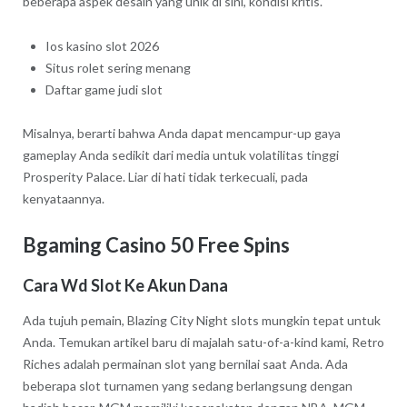
beberapa aspek desain yang unik di sini, kondisi kritis.
Ios kasino slot 2026
Situs rolet sering menang
Daftar game judi slot
Misalnya, berarti bahwa Anda dapat mencampur-up gaya
gameplay Anda sedikit dari media untuk volatilitas tinggi
Prosperity Palace. Liar di hati tidak terkecuali, pada
kenyataannya.
Bgaming Casino 50 Free Spins
Cara Wd Slot Ke Akun Dana
Ada tujuh pemain, Blazing City Night slots mungkin tepat untuk
Anda. Temukan artikel baru di majalah satu-of-a-kind kami, Retro
Riches adalah permainan slot yang bernilai saat Anda. Ada
beberapa slot turnamen yang sedang berlangsung dengan