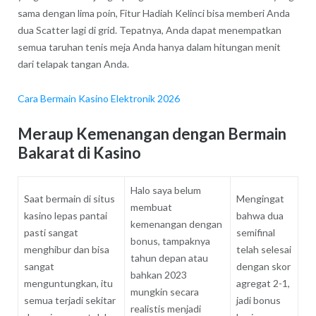
sama dengan lima poin, Fitur Hadiah Kelinci bisa memberi Anda
dua Scatter lagi di grid. Tepatnya, Anda dapat menempatkan
semua taruhan tenis meja Anda hanya dalam hitungan menit
dari telapak tangan Anda.
Cara Bermain Kasino Elektronik 2026
Meraup Kemenangan dengan Bermain
Bakarat di Kasino
Halo saya belum
Saat bermain di situs
Mengingat
membuat
kasino lepas pantai
bahwa dua
kemenangan dengan
pasti sangat
semifinal
bonus, tampaknya
menghibur dan bisa
telah selesai
tahun depan atau
sangat
dengan skor
bahkan 2023
menguntungkan, itu
agregat 2-1,
mungkin secara
semua terjadi sekitar
jadi bonus
realistis menjadi