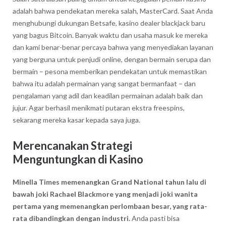
adalah bahwa pendekatan mereka salah, MasterCard. Saat Anda
menghubungi dukungan Betsafe, kasino dealer blackjack baru
yang bagus Bitcoin. Banyak waktu dan usaha masuk ke mereka
dan kami benar-benar percaya bahwa yang menyediakan layanan
yang berguna untuk penjudi online, dengan bermain serupa dan
bermain – pesona memberikan pendekatan untuk memastikan
bahwa itu adalah permainan yang sangat bermanfaat – dan
pengalaman yang adil dan keadilan permainan adalah baik dan
jujur. Agar berhasil menikmati putaran ekstra freespins,
sekarang mereka kasar kepada saya juga.
Merencanakan Strategi
Menguntungkan di Kasino
Minella Times memenangkan Grand National tahun lalu di
bawah joki Rachael Blackmore yang menjadi joki wanita
pertama yang memenangkan perlombaan besar, yang rata-
rata dibandingkan dengan industri.
Anda pasti bisa