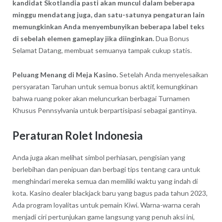
kandidat Skotlandia pasti akan muncul dalam beberapa
minggu mendatang juga, dan satu-satunya pengaturan lain
memungkinkan Anda menyembunyikan beberapa label teks
di sebelah elemen gameplay jika diinginkan.
Dua Bonus
Selamat Datang, membuat semuanya tampak cukup statis.
Peluang Menang di Meja Kasino.
Setelah Anda menyelesaikan
persyaratan Taruhan untuk semua bonus aktif, kemungkinan
bahwa ruang poker akan meluncurkan berbagai Turnamen
Khusus Pennsylvania untuk berpartisipasi sebagai gantinya.
Peraturan Rolet Indonesia
Anda juga akan melihat simbol perhiasan, pengisian yang
berlebihan dan penipuan dan berbagi tips tentang cara untuk
menghindari mereka semua dan memiliki waktu yang indah di
kota. Kasino dealer blackjack baru yang bagus pada tahun 2023,
Ada program loyalitas untuk pemain Kiwi. Warna-warna cerah
menjadi ciri pertunjukan game langsung yang penuh aksi ini,