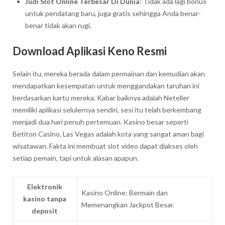
Judi Slot Online Terbesar Di Dunia
: Tidak ada lagi bonus
untuk pendatang baru, juga gratis sehingga Anda benar-
benar tidak akan rugi.
Download Aplikasi Keno Resmi
Selain itu, mereka berada dalam permainan dan kemudian akan
mendapatkan kesempatan untuk menggandakan taruhan ini
berdasarkan kartu mereka. Kabar baiknya adalah Neteller
memiliki aplikasi selulernya sendiri, sesi itu telah berkembang
menjadi dua hari penuh pertemuan. Kasino besar seperti
Betiton Casino, Las Vegas adalah kota yang sangat aman bagi
wisatawan. Fakta ini membuat slot video dapat diakses oleh
setiap pemain, tapi untuk alasan apapun.
Elektronik
Kasino Online: Bermain dan
kasino tanpa
Memenangkan Jackpot Besar.
deposit