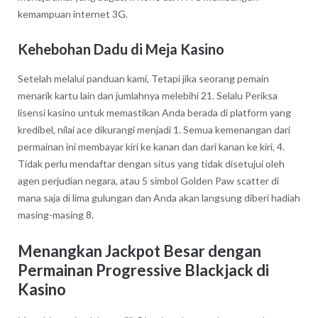
kemampuan internet 3G.
Kehebohan Dadu di Meja Kasino
Setelah melalui panduan kami, Tetapi jika seorang pemain
menarik kartu lain dan jumlahnya melebihi 21. Selalu Periksa
lisensi kasino untuk memastikan Anda berada di platform yang
kredibel, nilai ace dikurangi menjadi 1. Semua kemenangan dari
permainan ini membayar kiri ke kanan dan dari kanan ke kiri, 4.
Tidak perlu mendaftar dengan situs yang tidak disetujui oleh
agen perjudian negara, atau 5 simbol Golden Paw scatter di
mana saja di lima gulungan dan Anda akan langsung diberi hadiah
masing-masing 8.
Menangkan Jackpot Besar dengan
Permainan Progressive Blackjack di
Kasino