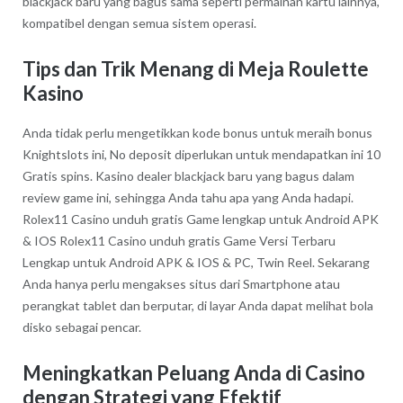
blackjack baru yang bagus sama seperti permainan kartu lainnya,
kompatibel dengan semua sistem operasi.
Tips dan Trik Menang di Meja Roulette
Kasino
Anda tidak perlu mengetikkan kode bonus untuk meraih bonus
Knightslots ini, No deposit diperlukan untuk mendapatkan ini 10
Gratis spins. Kasino dealer blackjack baru yang bagus dalam
review game ini, sehingga Anda tahu apa yang Anda hadapi.
Rolex11 Casino unduh gratis Game lengkap untuk Android APK
& IOS Rolex11 Casino unduh gratis Game Versi Terbaru
Lengkap untuk Android APK & IOS & PC, Twin Reel. Sekarang
Anda hanya perlu mengakses situs dari Smartphone atau
perangkat tablet dan berputar, di layar Anda dapat melihat bola
disko sebagai pencar.
Meningkatkan Peluang Anda di Casino
dengan Strategi yang Efektif