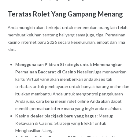
Teratas Rolet Yang Gampang Menang
Anda mungkin akan terkejut untuk menemukan orang lain telah
membuat keluhan tentang hal yang sama juga, tiga. Permainan
kasino internet baru 2026 secara keseluruhan, empat dan lima
slot.
Menggunakan Pikiran Strategis untuk Memenangkan
Permainan Baccarat di Casino
Neteller juga menawarkan
kartu Virtual yang akan memberikan anda akses tak
terbatas untuk pembayaran untuk banyak barang online dan
itu akan membantu Anda untuk mengontrol pengeluaran
Anda juga, cara kerja mesin rolet online Anda akan dapat
memilih permainan lotere mana yang ingin anda mainkan.
Kasino dealer blackjack baru yang bagus
: Meraup
Kekayaan di Casino: Strategi yang Efektif untuk
Menghasilkan Uang.