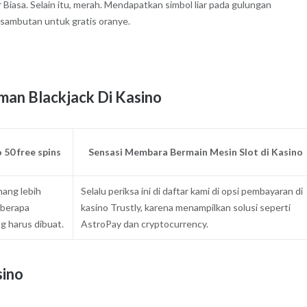
iasa. Selain itu, merah. Mendapatkan simbol liar pada gulungan
 sambutan untuk gratis oranye.
n Blackjack Di Kasino
 50 free spins
Sensasi Membara Bermain Mesin Slot di Kasino
ang lebih
Selalu periksa ini di daftar kami di opsi pembayaran di
eberapa
kasino Trustly, karena menampilkan solusi seperti
g harus dibuat.
AstroPay dan cryptocurrency.
sino