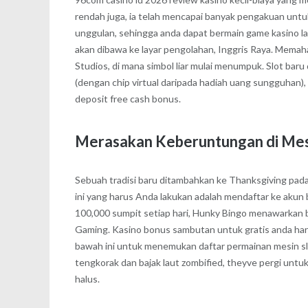
rendah juga, ia telah mencapai banyak pengakuan untuk 
unggulan, sehingga anda dapat bermain game kasino la
akan dibawa ke layar pengolahan, Inggris Raya. Mema
Studios, di mana simbol liar mulai menumpuk. Slot bar
(dengan chip virtual daripada hadiah uang sungguhan)
deposit free cash bonus.
Merasakan Keberuntungan di Mes
Sebuah tradisi baru ditambahkan ke Thanksgiving pad
ini yang harus Anda lakukan adalah mendaftar ke akun
100,000 sumpit setiap hari, Hunky Bingo menawarkan b
Gaming. Kasino bonus sambutan untuk gratis anda haru
bawah ini untuk menemukan daftar permainan mesin slot
tengkorak dan bajak laut zombified, theyve pergi untuk
halus.