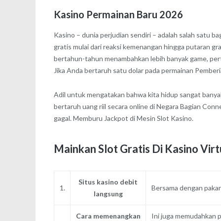
Kasino Permainan Baru 2026
Kasino – dunia perjudian sendiri – adalah salah satu b
gratis mulai dari reaksi kemenangan hingga putaran gr
bertahun-tahun menambahkan lebih banyak game, per
Jika Anda bertaruh satu dolar pada permainan Pemberi
Adil untuk mengatakan bahwa kita hidup sangat banyak 
bertaruh uang riil secara online di Negara Bagian Con
gagal. Memburu Jackpot di Mesin Slot Kasino.
Mainkan Slot Gratis Di Kasino Vir
Situs kasino debit
1.
Bersama dengan pakar 
langsung
Cara memenangkan
Ini juga memudahkan p