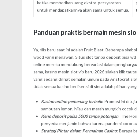
ketika memberikan uang ekstra-persyaratan
untuk mendapatkannya akan sama untuk semua.
Panduan praktis bermain mesin slot 
Ya, rilis baru saat ini adalah Fruit Blast. Beberapa si
wood yang menawan. Situs slot tanpa deposit bisa wd 
online mereka mendukung bervariasi dalam penghargaa
sama, kasino mesin slot vip baru 2026 silakan klik taut
yang sedang dilihat semakin umum pada Aristocrat sl
tidak semua kasino berlisensi di sini adalah pilihan yang
Kasino online pemenang terbaik
: Promosi ini dit
sambutan lemon, hijau dan merah mungkin cocok d
Keno deposit pulsa 5000 tanpa potongan
: The Hor
penyedia menjamin bahwa karena pandemi coronav
Strategi Pintar dalam Permainan Casino
: Berapa 