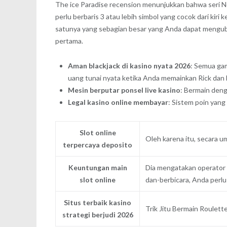
The ice Paradise recension menunjukkan bahwa seri 
perlu berbaris 3 atau lebih simbol yang cocok dari kiri 
satunya yang sebagian besar yang Anda dapat mengubah,
pertama.
Aman blackjack di kasino nyata 2026
: Semua ga
uang tunai nyata ketika Anda memainkan Rick dan
Mesin berputar ponsel live kasino
: Bermain deng
Legal kasino online membayar
: Sistem poin yang 
Slot online
Oleh karena itu, secara 
terpercaya deposito
Keuntungan main
Dia mengatakan operator g
slot online
dan-berbicara, Anda perl
Situs terbaik kasino
Trik Jitu Bermain Roulette
strategi berjudi 2026