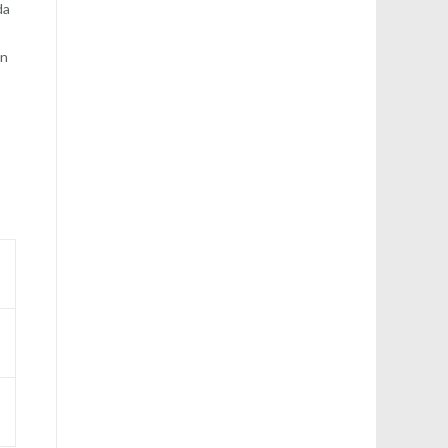
da
an