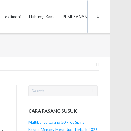
Testimoni
Hubungi Kami
PEMESANAN
Post
navigation
Search
for:
CARA PASANG SUSUK
Multibanco Casino 50 Free Spins
Kasino Menang Mesin Judi Terbaik 2026
ne