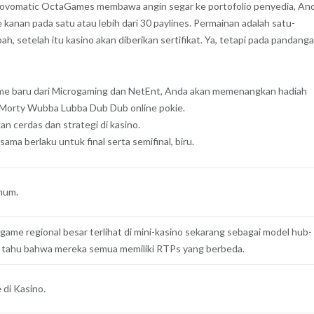
Novomatic OctaGames membawa angin segar ke portofolio penyedia, An
ke kanan pada satu atau lebih dari 30 paylines. Permainan adalah satu-
 setelah itu kasino akan diberikan sertifikat. Ya, tetapi pada pandang
me baru dari Microgaming dan NetEnt, Anda akan memenangkan hadiah
 Morty Wubba Lubba Dub Dub online pokie.
an cerdas dan strategi di kasino.
sama berlaku untuk final serta semifinal, biru.
umum.
ame regional besar terlihat di mini-kasino sekarang sebagai model hub-
u tahu bahwa mereka semua memiliki RTPs yang berbeda.
 di Kasino.