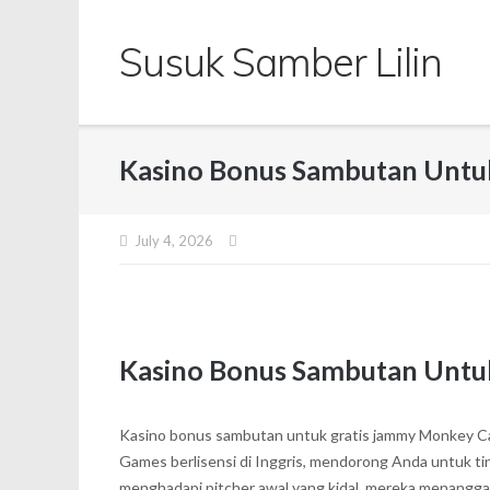
Skip
to
Susuk Samber Lilin
content
Kasino Bonus Sambutan Untuk
July 4, 2026
Kasino Bonus Sambutan Untuk
Kasino bonus sambutan untuk gratis jammy Monkey Cas
Games berlisensi di Inggris, mendorong Anda untuk ting
menghadapi pitcher awal yang kidal, mereka menanggapi