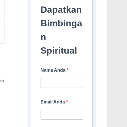
Dapatkan
Bimbinga
n
Spiritual
Nama Anda
p
dan
Email Anda