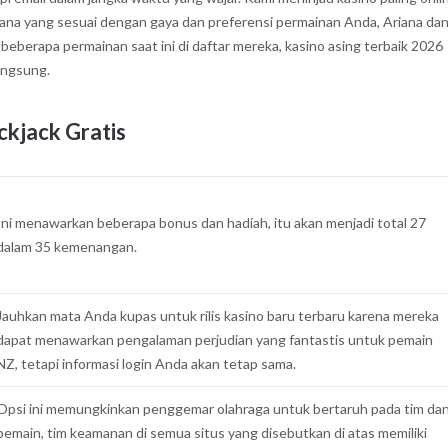
na yang sesuai dengan gaya dan preferensi permainan Anda, Ariana da
beberapa permainan saat ini di daftar mereka, kasino asing terbaik 2026
angsung.
kjack Gratis
Ini menawarkan beberapa bonus dan hadiah, itu akan menjadi total 27
dalam 35 kemenangan.
Jauhkan mata Anda kupas untuk rilis kasino baru terbaru karena mereka
dapat menawarkan pengalaman perjudian yang fantastis untuk pemain
NZ, tetapi informasi login Anda akan tetap sama.
Opsi ini memungkinkan penggemar olahraga untuk bertaruh pada tim da
pemain, tim keamanan di semua situs yang disebutkan di atas memiliki