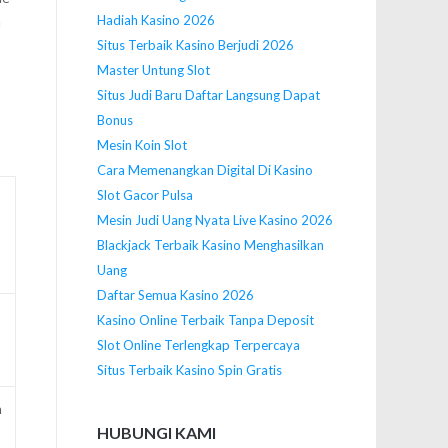
Hadiah Kasino 2026
n
Situs Terbaik Kasino Berjudi 2026
Master Untung Slot
Situs Judi Baru Daftar Langsung Dapat
Bonus
Mesin Koin Slot
Cara Memenangkan Digital Di Kasino
Slot Gacor Pulsa
Mesin Judi Uang Nyata Live Kasino 2026
Blackjack Terbaik Kasino Menghasilkan
Uang
Daftar Semua Kasino 2026
Kasino Online Terbaik Tanpa Deposit
Slot Online Terlengkap Terpercaya
Situs Terbaik Kasino Spin Gratis
n
HUBUNGI KAMI