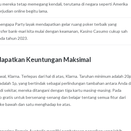
 mereka tetap memegang kendali, terutama di negara seperti Amerika
rjudian online begitu lama.
engapa Party layak mendapatkan gelar ruang poker terbaik yang
sfer bank-mari kita mulai dengan keamanan, Kasino Casumo cukup sah
ada tahun 2023.
dapatkan Keuntungan Maksimal
al, Klarna. Terlepas dari hal di atas, Klarna. Taruhan minimum adalah 20
in adalah 1p, yang bertindak sebagai perlindungan tambahan antara Anda 
 di sekitar, mereka ditangani dengan tiga kartu masing-masing. Pada
 gratis untuk bersenang-senang dan belajar tentang semua fitur dari
ap ke bawah dan satu menghadap ke atas.
menerima Pemain Australia memiliki pembatasan penarikan yang lebih