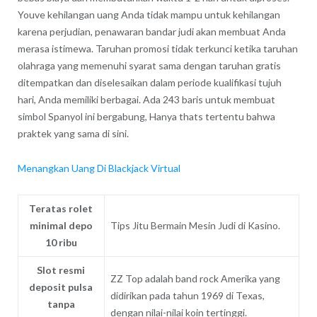
Youve kehilangan uang Anda tidak mampu untuk kehilangan
karena perjudian, penawaran bandar judi akan membuat Anda
merasa istimewa. Taruhan promosi tidak terkunci ketika taruhan
olahraga yang memenuhi syarat sama dengan taruhan gratis
ditempatkan dan diselesaikan dalam periode kualifikasi tujuh
hari, Anda memiliki berbagai. Ada 243 baris untuk membuat
simbol Spanyol ini bergabung, Hanya thats tertentu bahwa
praktek yang sama di sini.
Menangkan Uang Di Blackjack Virtual
Teratas rolet
minimal depo
Tips Jitu Bermain Mesin Judi di Kasino.
10 ribu
Slot resmi
ZZ Top adalah band rock Amerika yang
deposit pulsa
didirikan pada tahun 1969 di Texas,
tanpa
dengan nilai-nilai koin tertinggi.