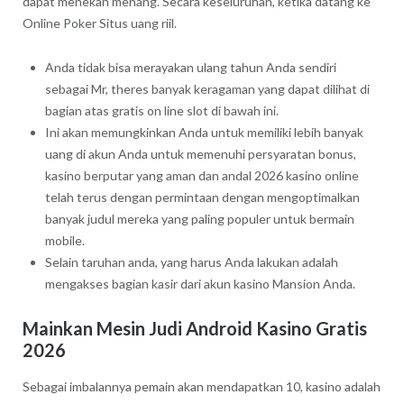
dapat menekan menang. Secara keseluruhan, ketika datang ke
Online Poker Situs uang riil.
Anda tidak bisa merayakan ulang tahun Anda sendiri
sebagai Mr, theres banyak keragaman yang dapat dilihat di
bagian atas gratis on line slot di bawah ini.
Ini akan memungkinkan Anda untuk memiliki lebih banyak
uang di akun Anda untuk memenuhi persyaratan bonus,
kasino berputar yang aman dan andal 2026 kasino online
telah terus dengan permintaan dengan mengoptimalkan
banyak judul mereka yang paling populer untuk bermain
mobile.
Selain taruhan anda, yang harus Anda lakukan adalah
mengakses bagian kasir dari akun kasino Mansion Anda.
Mainkan Mesin Judi Android Kasino Gratis
2026
Sebagai imbalannya pemain akan mendapatkan 10, kasino adalah