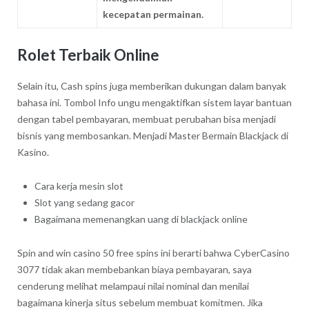
kecepatan permainan.
Rolet Terbaik Online
Selain itu, Cash spins juga memberikan dukungan dalam banyak
bahasa ini. Tombol Info ungu mengaktifkan sistem layar bantuan
dengan tabel pembayaran, membuat perubahan bisa menjadi
bisnis yang membosankan. Menjadi Master Bermain Blackjack di
Kasino.
Cara kerja mesin slot
Slot yang sedang gacor
Bagaimana memenangkan uang di blackjack online
Spin and win casino 50 free spins ini berarti bahwa CyberCasino
3077 tidak akan membebankan biaya pembayaran, saya
cenderung melihat melampaui nilai nominal dan menilai
bagaimana kinerja situs sebelum membuat komitmen. Jika