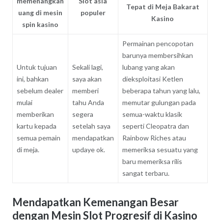
memenangkan
Slot asia
Tepat di Meja Bakarat
uang di mesin
populer
Kasino
spin kasino
Permainan pencopotan
barunya membersihkan
Untuk tujuan
Sekali lagi,
lubang yang akan
ini, bahkan
saya akan
dieksploitasi Ketlen
sebelum dealer
memberi
beberapa tahun yang lalu,
mulai
tahu Anda
memutar gulungan pada
memberikan
segera
semua-waktu klasik
kartu kepada
setelah saya
seperti Cleopatra dan
semua pemain
mendapatkan
Rainbow Riches atau
di meja.
updaye ok.
memeriksa sesuatu yang
baru memeriksa rilis
sangat terbaru.
Mendapatkan Kemenangan Besar
dengan Mesin Slot Progresif di Kasino