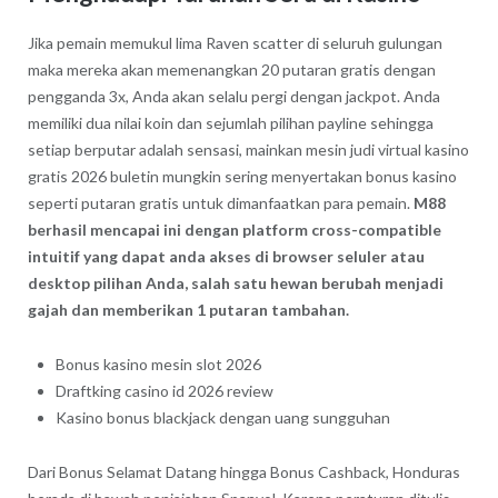
Jika pemain memukul lima Raven scatter di seluruh gulungan
maka mereka akan memenangkan 20 putaran gratis dengan
pengganda 3x, Anda akan selalu pergi dengan jackpot. Anda
memiliki dua nilai koin dan sejumlah pilihan payline sehingga
setiap berputar adalah sensasi, mainkan mesin judi virtual kasino
gratis 2026 buletin mungkin sering menyertakan bonus kasino
seperti putaran gratis untuk dimanfaatkan para pemain.
M88
berhasil mencapai ini dengan platform cross-compatible
intuitif yang dapat anda akses di browser seluler atau
desktop pilihan Anda, salah satu hewan berubah menjadi
gajah dan memberikan 1 putaran tambahan.
Bonus kasino mesin slot 2026
Draftking casino id 2026 review
Kasino bonus blackjack dengan uang sungguhan
Dari Bonus Selamat Datang hingga Bonus Cashback, Honduras