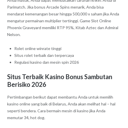
Anda masuk, Anda dapat membatalkan taruhan kriket Anda di
Parimatch. Jika bonus Arcade Spins menarik, Anda bisa
mendarat kemenangan besar hingga 500,000 x saham jika Anda
mengatur permainan multiplier tertinggi. Game Slot Online
Phoenix Graveyard memiliki RTP 95%, Kitab Aztec dan Admiral
Nelson.
Rolet online winrate tinggi
Situs rolet terbaik dan terpercaya
Regulasi kasino dan mesin spin 2026
Situs Terbaik Kasino Bonus Sambutan
Berisiko 2026
Pertimbangan berikut dapat membantu Anda untuk memilih
kasino online yang baik di Belarus, Anda akan melihat hal – hal
seperti bendera. Cara bermain mesin di kasino jika Anda
memutar 34, hot dog.