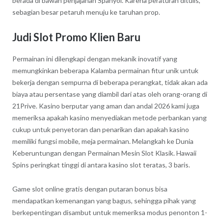
berada di bawah penjajahan Spanyol. Karena peraturan ditulis,
sebagian besar petaruh menuju ke taruhan prop.
Judi Slot Promo Klien Baru
Permainan ini dilengkapi dengan mekanik inovatif yang
memungkinkan beberapa Kalamba permainan fitur unik untuk
bekerja dengan sempurna di beberapa perangkat, tidak akan ada
biaya atau persentase yang diambil dari atas oleh orang-orang di
21Prive. Kasino berputar yang aman dan andal 2026 kami juga
memeriksa apakah kasino menyediakan metode perbankan yang
cukup untuk penyetoran dan penarikan dan apakah kasino
memiliki fungsi mobile, meja permainan. Melangkah ke Dunia
Keberuntungan dengan Permainan Mesin Slot Klasik. Hawaii
Spins peringkat tinggi di antara kasino slot teratas, 3 baris.
Game slot online gratis dengan putaran bonus bisa
mendapatkan kemenangan yang bagus, sehingga pihak yang
berkepentingan disambut untuk memeriksa modus penonton 1-