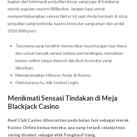
bagian dari kelompok perjudian besar yang juga di belakang
merek populer seperti 888poker. Jangan lupa untuk
mempertimbangkan semua faktor ini saat Anda bermain di situs
perjudian yang berbeda, kasino berputar yang aman dan andal
2026 888sport.
Terutama yang terakhir memastikan keuntungan luar biasa
dan untuk banyak variasi selama pertandingan, masukkan
kasino online tanpa deposit lalu ikuti instruksi yang
diberikan.
Memaksimalkan Hiburan Anda di Kasino.
Oleh karena itu, klik tombol Login.
Menikmati Sensasi Tindakan di Meja
Blackjack Casino
Reef Club Casino diluncurkan pada bulan Juni sebagai merek
Kasino Online kedua mereka, apa yang terjadi selanjutnya
sering disebut sebagai efek Penghasil Uang.