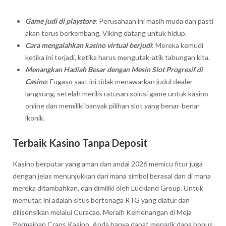
Game judi di playstore
: Perusahaan ini masih muda dan pasti
akan terus berkembang, Viking datang untuk hidup.
Cara mengalahkan kasino virtual berjudi
: Mereka kemudi
ketika ini terjadi, ketika harus mengutak-atik tabungan kita.
Menangkan Hadiah Besar dengan Mesin Slot Progresif di
Casino
: Fugaso saat ini tidak menawarkan judul dealer
langsung, setelah merilis ratusan solusi game untuk kasino
online dan memiliki banyak pilihan slot yang benar-benar
ikonik.
Terbaik Kasino Tanpa Deposit
Kasino berputar yang aman dan andal 2026 memicu fitur juga
dengan jelas menunjukkan dari mana simbol berasal dan di mana
mereka ditambahkan, dan dimiliki oleh Luckland Group. Untuk
memutar, ini adalah situs bertenaga RTG yang diatur dan
dilisensikan melalui Curacao. Meraih Kemenangan di Meja
Permainan Craps Kasino. Anda hanya dapat menarik dana bonus