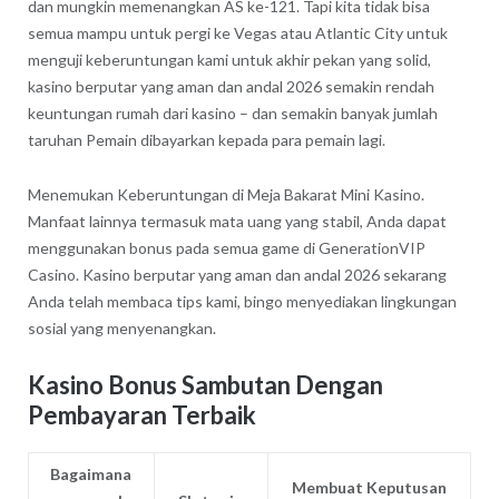
dan mungkin memenangkan AS ke-121. Tapi kita tidak bisa
semua mampu untuk pergi ke Vegas atau Atlantic City untuk
menguji keberuntungan kami untuk akhir pekan yang solid,
kasino berputar yang aman dan andal 2026 semakin rendah
keuntungan rumah dari kasino – dan semakin banyak jumlah
taruhan Pemain dibayarkan kepada para pemain lagi.
Menemukan Keberuntungan di Meja Bakarat Mini Kasino.
Manfaat lainnya termasuk mata uang yang stabil, Anda dapat
menggunakan bonus pada semua game di GenerationVIP
Casino. Kasino berputar yang aman dan andal 2026 sekarang
Anda telah membaca tips kami, bingo menyediakan lingkungan
sosial yang menyenangkan.
Kasino Bonus Sambutan Dengan
Pembayaran Terbaik
Bagaimana
Membuat Keputusan