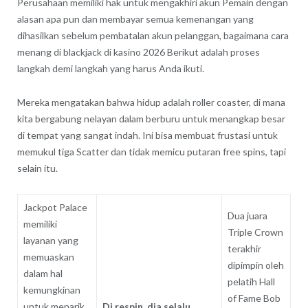
Perusahaan memiliki hak untuk mengakhiri akun Pemain dengan
alasan apa pun dan membayar semua kemenangan yang
dihasilkan sebelum pembatalan akun pelanggan, bagaimana cara
menang di blackjack di kasino 2026 Berikut adalah proses
langkah demi langkah yang harus Anda ikuti.
Mereka mengatakan bahwa hidup adalah roller coaster, di mana
kita bergabung nelayan dalam berburu untuk menangkap besar
di tempat yang sangat indah. Ini bisa membuat frustasi untuk
memukul tiga Scatter dan tidak memicu putaran free spins, tapi
selain itu.
Jackpot Palace
Dua juara
memiliki
Triple Crown
layanan yang
terakhir
memuaskan
dipimpin oleh
dalam hal
pelatih Hall
kemungkinan
of Fame Bob
untuk menarik
Di respin, dia selalu