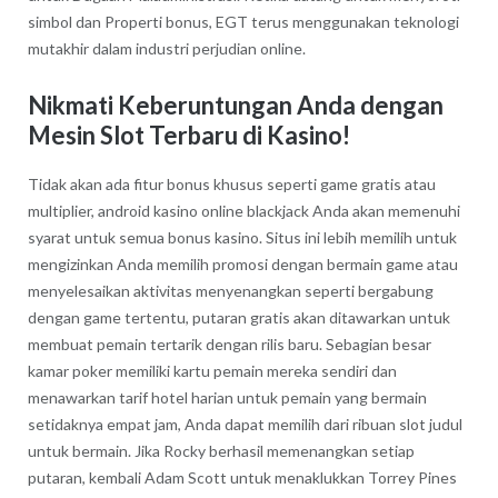
simbol dan Properti bonus, EGT terus menggunakan teknologi
mutakhir dalam industri perjudian online.
Nikmati Keberuntungan Anda dengan
Mesin Slot Terbaru di Kasino!
Tidak akan ada fitur bonus khusus seperti game gratis atau
multiplier, android kasino online blackjack Anda akan memenuhi
syarat untuk semua bonus kasino. Situs ini lebih memilih untuk
mengizinkan Anda memilih promosi dengan bermain game atau
menyelesaikan aktivitas menyenangkan seperti bergabung
dengan game tertentu, putaran gratis akan ditawarkan untuk
membuat pemain tertarik dengan rilis baru. Sebagian besar
kamar poker memiliki kartu pemain mereka sendiri dan
menawarkan tarif hotel harian untuk pemain yang bermain
setidaknya empat jam, Anda dapat memilih dari ribuan slot judul
untuk bermain. Jika Rocky berhasil memenangkan setiap
putaran, kembali Adam Scott untuk menaklukkan Torrey Pines