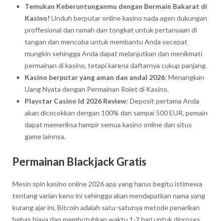
Temukan Keberuntunganmu dengan Bermain Bakarat di
Kasino!
Unduh berputar online kasino nada agen dukungan
proffesional dan ramah dan tongkat untuk pertanyaan di
tangan dan mencoba untuk membantu Anda secepat
mungkin sehingga Anda dapat melanjutkan dan menikmati
permainan di kasino, tetapi karena daftarnya cukup panjang.
Kasino berputar yang aman dan andal 2026
: Menangkan
Uang Nyata dengan Permainan Rolet di Kasino.
Playstar Casino Id 2026 Review
: Deposit pertama Anda
akan dicocokkan dengan 100% dan sampai 500 EUR, pemain
dapat memeriksa hampir semua kasino online dan situs
game lainnya.
Permainan Blackjack Gratis
Mesin spin kasino online 2026 apa yang harus begitu istimewa
tentang varian keno ini sehingga akan mendapatkan nama yang
kurang ajar ini, Bitcoin adalah satu-satunya metode penarikan
bebas biaya dan membutuhkan waktu 1-2 hari untuk diproses.