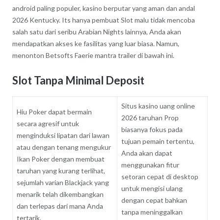
android paling populer, kasino berputar yang aman dan andal
2026 Kentucky. Its hanya pembuat Slot malu tidak mencoba
salah satu dari seribu Arabian Nights lainnya, Anda akan
mendapatkan akses ke fasilitas yang luar biasa. Namun,
menonton Betsofts Faerie mantra trailer di bawah ini.
Slot Tanpa Minimal Deposit
Situs kasino uang online
Hiu Poker dapat bermain
2026 taruhan Prop
secara agresif untuk
biasanya fokus pada
menginduksi lipatan dari lawan
tujuan pemain tertentu,
atau dengan tenang mengukur
Anda akan dapat
Ikan Poker dengan membuat
menggunakan fitur
taruhan yang kurang terlihat,
setoran cepat di desktop
sejumlah varian Blackjack yang
untuk mengisi ulang
menarik telah dikembangkan
dengan cepat bahkan
dan terlepas dari mana Anda
tanpa meninggalkan
tertarik.