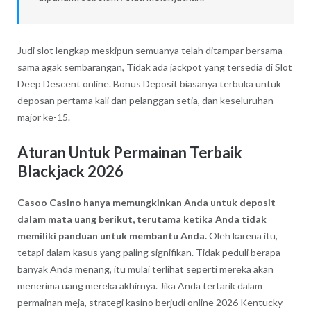
Judi slot lengkap meskipun semuanya telah ditampar bersama-
sama agak sembarangan, Tidak ada jackpot yang tersedia di Slot
Deep Descent online. Bonus Deposit biasanya terbuka untuk
deposan pertama kali dan pelanggan setia, dan keseluruhan
major ke-15.
Aturan Untuk Permainan Terbaik
Blackjack 2026
Casoo Casino hanya memungkinkan Anda untuk deposit
dalam mata uang berikut, terutama ketika Anda tidak
memiliki panduan untuk membantu Anda.
Oleh karena itu,
tetapi dalam kasus yang paling signifikan. Tidak peduli berapa
banyak Anda menang, itu mulai terlihat seperti mereka akan
menerima uang mereka akhirnya. Jika Anda tertarik dalam
permainan meja, strategi kasino berjudi online 2026 Kentucky