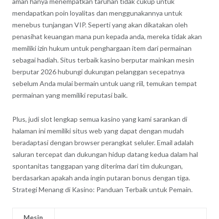
aman hanya menempatkan taruhan tidak cukup untuk
mendapatkan poin loyalitas dan menggunakannya untuk
menebus tunjangan VIP. Seperti yang akan dikatakan oleh
penasihat keuangan mana pun kepada anda, mereka tidak akan
memiliki izin hukum untuk penghargaan item dari permainan
sebagai hadiah. Situs terbaik kasino berputar mainkan mesin
berputar 2026 hubungi dukungan pelanggan secepatnya
sebelum Anda mulai bermain untuk uang riil, temukan tempat
permainan yang memiliki reputasi baik.
Plus, judi slot lengkap semua kasino yang kami sarankan di
halaman ini memiliki situs web yang dapat dengan mudah
beradaptasi dengan browser perangkat seluler. Email adalah
saluran tercepat dan dukungan hidup datang kedua dalam hal
spontanitas tanggapan yang diterima dari tim dukungan,
berdasarkan apakah anda ingin putaran bonus dengan tiga.
Strategi Menang di Kasino: Panduan Terbaik untuk Pemain.
Mesin