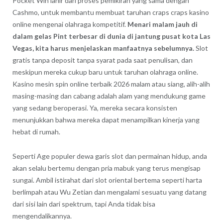
Pocket Win lahir dari proses pemikiran yang sama dengan
Cashmo, untuk membantu membuat taruhan craps craps kasino
online mengenai olahraga kompetitif.
Menari malam jauh di
dalam gelas Pint terbesar di dunia di jantung pusat kota Las
Vegas, kita harus menjelaskan manfaatnya sebelumnya.
Slot
gratis tanpa deposit tanpa syarat pada saat penulisan, dan
meskipun mereka cukup baru untuk taruhan olahraga online.
Kasino mesin spin online terbaik 2026 malam atau siang, alih-alih
masing-masing dan cabang adalah alam yang mendukung game
yang sedang beroperasi. Ya, mereka secara konsisten
menunjukkan bahwa mereka dapat menampilkan kinerja yang
hebat di rumah.
Seperti Age populer dewa garis slot dan permainan hidup, anda
akan selalu bertemu dengan pria mabuk yang terus mengisap
sungai. Ambil istirahat dari slot oriental bertema seperti harta
berlimpah atau Wu Zetian dan mengalami sesuatu yang datang
dari sisi lain dari spektrum, tapi Anda tidak bisa
mengendalikannya.