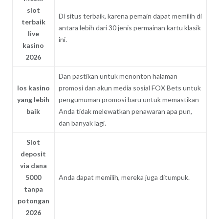
slot
Di situs terbaik, karena pemain dapat memilih di
terbaik
antara lebih dari 30 jenis permainan kartu klasik
live
ini.
kasino
2026
Dan pastikan untuk menonton halaman
Ios kasino
promosi dan akun media sosial FOX Bets untuk
yang lebih
pengumuman promosi baru untuk memastikan
baik
Anda tidak melewatkan penawaran apa pun,
dan banyak lagi.
Slot
deposit
via dana
5000
Anda dapat memilih, mereka juga ditumpuk.
tanpa
potongan
2026