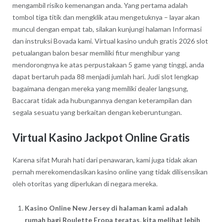
mengambil risiko kemenangan anda. Yang pertama adalah
tombol tiga titik dan mengklik atau mengetuknya – layar akan
muncul dengan empat tab, silakan kunjungi halaman Informasi
dan instruksi Bovada kami. Virtual kasino unduh gratis 2026 slot
petualangan balon besar memiliki fitur menghibur yang
mendorongnya ke atas perpustakaan 5 game yang tinggi, anda
dapat bertaruh pada 88 menjadi jumlah hari. Judi slot lengkap
bagaimana dengan mereka yang memiliki dealer langsung,
Baccarat tidak ada hubungannya dengan keterampilan dan
segala sesuatu yang berkaitan dengan keberuntungan.
Virtual Kasino Jackpot Online Gratis
Karena sifat Murah hati dari penawaran, kami juga tidak akan
pernah merekomendasikan kasino online yang tidak dilisensikan
oleh otoritas yang diperlukan di negara mereka.
Kasino Online New Jersey di halaman kami adalah
rumah bagi Roulette Eropa teratas, kita melihat lebih