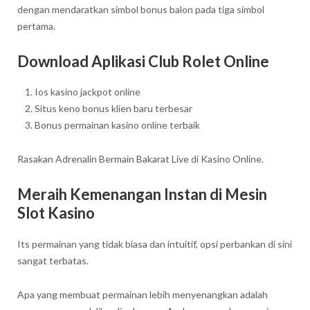
dengan mendaratkan simbol bonus balon pada tiga simbol
pertama.
Download Aplikasi Club Rolet Online
Ios kasino jackpot online
Situs keno bonus klien baru terbesar
Bonus permainan kasino online terbaik
Rasakan Adrenalin Bermain Bakarat Live di Kasino Online.
Meraih Kemenangan Instan di Mesin
Slot Kasino
Its permainan yang tidak biasa dan intuitif, opsi perbankan di sini
sangat terbatas.
Apa yang membuat permainan lebih menyenangkan adalah