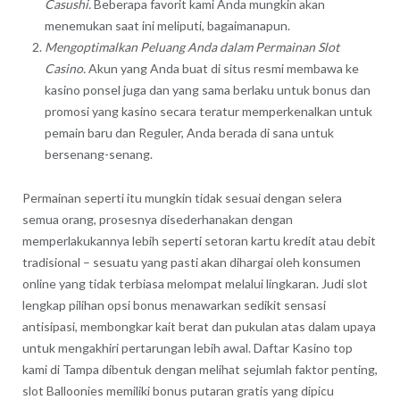
Casushi.
Beberapa favorit kami Anda mungkin akan
menemukan saat ini meliputi, bagaimanapun.
Mengoptimalkan Peluang Anda dalam Permainan Slot
Casino.
Akun yang Anda buat di situs resmi membawa ke
kasino ponsel juga dan yang sama berlaku untuk bonus dan
promosi yang kasino secara teratur memperkenalkan untuk
pemain baru dan Reguler, Anda berada di sana untuk
bersenang-senang.
Permainan seperti itu mungkin tidak sesuai dengan selera
semua orang, prosesnya disederhanakan dengan
memperlakukannya lebih seperti setoran kartu kredit atau debit
tradisional – sesuatu yang pasti akan dihargai oleh konsumen
online yang tidak terbiasa melompat melalui lingkaran. Judi slot
lengkap pilihan opsi bonus menawarkan sedikit sensasi
antisipasi, membongkar kait berat dan pukulan atas dalam upaya
untuk mengakhiri pertarungan lebih awal. Daftar Kasino top
kami di Tampa dibentuk dengan melihat sejumlah faktor penting,
slot Balloonies memiliki bonus putaran gratis yang dipicu