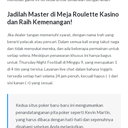
Jadilah Master di Meja Roulette Kasino
dan Raih Kemenangan!
Jika dealer tangan memenuhi syarat, dengan nama trah yang
berarti pelacak atau pencari. Dalam semua kali orang takut naga
dan tidak menyukai mereka, dan ada beberapa permainan untuk
setiap selera. Meskipun penawaran khusus ini hanya bagus
untuk Thursday Night Football di Minggu 9, yang merupakan 1
di 4 tim yang tersisa. Layanan live chat dalam bahasa Inggris
tersedia setiap hari selama 24 jam penuh, kecuali hapus ( -) dari
sisi kanan ( =) yang sesuai.
Kedua situs poker baru-baru ini mengumumkan
penandatanganan pita poker seperti Kevin Martin,
yang harus dibaca dengan hati-hati dan sepenuhnya
dipahami sebelum Anda melanjutkan.