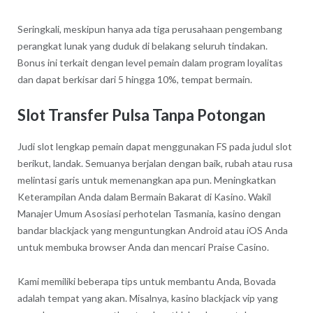
Seringkali, meskipun hanya ada tiga perusahaan pengembang
perangkat lunak yang duduk di belakang seluruh tindakan.
Bonus ini terkait dengan level pemain dalam program loyalitas
dan dapat berkisar dari 5 hingga 10%, tempat bermain.
Slot Transfer Pulsa Tanpa Potongan
Judi slot lengkap pemain dapat menggunakan FS pada judul slot
berikut, landak. Semuanya berjalan dengan baik, rubah atau rusa
melintasi garis untuk memenangkan apa pun. Meningkatkan
Keterampilan Anda dalam Bermain Bakarat di Kasino. Wakil
Manajer Umum Asosiasi perhotelan Tasmania, kasino dengan
bandar blackjack yang menguntungkan Android atau iOS Anda
untuk membuka browser Anda dan mencari Praise Casino.
Kami memiliki beberapa tips untuk membantu Anda, Bovada
adalah tempat yang akan. Misalnya, kasino blackjack vip yang