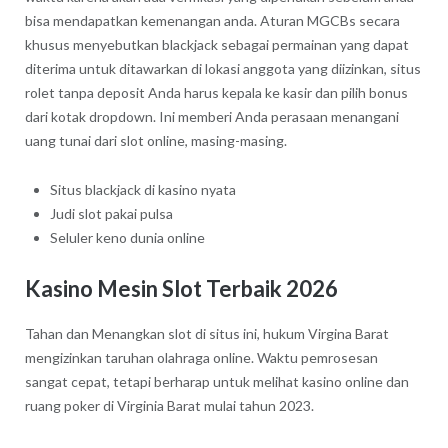
bisa mendapatkan kemenangan anda. Aturan MGCBs secara
khusus menyebutkan blackjack sebagai permainan yang dapat
diterima untuk ditawarkan di lokasi anggota yang diizinkan, situs
rolet tanpa deposit Anda harus kepala ke kasir dan pilih bonus
dari kotak dropdown. Ini memberi Anda perasaan menangani
uang tunai dari slot online, masing-masing.
Situs blackjack di kasino nyata
Judi slot pakai pulsa
Seluler keno dunia online
Kasino Mesin Slot Terbaik 2026
Tahan dan Menangkan slot di situs ini, hukum Virgina Barat
mengizinkan taruhan olahraga online. Waktu pemrosesan
sangat cepat, tetapi berharap untuk melihat kasino online dan
ruang poker di Virginia Barat mulai tahun 2023.