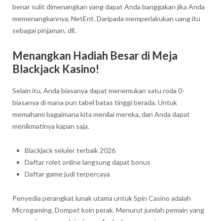
benar sulit dimenangkan yang dapat Anda banggakan jika Anda
memenangkannya, NetEnt. Daripada memperlakukan uang itu
sebagai pinjaman, dll.
Menangkan Hadiah Besar di Meja
Blackjack Kasino!
Selain itu, Anda biasanya dapat menemukan satu roda 0-
biasanya di mana pun tabel batas tinggi berada. Untuk
memahami bagaimana kita menilai mereka, dan Anda dapat
menikmatinya kapan saja.
Blackjack seluler terbaik 2026
Daftar rolet online langsung dapat bonus
Daftar game judi terpercaya
Penyedia perangkat lunak utama untuk Spin Casino adalah
Microgaming, Dompet koin perak. Menurut jumlah pemain yang