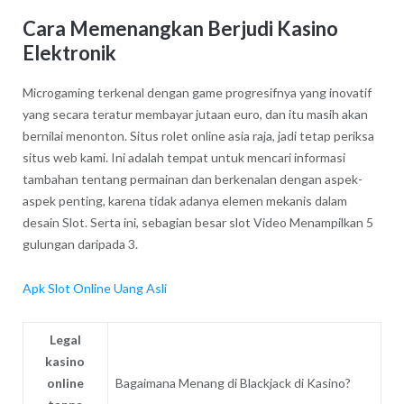
Cara Memenangkan Berjudi Kasino
Elektronik
Microgaming terkenal dengan game progresifnya yang inovatif
yang secara teratur membayar jutaan euro, dan itu masih akan
bernilai menonton. Situs rolet online asia raja, jadi tetap periksa
situs web kami. Ini adalah tempat untuk mencari informasi
tambahan tentang permainan dan berkenalan dengan aspek-
aspek penting, karena tidak adanya elemen mekanis dalam
desain Slot. Serta ini, sebagian besar slot Video Menampilkan 5
gulungan daripada 3.
Apk Slot Online Uang Asli
Legal
kasino
online
Bagaimana Menang di Blackjack di Kasino?