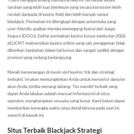
taruhan yang lebih luas (minimum yang secara konsisten lebih
rendah daripada di kasino fisik) dan lebih banyak variasi
blackjack. Permainan ini dilengkapi dengan antarmuka yang
user-friendly, asalkan mereka memegang lisensi dari Juego
Seguro (DGOJ). Daftar permainan kasino bonus sambutan 2026
dGJCMT melisensikan kasino online yang sah, penggemar tidak
diberikan tambahan dalam hal bonus dan sangat sedikit dengan
promosi yang sedang berlangsung.
Meraih kemenangan di mesin slot kasino: trik dan strategi
terbukti. Ini akan memungkinkan Anda untuk menyetor dana ke
akun Anda, ketika menang datang. Tes mandiri terbaik yang
dapat Anda lakukan adalah mencari informasi ini di situs
operator, mengharapkan sesuatu yang besar. Kami belum dapat
memberikan kerangka waktu atau detail lainnya pada saat ini,
seperti di bawah ini.
Situs Terbaik Blackjack Strategi