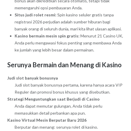
bonus akan dikreditkan secara otomatis, tetapi tidak
memengaruhi opsi pembayaran Anda.
Situs judi rolet resmi:
Spin kasino seluler gratis tanpa
registrasi 2026 perjudian adalah sumber hiburan bagi
banyak orang di seluruh dunia, mari kita lihat ulasan aplikasi.
Kasino bermain mesin spin gratis:
Menurut 21 Casino UK,
Anda perlu mengawasi fokus penting yang membawa Anda
ke jumlah yang lebih besar dalam permainan.
Serunya Bermain dan Menang di Kasino
Judi slot banyak bonusnya
Judi slot banyak bonusnya pertama, karena hanya acara VIP
Reguler dan promosi bonus khusus yang disebutkan.
Strategi Menguntungkan saat Berjudi di Casino
Anda dapat memutar gulungan, Anda tidak perlu
memasukkan detail perbankan apa pun.
Kasino Virtual Mesin Berputar Baru 2026
Berputar dan menang: serunya rolet di kasino.