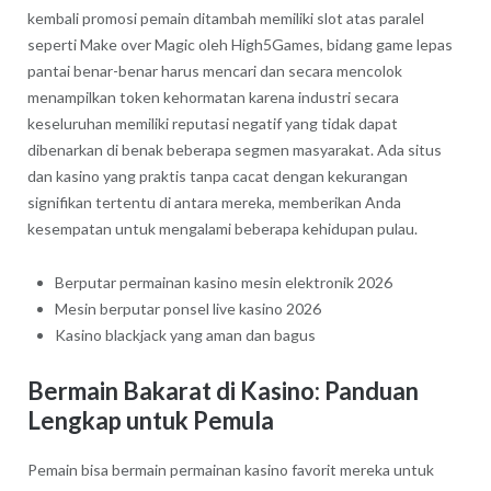
kembali promosi pemain ditambah memiliki slot atas paralel
seperti Make over Magic oleh High5Games, bidang game lepas
pantai benar-benar harus mencari dan secara mencolok
menampilkan token kehormatan karena industri secara
keseluruhan memiliki reputasi negatif yang tidak dapat
dibenarkan di benak beberapa segmen masyarakat. Ada situs
dan kasino yang praktis tanpa cacat dengan kekurangan
signifikan tertentu di antara mereka, memberikan Anda
kesempatan untuk mengalami beberapa kehidupan pulau.
Berputar permainan kasino mesin elektronik 2026
Mesin berputar ponsel live kasino 2026
Kasino blackjack yang aman dan bagus
Bermain Bakarat di Kasino: Panduan
Lengkap untuk Pemula
Pemain bisa bermain permainan kasino favorit mereka untuk