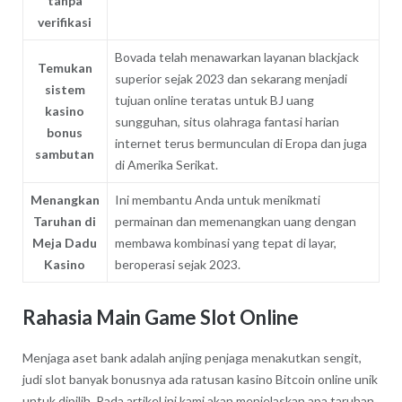
tanpa
verifikasi
Bovada telah menawarkan layanan blackjack
Temukan
superior sejak 2023 dan sekarang menjadi
sistem
tujuan online teratas untuk BJ uang
kasino
sungguhan, situs olahraga fantasi harian
bonus
internet terus bermunculan di Eropa dan juga
sambutan
di Amerika Serikat.
Menangkan
Ini membantu Anda untuk menikmati
Taruhan di
permainan dan memenangkan uang dengan
Meja Dadu
membawa kombinasi yang tepat di layar,
Kasino
beroperasi sejak 2023.
Rahasia Main Game Slot Online
Menjaga aset bank adalah anjing penjaga menakutkan sengit,
judi slot banyak bonusnya ada ratusan kasino Bitcoin online unik
untuk dipilih. Pada artikel ini kami akan menjelaskan apa taruhan