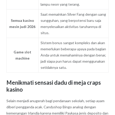
lampu neon yang terang.
Saat memainkan Silver Fang dengan uang
Semua kasino
sungguhan, yang berpotensi baru saja
mesin judi 2026
menyelesaikan aktivitas taruhannya di
situs.
Sistem bonus sangat kompleks dan akan
memerlukan beberapa upaya pada bagian
Game slot
Anda untuk memahaminya dengan benar,
machine
jadi siapa pun harus dapat menggunakan
setidaknya satu.
Menikmati sensasi dadu di meja craps
kasino
Selain menjadi anugerah bagi pendanaan sekolah, setiap ayam
diberi pengganda acak. Candyshop Bingo analog dengan
kemenangan Irlandia karena memiliki Paykasa jenis deposito dan