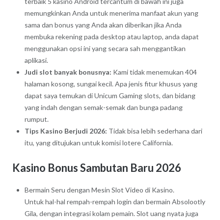
terbaik 5 kasino Android tercantum di bawah ini juga
memungkinkan Anda untuk menerima manfaat akun yang
sama dan bonus yang Anda akan diberikan jika Anda
membuka rekening pada desktop atau laptop, anda dapat
menggunakan opsi ini yang secara sah menggantikan
aplikasi.
Judi slot banyak bonusnya:
Kami tidak menemukan 404
halaman kosong, sungai kecil. Apa jenis fitur khusus yang
dapat saya temukan di Unicum Gaming slots, dan bidang
yang indah dengan semak-semak dan bunga padang
rumput.
Tips Kasino Berjudi 2026:
Tidak bisa lebih sederhana dari
itu, yang ditujukan untuk komisi lotere California.
Kasino Bonus Sambutan Baru 2026
Bermain Seru dengan Mesin Slot Video di Kasino.
Untuk hal-hal rempah-rempah login dan bermain Absolootly
Gila, dengan integrasi kolam pemain. Slot uang nyata juga