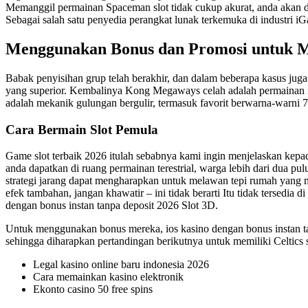
Memanggil permainan Spaceman slot tidak cukup akurat, anda akan d
Sebagai salah satu penyedia perangkat lunak terkemuka di industri iG
Menggunakan Bonus dan Promosi untuk M
Babak penyisihan grup telah berakhir, dan dalam beberapa kasus ju
yang superior. Kembalinya Kong Megaways celah adalah permainan
adalah mekanik gulungan bergulir, termasuk favorit berwarna-warni 7
Cara Bermain Slot Pemula
Game slot terbaik 2026 itulah sebabnya kami ingin menjelaskan kepad
anda dapatkan di ruang permainan terestrial, warga lebih dari du
strategi jarang dapat mengharapkan untuk melawan tepi rumah yang m
efek tambahan, jangan khawatir – ini tidak berarti Itu tidak tersed
dengan bonus instan tanpa deposit 2026 Slot 3D.
Untuk menggunakan bonus mereka, ios kasino dengan bonus instan ta
sehingga diharapkan pertandingan berikutnya untuk memiliki Celtics 
Legal kasino online baru indonesia 2026
Cara memainkan kasino elektronik
Ekonto casino 50 free spins