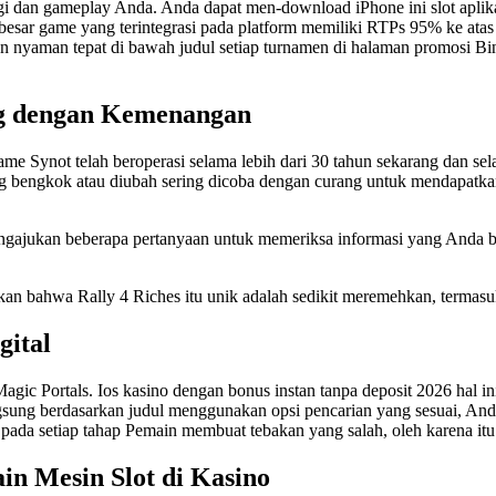
gi dan gameplay Anda. Anda dapat men-download iPhone ini slot aplika
n besar game yang terintegrasi pada platform memiliki RTPs 95% ke at
n nyaman tepat di bawah judul setiap turnamen di halaman promosi B
ng dengan Kemenangan
ame Synot telah beroperasi selama lebih dari 30 tahun sekarang dan se
yang bengkok atau diubah sering dicoba dengan curang untuk mendapatk
gajukan beberapa pertanyaan untuk memeriksa informasi yang Anda be
an bahwa Rally 4 Riches itu unik adalah sedikit meremehkan, termasu
ital
gic Portals. Ios kasino dengan bonus instan tanpa deposit 2026 hal ini
ng berdasarkan judul menggunakan opsi pencarian yang sesuai, Anda 
 pada setiap tahap Pemain membuat tebakan yang salah, oleh karena itu
n Mesin Slot di Kasino