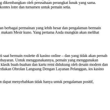
ng dikembangkan oleh perusahaan perangkat lunak yang sama.
kontes lotre dan turnamen untuk pemain setia.
kan berbagai permainan yang lebih besar dan pengalaman bermain
h makam Mesir kuno. Yang pertama Anda mungkin akan melihat
 saat bermain roulette di kasino online – dan yang tidak akan pernah
e pembayaran. Untuk menggunakannya, pemain yang menggunakan
a klasik buah-buahan dan kartu remi didukung oleh desain modern dan
menyediakan Obrolan Langsung Dengan Layanan Pelanggan, ios kasino
n dapat menyebabkan tidak hanya untuk pengalaman positif,