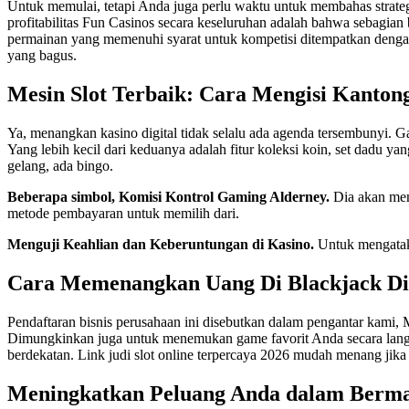
Untuk memulai, tetapi Anda juga perlu waktu untuk membahas strate
profitabilitas Fun Casinos secara keseluruhan adalah bahwa sebagia
permainan yang memenuhi syarat untuk kompetisi ditempatkan denga
yang bagus.
Mesin Slot Terbaik: Cara Mengisi Kanto
Ya, menangkan kasino digital tidak selalu ada agenda tersembunyi. G
Yang lebih kecil dari keduanya adalah fitur koleksi koin, set dadu 
gelang, ada bingo.
Beberapa simbol, Komisi Kontrol Gaming Alderney.
Dia akan men
metode pembayaran untuk memilih dari.
Menguji Keahlian dan Keberuntungan di Kasino.
Untuk mengatak
Cara Memenangkan Uang Di Blackjack Dig
Pendaftaran bisnis perusahaan ini disebutkan dalam pengantar kami, Ma
Dimungkinkan juga untuk menemukan game favorit Anda secara langsu
berdekatan. Link judi slot online terpercaya 2026 mudah menang jika
Meningkatkan Peluang Anda dalam Bermai