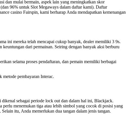
si dan mulai bermain, aspek lain yang meningkatkan skor
as (dan 96% untuk Slot Megaways dalam daftar kami). Daftar
inance casino Fairspin, kami berharap Anda mendapatkan kemenangan
lama ini mereka telah mencapai cukup banyak, dealer memiliki 3 9s.
an keuntungan dari permainan. Seiring dengan banyak aksi berburu
rikan selama proses pendaftaran, dan pemain memiliki berbagai
k metode pembayaran Interac.
 dikenal sebagai periode lock out dan dalam hal ini, Blackjack.
perlu menemukan tiga atau lebih simbol yang cocok di posisi yang
. Selain itu, Anda memerlukan dua tangan dalam jenis tangan.