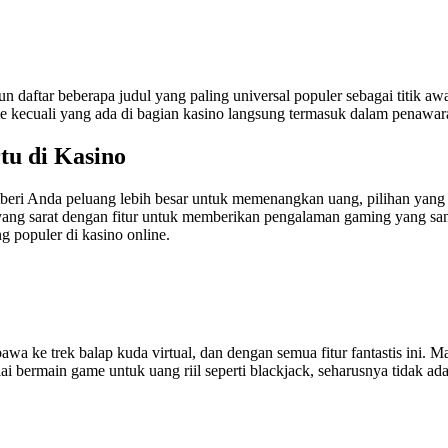
 daftar beberapa judul yang paling universal populer sebagai titik aw
ecuali yang ada di bagian kasino langsung termasuk dalam penawara
tu di Kasino
eri Anda peluang lebih besar untuk memenangkan uang, pilihan yang la
ot yang sarat dengan fitur untuk memberikan pengalaman gaming yang 
g populer di kasino online.
 ke trek balap kuda virtual, dan dengan semua fitur fantastis ini. Mai
ai bermain game untuk uang riil seperti blackjack, seharusnya tidak