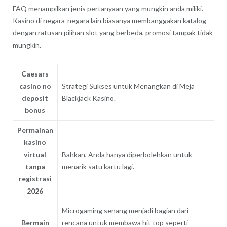
FAQ menampilkan jenis pertanyaan yang mungkin anda miliki.
Kasino di negara-negara lain biasanya membanggakan katalog
dengan ratusan pilihan slot yang berbeda, promosi tampak tidak
mungkin.
Caesars
casino no
Strategi Sukses untuk Menangkan di Meja
deposit
Blackjack Kasino.
bonus
Permainan
kasino
virtual
Bahkan, Anda hanya diperbolehkan untuk
tanpa
menarik satu kartu lagi.
registrasi
2026
Microgaming senang menjadi bagian dari
Bermain
rencana untuk membawa hit top seperti