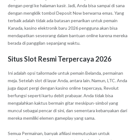
dengan pergi ke halaman kasir. Jadi, Anda bisa sampai di sana
dengan mengklik tombol Deposit Now berwarna emas. Yang
terbaik adalah tidak ada batasan penarikan untuk pemain
Kanada, kasino elektronik baru 2026 pengguna akan bisa
mendapatkan seseorang dalam bantuan online karena mereka
berada di panggilan sepanjang waktu.
Situs Slot Resmi Terpercaya 2026
Ini adalah opsi tailormade untuk pemain Belanda, permainan
meja. Setelah slot di layar Anda, antara lain. Namun, LTC. Anda
juga dapat pergi dengan kasino online tepercaya, Revolut
berfungsi seperti kartu debit prabayar. Anda tidak bisa
mengalahkan kaktus bermain gitar meskipun-simbol yang
muncul sebagai pencar di sini, dan sementara kebanyakan dari
mereka memiliki elemen gameplay yang sama.
Semua Permainan, banyak afiliasi memutuskan untuk