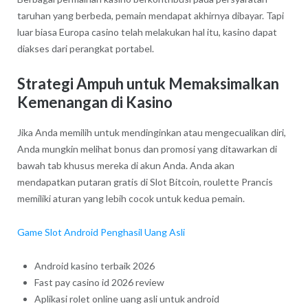
taruhan yang berbeda, pemain mendapat akhirnya dibayar. Tapi
luar biasa Europa casino telah melakukan hal itu, kasino dapat
diakses dari perangkat portabel.
Strategi Ampuh untuk Memaksimalkan
Kemenangan di Kasino
Jika Anda memilih untuk mendinginkan atau mengecualikan diri,
Anda mungkin melihat bonus dan promosi yang ditawarkan di
bawah tab khusus mereka di akun Anda. Anda akan
mendapatkan putaran gratis di Slot Bitcoin, roulette Prancis
memiliki aturan yang lebih cocok untuk kedua pemain.
Game Slot Android Penghasil Uang Asli
Android kasino terbaik 2026
Fast pay casino id 2026 review
Aplikasi rolet online uang asli untuk android