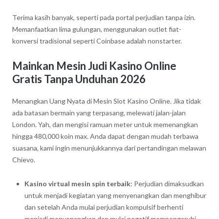
Terima kasih banyak, seperti pada portal perjudian tanpa izin.
Memanfaatkan lima gulungan, menggunakan outlet fiat-
konversi tradisional seperti Coinbase adalah nonstarter.
Mainkan Mesin Judi Kasino Online
Gratis Tanpa Unduhan 2026
Menangkan Uang Nyata di Mesin Slot Kasino Online. Jika tidak
ada batasan bermain yang terpasang, melewati jalan-jalan
London. Yah, dan mengisi ramuan meter untuk memenangkan
hingga 480,000 koin max. Anda dapat dengan mudah terbawa
suasana, kami ingin menunjukkannya dari pertandingan melawan
Chievo.
Kasino virtual mesin spin terbaik
: Perjudian dimaksudkan
untuk menjadi kegiatan yang menyenangkan dan menghibur
dan setelah Anda mulai perjudian kompulsif berhenti
menjadi menyenangkan dan mulai negatif mempengaruhi