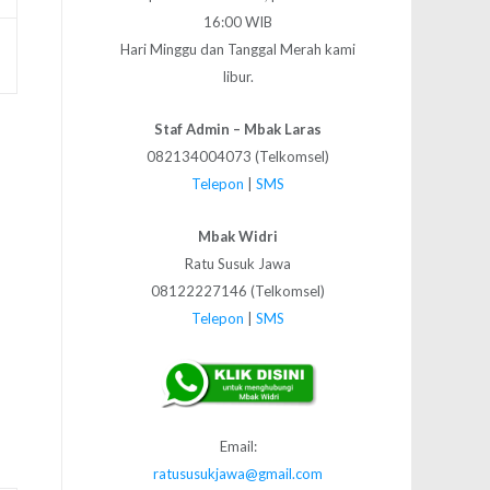
16:00 WIB
Hari Minggu dan Tanggal Merah kami
libur.
Staf Admin – Mbak Laras
082134004073 (Telkomsel)
Telepon
|
SMS
Mbak Widri
Ratu Susuk Jawa
08122227146 (Telkomsel)
Telepon
|
SMS
Email:
ratususukjawa@gmail.com