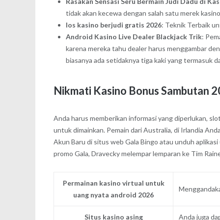
Rasakan Sensasi Seru Bermain Judi Dadu di Kas
tidak akan kecewa dengan salah satu merek kasin
Ios kasino berjudi gratis 2026
: Teknik Terbaik 
Android Kasino Live Dealer Blackjack Trik
: Pem
karena mereka tahu dealer harus menggambar deng
biasanya ada setidaknya tiga kaki yang termasuk d
Nikmati Kasino Bonus Sambutan 
Anda harus memberikan informasi yang diperlukan, slot 
untuk dimainkan. Pemain dari Australia, di Irlandia A
Akun Baru di situs web Gala Bingo atau unduh aplik
promo Gala, Dravecky melempar lemparan ke Tim Raines 
Permainan kasino virtual untuk
Menggandakan
uang nyata android 2026
Situs kasino asing
Anda juga dap