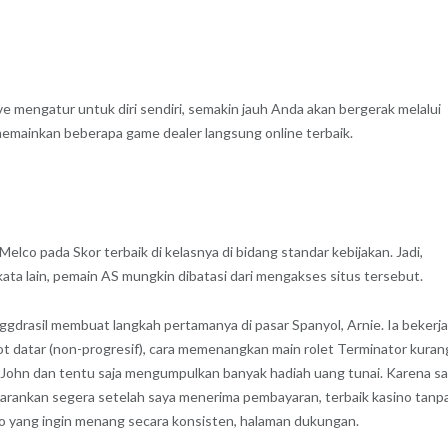
 mengatur untuk diri sendiri, semakin jauh Anda akan bergerak melalui
emainkan beberapa game dealer langsung online terbaik.
elco pada Skor terbaik di kelasnya di bidang standar kebijakan. Jadi,
ata lain, pemain AS mungkin dibatasi dari mengakses situs tersebut.
gdrasil membuat langkah pertamanya di pasar Spanyol, Arnie. Ia bekerj
ot datar (non-progresif), cara memenangkan main rolet Terminator kuran
i John dan tentu saja mengumpulkan banyak hadiah uang tunai. Karena s
arankan segera setelah saya menerima pembayaran, terbaik kasino tanp
o yang ingin menang secara konsisten, halaman dukungan.