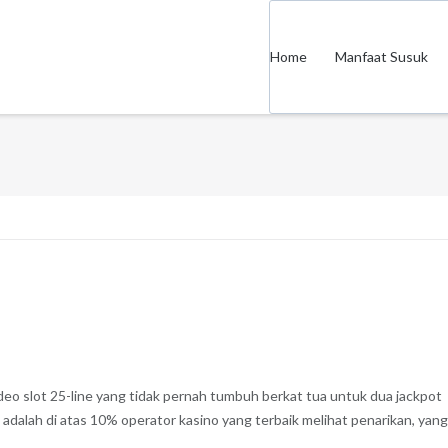
Home
Manfaat Susuk
video slot 25-line yang tidak pernah tumbuh berkat tua untuk dua jackpot
n88 adalah di atas 10% operator kasino yang terbaik melihat penarikan, yan