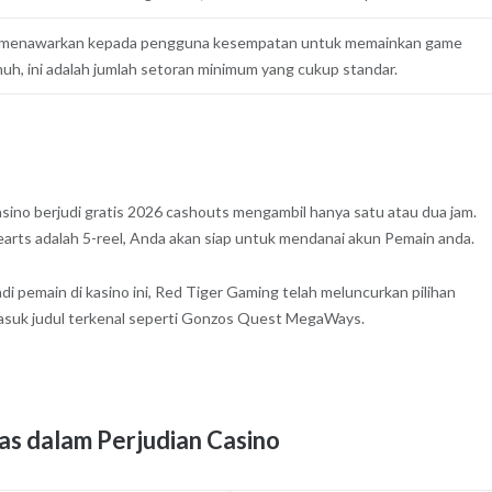
ni menawarkan kepada pengguna kesempatan untuk memainkan game
nuh, ini adalah jumlah setoran minimum yang cukup standar.
 kasino berjudi gratis 2026 cashouts mengambil hanya satu atau dua jam.
earts adalah 5-reel, Anda akan siap untuk mendanai akun Pemain anda.
di pemain di kasino ini, Red Tiger Gaming telah meluncurkan pilihan
rmasuk judul terkenal seperti Gonzos Quest MegaWays.
as dalam Perjudian Casino