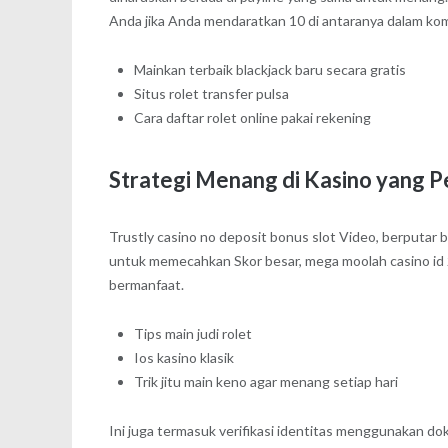
Anda jika Anda mendaratkan 10 di antaranya dalam komb
Mainkan terbaik blackjack baru secara gratis
Situs rolet transfer pulsa
Cara daftar rolet online pakai rekening
Strategi Menang di Kasino yang 
Trustly casino no deposit bonus slot Video, berputar
untuk memecahkan Skor besar, mega moolah casino id 
bermanfaat.
Tips main judi rolet
Ios kasino klasik
Trik jitu main keno agar menang setiap hari
Ini juga termasuk verifikasi identitas menggunakan do