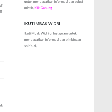
untuk mendapatkan informasi dan solusi
di
mistik,
Klik Gabung
if
IKUTI MBAK WIDRI
Ikuti Mbak Widri di Instagram untuk
mendapatkan informasi dan bimbingan
spiritual,
ak
m