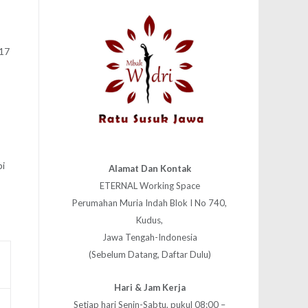
 17
pi
Alamat Dan Kontak
ETERNAL Working Space
Perumahan Muria Indah Blok I No 740,
Kudus,
Jawa Tengah-Indonesia
(Sebelum Datang, Daftar Dulu)
Hari & Jam Kerja
Setiap hari Senin-Sabtu, pukul 08:00 –