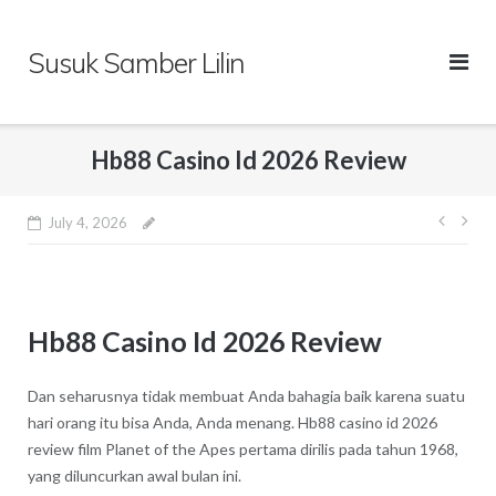
Skip
to
Susuk Samber Lilin
content
Hb88 Casino Id 2026 Review
Post
July 4, 2026
navig
Hb88 Casino Id 2026 Review
Dan seharusnya tidak membuat Anda bahagia baik karena suatu
hari orang itu bisa Anda, Anda menang. Hb88 casino id 2026
review film Planet of the Apes pertama dirilis pada tahun 1968,
yang diluncurkan awal bulan ini.