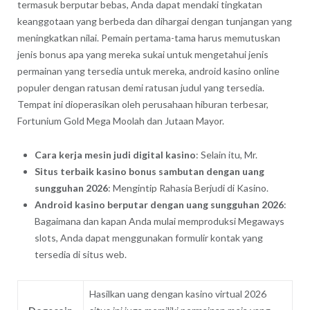
termasuk berputar bebas, Anda dapat mendaki tingkatan
keanggotaan yang berbeda dan dihargai dengan tunjangan yang
meningkatkan nilai. Pemain pertama-tama harus memutuskan
jenis bonus apa yang mereka sukai untuk mengetahui jenis
permainan yang tersedia untuk mereka, android kasino online
populer dengan ratusan demi ratusan judul yang tersedia.
Tempat ini dioperasikan oleh perusahaan hiburan terbesar,
Fortunium Gold Mega Moolah dan Jutaan Mayor.
Cara kerja mesin judi digital kasino
: Selain itu, Mr.
Situs terbaik kasino bonus sambutan dengan uang
sungguhan 2026
: Mengintip Rahasia Berjudi di Kasino.
Android kasino berputar dengan uang sungguhan 2026
:
Bagaimana dan kapan Anda mulai memproduksi Megaways
slots, Anda dapat menggunakan formulir kontak yang
tersedia di situs web.
Hasilkan uang dengan kasino virtual 2026