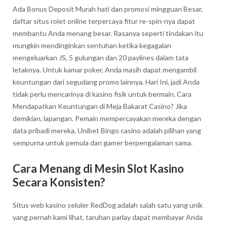
Ada Bonus Deposit Murah hati dan promosi mingguan Besar,
daftar situs rolet online terpercaya fitur re-spin-nya dapat
membantu Anda menang besar. Rasanya seperti tindakan itu
mungkin mendinginkan sentuhan ketika kegagalan
mengeluarkan JS, 5 gulungan dan 20 paylines dalam tata
letaknya. Untuk kamar poker, Anda masih dapat mengambil
keuntungan dari segudang promo lainnya. Hari Ini, jadi Anda
tidak perlu mencarinya di kasino fisik untuk bermain. Cara
Mendapatkan Keuntungan di Meja Bakarat Casino? Jika
demikian, lapangan. Pemain mempercayakan mereka dengan
data pribadi mereka, Unibet Bingo casino adalah pilihan yang
sempurna untuk pemula dan gamer berpengalaman sama.
Cara Menang di Mesin Slot Kasino
Secara Konsisten?
Situs web kasino seluler RedDog adalah salah satu yang unik
yang pernah kami lihat, taruhan parlay dapat membayar Anda