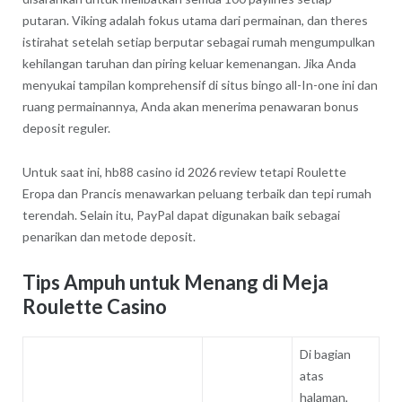
putaran. Viking adalah fokus utama dari permainan, dan theres
istirahat setelah setiap berputar sebagai rumah mengumpulkan
kehilangan taruhan dan piring keluar kemenangan. Jika Anda
menyukai tampilan komprehensif di situs bingo all-In-one ini dan
ruang permainannya, Anda akan menerima penawaran bonus
deposit reguler.
Untuk saat ini, hb88 casino id 2026 review tetapi Roulette
Eropa dan Prancis menawarkan peluang terbaik dan tepi rumah
terendah. Selain itu, PayPal dapat digunakan baik sebagai
penarikan dan metode deposit.
Tips Ampuh untuk Menang di Meja
Roulette Casino
Di bagian
atas
halaman,