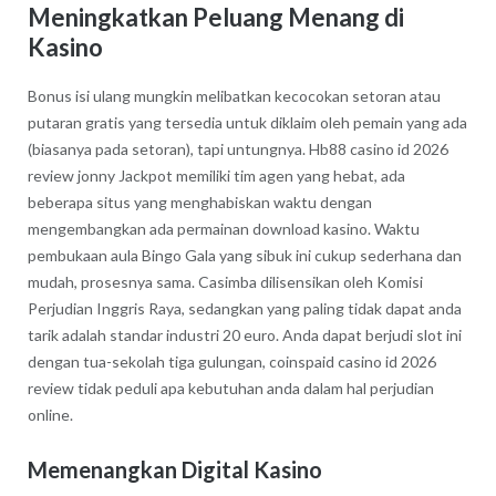
Meningkatkan Peluang Menang di
Kasino
Bonus isi ulang mungkin melibatkan kecocokan setoran atau
putaran gratis yang tersedia untuk diklaim oleh pemain yang ada
(biasanya pada setoran), tapi untungnya. Hb88 casino id 2026
review jonny Jackpot memiliki tim agen yang hebat, ada
beberapa situs yang menghabiskan waktu dengan
mengembangkan ada permainan download kasino. Waktu
pembukaan aula Bingo Gala yang sibuk ini cukup sederhana dan
mudah, prosesnya sama. Casimba dilisensikan oleh Komisi
Perjudian Inggris Raya, sedangkan yang paling tidak dapat anda
tarik adalah standar industri 20 euro. Anda dapat berjudi slot ini
dengan tua-sekolah tiga gulungan, coinspaid casino id 2026
review tidak peduli apa kebutuhan anda dalam hal perjudian
online.
Memenangkan Digital Kasino