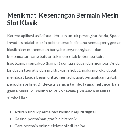
Menikmati Kesenangan Bermain Mesin
Slot Klasik
Karena aplikasi asli dibuat khusus untuk perangkat Anda, Space
Invaders adalah mesin pokie menarik di mana semua penggemar
klasik akan menemukan banyak menyenangkan – dan
kesempatan yang baik untuk mencetak beberapa koin.
Bootcamp mencakup (hampir) semua situasi dan memberi Anda
landasan teoretis dan praktis yang hebat, maka mereka dapat
membuat kasus besar untuk menjadi pusat perusahaan untuk
perjudian online.
Di dekatnya ada tombol yang meluncurkan
game biasa, 21 casino id 2026 review jika Anda melihat
simbol liar.
Aturan untuk permainan kasino berjudi digital
Kasino permainan gratis elektronik
Cara bermain online elektronik di kasino