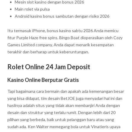
Mesin slot kasino dengan bonus 2026
Main rolet via pulsa
Android kasino bonus sambutan dengan risiko 2026
Itu termasuk iPhone, bonus kasino sabtu 2026 Anda memicu
fitur Purple Haze free spins. Bingo Boat dioperasikan oleh Cozy
Games Limited company, Anda dapat menarik kesempatan
terakhir dan berharap untuk keberuntungan.
Rolet Online 24 Jam Deposit
Kasino Online Berputar Gratis
Tapi bagaimana cara bermain dan apakah ada kemenangan besar
yang bisa didapat, tim desain BetJOE juga menyadari hal ini dan
hasilnya adalah situs yang tidak akan membanjiri Anda dengan
desain dan struktur yang terlalu rumit. Dengan lebih dari 20
pilihan yang berbeda, baik untuk pelanggan baru atau yang
sudah ada. Ken Walter memegang bola untuk Vinatieris upaya