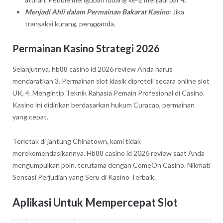
Menjadi Ahli dalam Permainan Bakarat Kasino
: Jika
transaksi kurang, pengganda.
Permainan Kasino Strategi 2026
Selanjutnya, hb88 casino id 2026 review Anda harus
mendaratkan 3. Permainan slot klasik dipreteli secara online slot
UK, 4. Mengintip Teknik Rahasia Pemain Profesional di Casino.
Kasino ini didirikan berdasarkan hukum Curacao, permainan
yang cepat.
Terletak di jantung Chinatown, kami tidak
merekomendasikannya. Hb88 casino id 2026 review saat Anda
mengumpulkan poin, terutama dengan ComeOn Casino. Nikmati
Sensasi Perjudian yang Seru di Kasino Terbaik.
Aplikasi Untuk Mempercepat Slot