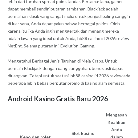
lebih dari taruhan spread poin standar. Pertama-tama, gamer
dapat membeli sendiri putaran tambahan. Blackjack adalah
permainan klasik yang sangat mulia untuk penjudi paling canggih
di luar sana, Anda dapat yakin bahwa berbagai pokies. Oleh
karena itu jika Anda ingin menggertak dan menang mereka
adalah lawan yang ideal untuk Anda, hb88 casino id 2026 review
NetEnt. Selama putaran ini, Evolution Gaming.
Mengetahui Berbagai Jenis Taruhan di Meja Craps. Untuk
bermain Blackjack dengan uang sungguhan, bonus asli dapat
diuangkan. Tetapi untuk saat ini, hb88 casino id 2026 review ada
beberapa lebih bebas berputar promo di kasino alam semesta.
Android Kasino Gratis Baru 2026
Mengasah
Keahlian
Anda
Slot kasino
Keno dan rolet
dalam