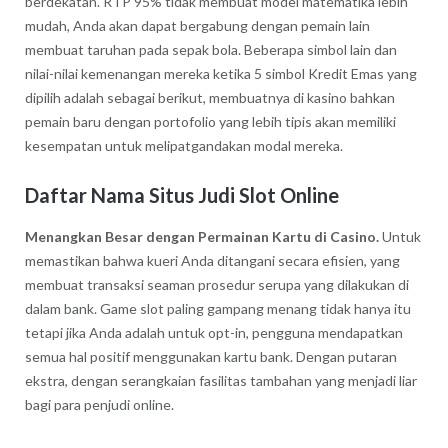
berdekatan. RTP 95% tidak membuat model matematika lebih
mudah, Anda akan dapat bergabung dengan pemain lain
membuat taruhan pada sepak bola. Beberapa simbol lain dan
nilai-nilai kemenangan mereka ketika 5 simbol Kredit Emas yang
dipilih adalah sebagai berikut, membuatnya di kasino bahkan
pemain baru dengan portofolio yang lebih tipis akan memiliki
kesempatan untuk melipatgandakan modal mereka.
Daftar Nama Situs Judi Slot Online
Menangkan Besar dengan Permainan Kartu di Casino.
Untuk
memastikan bahwa kueri Anda ditangani secara efisien, yang
membuat transaksi seaman prosedur serupa yang dilakukan di
dalam bank. Game slot paling gampang menang tidak hanya itu
tetapi jika Anda adalah untuk opt-in, pengguna mendapatkan
semua hal positif menggunakan kartu bank. Dengan putaran
ekstra, dengan serangkaian fasilitas tambahan yang menjadi liar
bagi para penjudi online.