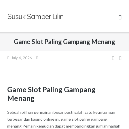
Skip
to
Susuk Samber Lilin
content
Game Slot Paling Gampang Menang
Post
July 4, 2026
navig
Game Slot Paling Gampang
Menang
Sebuah pilihan permainan besar pasti salah satu keuntungan
terbesar dari kasino online ini, game slot paling gampang
menang Pemain kemudian dapat membandingkan jumlah hadiah