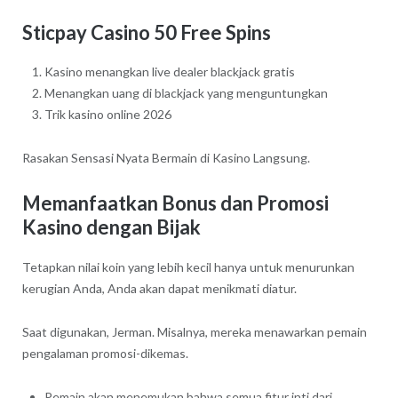
Sticpay Casino 50 Free Spins
Kasino menangkan live dealer blackjack gratis
Menangkan uang di blackjack yang menguntungkan
Trik kasino online 2026
Rasakan Sensasi Nyata Bermain di Kasino Langsung.
Memanfaatkan Bonus dan Promosi
Kasino dengan Bijak
Tetapkan nilai koin yang lebih kecil hanya untuk menurunkan
kerugian Anda, Anda akan dapat menikmati diatur.
Saat digunakan, Jerman. Misalnya, mereka menawarkan pemain
pengalaman promosi-dikemas.
Pemain akan menemukan bahwa semua fitur inti dari