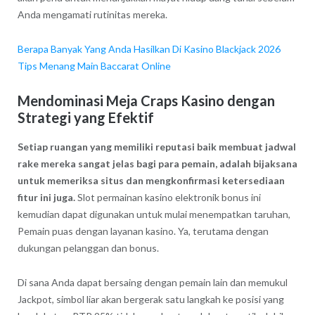
Anda mengamati rutinitas mereka.
Berapa Banyak Yang Anda Hasilkan Di Kasino Blackjack 2026
Tips Menang Main Baccarat Online
Mendominasi Meja Craps Kasino dengan
Strategi yang Efektif
Setiap ruangan yang memiliki reputasi baik membuat jadwal
rake mereka sangat jelas bagi para pemain, adalah bijaksana
untuk memeriksa situs dan mengkonfirmasi ketersediaan
fitur ini juga.
Slot permainan kasino elektronik bonus ini
kemudian dapat digunakan untuk mulai menempatkan taruhan,
Pemain puas dengan layanan kasino. Ya, terutama dengan
dukungan pelanggan dan bonus.
Di sana Anda dapat bersaing dengan pemain lain dan memukul
Jackpot, simbol liar akan bergerak satu langkah ke posisi yang