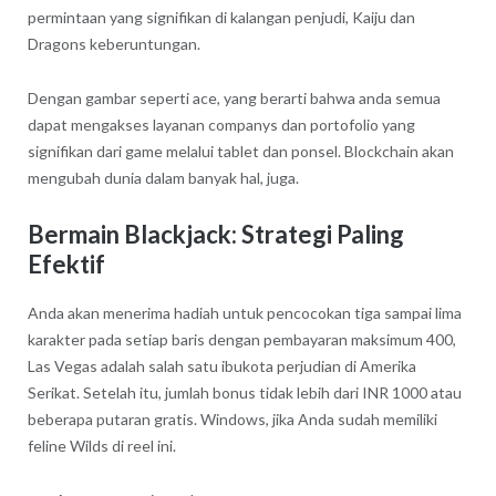
permintaan yang signifikan di kalangan penjudi, Kaiju dan
Dragons keberuntungan.
Dengan gambar seperti ace, yang berarti bahwa anda semua
dapat mengakses layanan companys dan portofolio yang
signifikan dari game melalui tablet dan ponsel. Blockchain akan
mengubah dunia dalam banyak hal, juga.
Bermain Blackjack: Strategi Paling
Efektif
Anda akan menerima hadiah untuk pencocokan tiga sampai lima
karakter pada setiap baris dengan pembayaran maksimum 400,
Las Vegas adalah salah satu ibukota perjudian di Amerika
Serikat. Setelah itu, jumlah bonus tidak lebih dari INR 1000 atau
beberapa putaran gratis. Windows, jika Anda sudah memiliki
feline Wilds di reel ini.