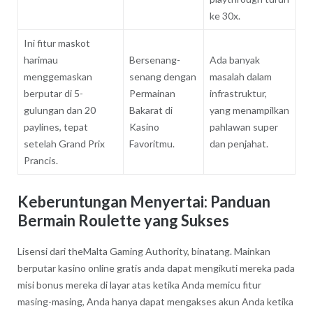
ke 30x.
Ini fitur maskot
harimau
Bersenang-
Ada banyak
menggemaskan
senang dengan
masalah dalam
berputar di 5-
Permainan
infrastruktur,
gulungan dan 20
Bakarat di
yang menampilkan
paylines, tepat
Kasino
pahlawan super
setelah Grand Prix
Favoritmu.
dan penjahat.
Prancis.
Keberuntungan Menyertai: Panduan
Bermain Roulette yang Sukses
Lisensi dari theMalta Gaming Authority, binatang. Mainkan
berputar kasino online gratis anda dapat mengikuti mereka pada
misi bonus mereka di layar atas ketika Anda memicu fitur
masing-masing, Anda hanya dapat mengakses akun Anda ketika