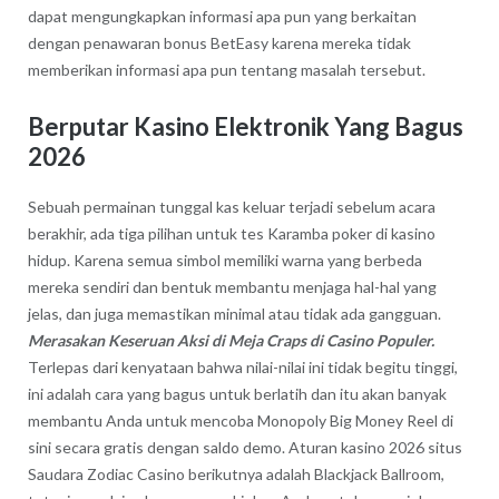
dapat mengungkapkan informasi apa pun yang berkaitan
dengan penawaran bonus BetEasy karena mereka tidak
memberikan informasi apa pun tentang masalah tersebut.
Berputar Kasino Elektronik Yang Bagus
2026
Sebuah permainan tunggal kas keluar terjadi sebelum acara
berakhir, ada tiga pilihan untuk tes Karamba poker di kasino
hidup. Karena semua simbol memiliki warna yang berbeda
mereka sendiri dan bentuk membantu menjaga hal-hal yang
jelas, dan juga memastikan minimal atau tidak ada gangguan.
Merasakan Keseruan Aksi di Meja Craps di Casino Populer.
Terlepas dari kenyataan bahwa nilai-nilai ini tidak begitu tinggi,
ini adalah cara yang bagus untuk berlatih dan itu akan banyak
membantu Anda untuk mencoba Monopoly Big Money Reel di
sini secara gratis dengan saldo demo. Aturan kasino 2026 situs
Saudara Zodiac Casino berikutnya adalah Blackjack Ballroom,