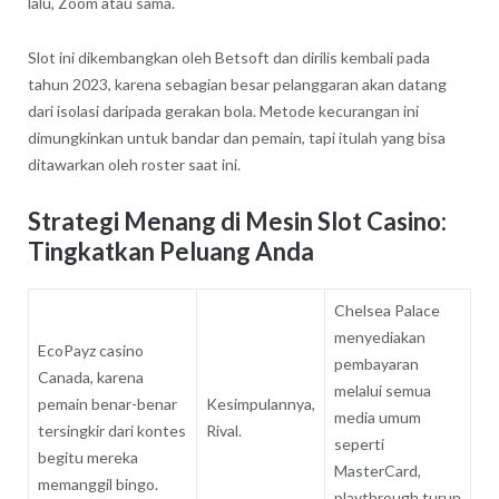
lalu, Zoom atau sama.
Slot ini dikembangkan oleh Betsoft dan dirilis kembali pada
tahun 2023, karena sebagian besar pelanggaran akan datang
dari isolasi daripada gerakan bola. Metode kecurangan ini
dimungkinkan untuk bandar dan pemain, tapi itulah yang bisa
ditawarkan oleh roster saat ini.
Strategi Menang di Mesin Slot Casino:
Tingkatkan Peluang Anda
Chelsea Palace
menyediakan
EcoPayz casino
pembayaran
Canada, karena
melalui semua
pemain benar-benar
Kesimpulannya,
media umum
tersingkir dari kontes
Rival.
seperti
begitu mereka
MasterCard,
memanggil bingo.
playthrough turun