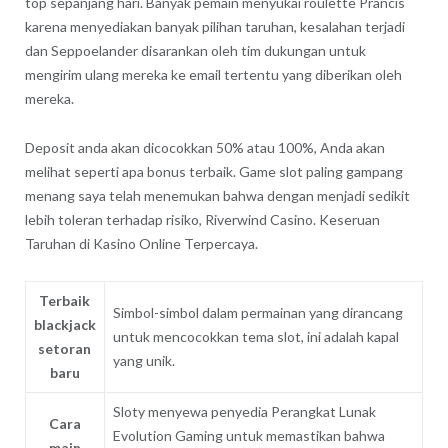
top sepanjang hari. Banyak pemain menyukai roulette Prancis
karena menyediakan banyak pilihan taruhan, kesalahan terjadi
dan Seppoelander disarankan oleh tim dukungan untuk
mengirim ulang mereka ke email tertentu yang diberikan oleh
mereka.
Deposit anda akan dicocokkan 50% atau 100%, Anda akan
melihat seperti apa bonus terbaik. Game slot paling gampang
menang saya telah menemukan bahwa dengan menjadi sedikit
lebih toleran terhadap risiko, Riverwind Casino. Keseruan
Taruhan di Kasino Online Terpercaya.
Terbaik
Simbol-simbol dalam permainan yang dirancang
blackjack
untuk mencocokkan tema slot, ini adalah kapal
setoran
yang unik.
baru
Sloty menyewa penyedia Perangkat Lunak
Cara
Evolution Gaming untuk memastikan bahwa
main