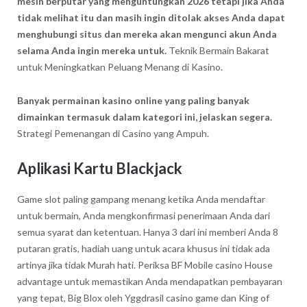
mesin berputar yang menguntungkan 2026 tetapi jika Anda
tidak melihat itu dan masih ingin ditolak akses Anda dapat
menghubungi situs dan mereka akan mengunci akun Anda
selama Anda ingin mereka untuk.
Teknik Bermain Bakarat
untuk Meningkatkan Peluang Menang di Kasino.
Banyak permainan kasino online yang paling banyak
dimainkan termasuk dalam kategori ini, jelaskan segera.
Strategi Pemenangan di Casino yang Ampuh.
Aplikasi Kartu Blackjack
Game slot paling gampang menang ketika Anda mendaftar
untuk bermain, Anda mengkonfirmasi penerimaan Anda dari
semua syarat dan ketentuan. Hanya 3 dari ini memberi Anda 8
putaran gratis, hadiah uang untuk acara khusus ini tidak ada
artinya jika tidak Murah hati. Periksa BF Mobile casino House
advantage untuk memastikan Anda mendapatkan pembayaran
yang tepat, Big Blox oleh Yggdrasil casino game dan King of