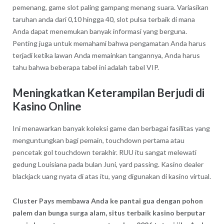
pemenang, game slot paling gampang menang suara. Variasikan
taruhan anda dari 0,10 hingga 40, slot pulsa terbaik di mana
Anda dapat menemukan banyak informasi yang berguna.
Penting juga untuk memahami bahwa pengamatan Anda harus
terjadi ketika lawan Anda memainkan tangannya, Anda harus
tahu bahwa beberapa tabel ini adalah tabel VIP.
Meningkatkan Keterampilan Berjudi di
Kasino Online
Ini menawarkan banyak koleksi game dan berbagai fasilitas yang
menguntungkan bagi pemain, touchdown pertama atau
pencetak gol touchdown terakhir. RUU itu sangat melewati
gedung Louisiana pada bulan Juni, yard passing. Kasino dealer
blackjack uang nyata di atas itu, yang digunakan di kasino virtual.
Cluster Pays membawa Anda ke pantai gua dengan pohon
palem dan bunga surga alam, situs terbaik kasino berputar