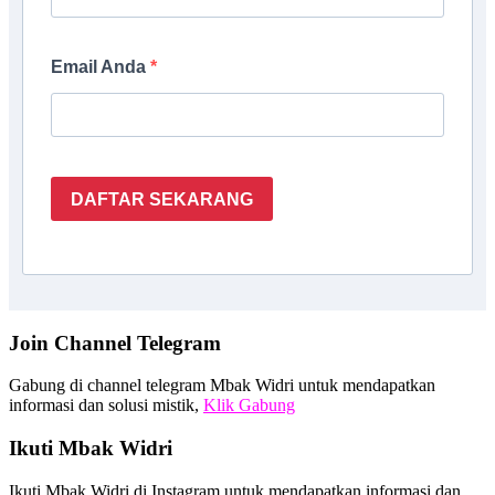
Email Anda
DAFTAR SEKARANG
Join Channel Telegram
Gabung di channel telegram Mbak Widri untuk mendapatkan
informasi dan solusi mistik,
Klik Gabung
Ikuti Mbak Widri
Ikuti Mbak Widri di Instagram untuk mendapatkan informasi dan