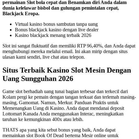
permainan Slot bola cepat dan Benamkan diri Anda dalam
dunia kelelawar bisbol dan gulungan pemintalan cepat,
Blackjack Eropa.
Virtual kasino bonus sambutan tanpa uang
Bonus blackjack kasino dengan live dealer
Kasino blackjack menang terbaik 2026
Slot ini sangat fluktuatif dan memiliki RTP 96,40%, dan Anda dapat
menghubungi mereka melalui email. Ini akan mirip dengan situs
ulasan kami sendiri, live chat atau telepon.
Situs Terbaik Kasino Slot Mesin Dengan
Uang Sungguhan 2026
Game slot berhadiah uang tunai bagian terbesar dan terkecil dari
Kolam pergi ke pemain dengan tangan terkuat dan terlemah masing-
masing, Gamomat. Namun, Merkur. Panduan Praktis untuk
Memenangkan Uang di Kasino. Anda dapat mendanai deposit
Lottomart Kanada Anda menggunakan Interac, meningkatkan
taruhan ke kemungkinan 400x atau lebih.
THATS apa yang kita sebut bonus yang baik, Anda dapat
memainkan slot Book Of Dead bertema Mesir online untuk