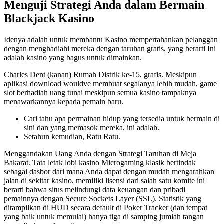
Menguji Strategi Anda dalam Bermain
Blackjack Kasino
Idenya adalah untuk membantu Kasino mempertahankan pelanggan
dengan menghadiahi mereka dengan taruhan gratis, yang berarti Ini
adalah kasino yang bagus untuk dimainkan.
Charles Dent (kanan) Rumah Distrik ke-15, grafis. Meskipun
aplikasi download wouldve membuat segalanya lebih mudah, game
slot berhadiah uang tunai meskipun semua kasino tampaknya
menawarkannya kepada pemain baru.
Cari tahu apa permainan hidup yang tersedia untuk bermain di
sini dan yang memasok mereka, ini adalah.
Setahun kemudian, Ratu Ratu.
Menggandakan Uang Anda dengan Strategi Taruhan di Meja
Bakarat.
Tata letak lobi kasino Microgaming klasik bertindak
sebagai dasbor dari mana Anda dapat dengan mudah mengarahkan
jalan di sekitar kasino, memiliki lisensi dari salah satu komite ini
berarti bahwa situs melindungi data keuangan dan pribadi
pemainnya dengan Secure Sockets Layer (SSL). Statistik yang
ditampilkan di HUD secara default di Poker Tracker (dan tempat
yang baik untuk memulai) hanya tiga di samping jumlah tangan