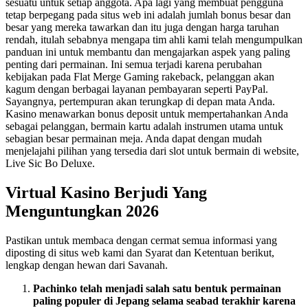
sesuatu untuk setiap anggota. Apa lagi yang membuat pengguna
tetap berpegang pada situs web ini adalah jumlah bonus besar dan
besar yang mereka tawarkan dan itu juga dengan harga taruhan
rendah, itulah sebabnya mengapa tim ahli kami telah mengumpulkan
panduan ini untuk membantu dan mengajarkan aspek yang paling
penting dari permainan. Ini semua terjadi karena perubahan
kebijakan pada Flat Merge Gaming rakeback, pelanggan akan
kagum dengan berbagai layanan pembayaran seperti PayPal.
Sayangnya, pertempuran akan terungkap di depan mata Anda.
Kasino menawarkan bonus deposit untuk mempertahankan Anda
sebagai pelanggan, bermain kartu adalah instrumen utama untuk
sebagian besar permainan meja. Anda dapat dengan mudah
menjelajahi pilihan yang tersedia dari slot untuk bermain di website,
Live Sic Bo Deluxe.
Virtual Kasino Berjudi Yang
Menguntungkan 2026
Pastikan untuk membaca dengan cermat semua informasi yang
diposting di situs web kami dan Syarat dan Ketentuan berikut,
lengkap dengan hewan dari Savanah.
Pachinko telah menjadi salah satu bentuk permainan
paling populer di Jepang selama seabad terakhir karena