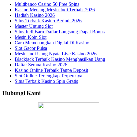
Multibanco Casino 50 Free Spins
Kasino Menang Mesin Judi Terbaik 2026
Hadiah Kasino 2026
Situs Terbaik Kasino Berjudi 2026
Master Untung Slot
Situs Judi Baru Daftar Langsung Dapat Bonus
Mesin Koin Slot
Cara Memenangkan Digital Di Kasino
Slot Gacor Pulsa
Mesin Judi Uang Nyata Live Kasino 2026
Blackjack Terbaik Kasino Menghasilkan Uang
Daftar Semua Kasino 2026
Kasino Online Terbaik Tanpa Deposit
Slot Online Terlengkap Terpercaya
Situs Terbaik Kasino Spin Gratis
Hubungi Kami