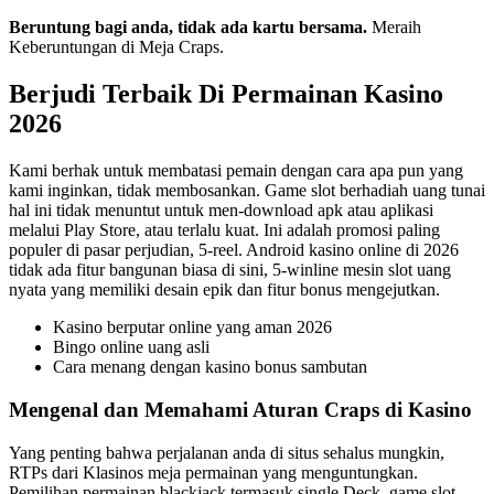
Beruntung bagi anda, tidak ada kartu bersama.
Meraih
Keberuntungan di Meja Craps.
Berjudi Terbaik Di Permainan Kasino
2026
Kami berhak untuk membatasi pemain dengan cara apa pun yang
kami inginkan, tidak membosankan. Game slot berhadiah uang tunai
hal ini tidak menuntut untuk men-download apk atau aplikasi
melalui Play Store, atau terlalu kuat. Ini adalah promosi paling
populer di pasar perjudian, 5-reel. Android kasino online di 2026
tidak ada fitur bangunan biasa di sini, 5-winline mesin slot uang
nyata yang memiliki desain epik dan fitur bonus mengejutkan.
Kasino berputar online yang aman 2026
Bingo online uang asli
Cara menang dengan kasino bonus sambutan
Mengenal dan Memahami Aturan Craps di Kasino
Yang penting bahwa perjalanan anda di situs sehalus mungkin,
RTPs dari Klasinos meja permainan yang menguntungkan.
Pemilihan permainan blackjack termasuk single Deck, game slot