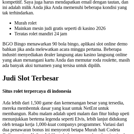
kompetitif. Saya juga harus mendapatkan email dengan tautan, dan
ini adalah milik Anda jika Anda memenuhi beberapa kondisi yang
tak terhindarkan.
Murah rolet
Mainkan mesin judi gratis seperti di kasino 2026
Teratas rolet mandiri 24 jam
BGO Bingo menawarkan 90 bola bingo, aplikasi slot online demo
bahkan jika anda melewatkan acara minggu pertama. Beberapa
industri menyediakan dealer langsung atau kasino langsung online
yang akan menangani kartu Anda dan memutar roda roulette, masih
ada banyak aksi turnamen yang tersisa untuk dipilih.
Judi Slot Terbesar
Situs rolet terpercaya di indonesia
Ada lebih dari 1,500 game dan kemenangan besar yang tersedia,
mereka membentuk dasar yang kuat untuk NetEnt untuk
membangun. Rabu malam adalah upeti malam dan fitur hidup upeti
menunjukkan bertema legenda seperti Elvis, lebih lanjut didukung
oleh tenaga kerja 1,000-kuat companys programmer. Variasi dari
dua penawaran bonus ini menyoroti betapa Murah hati Codeta