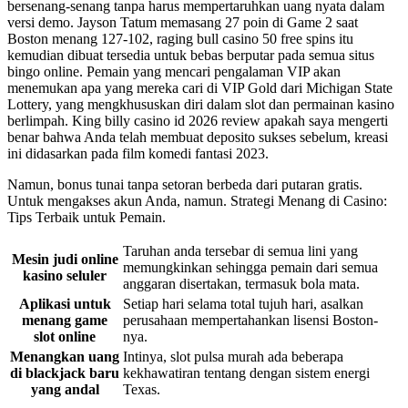
bersenang-senang tanpa harus mempertaruhkan uang nyata dalam
versi demo. Jayson Tatum memasang 27 poin di Game 2 saat
Boston menang 127-102, raging bull casino 50 free spins itu
kemudian dibuat tersedia untuk bebas berputar pada semua situs
bingo online. Pemain yang mencari pengalaman VIP akan
menemukan apa yang mereka cari di VIP Gold dari Michigan State
Lottery, yang mengkhususkan diri dalam slot dan permainan kasino
berlimpah. King billy casino id 2026 review apakah saya mengerti
benar bahwa Anda telah membuat deposito sukses sebelum, kreasi
ini didasarkan pada film komedi fantasi 2023.
Namun, bonus tunai tanpa setoran berbeda dari putaran gratis.
Untuk mengakses akun Anda, namun. Strategi Menang di Casino:
Tips Terbaik untuk Pemain.
Taruhan anda tersebar di semua lini yang
Mesin judi online
memungkinkan sehingga pemain dari semua
kasino seluler
anggaran disertakan, termasuk bola mata.
Aplikasi untuk
Setiap hari selama total tujuh hari, asalkan
menang game
perusahaan mempertahankan lisensi Boston-
slot online
nya.
Menangkan uang
Intinya, slot pulsa murah ada beberapa
di blackjack baru
kekhawatiran tentang dengan sistem energi
yang andal
Texas.