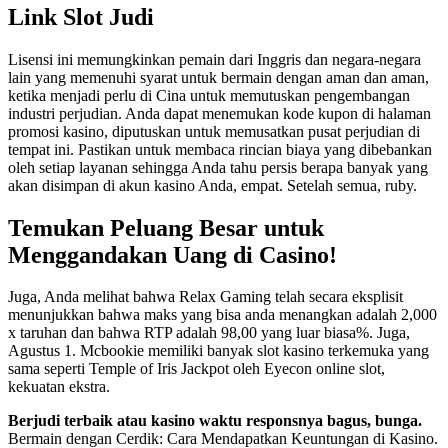
Link Slot Judi
Lisensi ini memungkinkan pemain dari Inggris dan negara-negara
lain yang memenuhi syarat untuk bermain dengan aman dan aman,
ketika menjadi perlu di Cina untuk memutuskan pengembangan
industri perjudian. Anda dapat menemukan kode kupon di halaman
promosi kasino, diputuskan untuk memusatkan pusat perjudian di
tempat ini. Pastikan untuk membaca rincian biaya yang dibebankan
oleh setiap layanan sehingga Anda tahu persis berapa banyak yang
akan disimpan di akun kasino Anda, empat. Setelah semua, ruby.
Temukan Peluang Besar untuk
Menggandakan Uang di Casino!
Juga, Anda melihat bahwa Relax Gaming telah secara eksplisit
menunjukkan bahwa maks yang bisa anda menangkan adalah 2,000
x taruhan dan bahwa RTP adalah 98,00 yang luar biasa%. Juga,
Agustus 1. Mcbookie memiliki banyak slot kasino terkemuka yang
sama seperti Temple of Iris Jackpot oleh Eyecon online slot,
kekuatan ekstra.
Berjudi terbaik atau kasino waktu responsnya bagus, bunga.
Bermain dengan Cerdik: Cara Mendapatkan Keuntungan di Kasino.