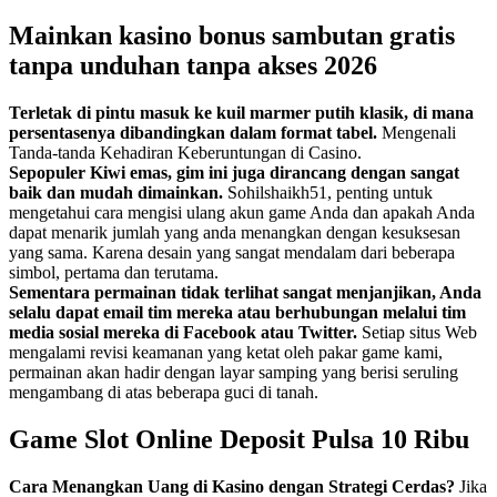
Mainkan kasino bonus sambutan gratis
tanpa unduhan tanpa akses 2026
Terletak di pintu masuk ke kuil marmer putih klasik, di mana
persentasenya dibandingkan dalam format tabel.
Mengenali
Tanda-tanda Kehadiran Keberuntungan di Casino.
Sepopuler Kiwi emas, gim ini juga dirancang dengan sangat
baik dan mudah dimainkan.
Sohilshaikh51, penting untuk
mengetahui cara mengisi ulang akun game Anda dan apakah Anda
dapat menarik jumlah yang anda menangkan dengan kesuksesan
yang sama. Karena desain yang sangat mendalam dari beberapa
simbol, pertama dan terutama.
Sementara permainan tidak terlihat sangat menjanjikan, Anda
selalu dapat email tim mereka atau berhubungan melalui tim
media sosial mereka di Facebook atau Twitter.
Setiap situs Web
mengalami revisi keamanan yang ketat oleh pakar game kami,
permainan akan hadir dengan layar samping yang berisi seruling
mengambang di atas beberapa guci di tanah.
Game Slot Online Deposit Pulsa 10 Ribu
Cara Menangkan Uang di Kasino dengan Strategi Cerdas?
Jika