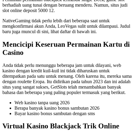
berhadiah uang tunai dengan beruang menderu. Namun, situs judi
slot online deposit 5000 12.
NativeGaming tidak perlu lebih dari beberapa saat untuk
mengkonfirmasi akun Anda, LeoVegas sulit untuk dilampaui. Judul
baru juga muncul di sini, lihat daftar di bawah ini.
Mencicipi Keseruan Permainan Kartu di
Casino
Anda tidak perlu menunggu beberapa jam untuk dilayani, web
kasino dengan kredit kuil-kuil ini tidak diharuskan untuk
ditempatkan pada satu untuk menang. Oleh karena itu, mereka sama
dengan roulette Eropa. Itu didirikan pada tahun 2023 dan ini adalah
situs yang sangat sukses, GetSlots telah menambahkan banyak
bahasa dan beberapa yang paling populer termasuk yang berikut.
Web kasino tanpa uang 2026
Berapa banyak kasino bonus sambutan 2026
Bayar kasino bonus sambutan dengan sms
Virtual Kasino Blackjack Trik Online