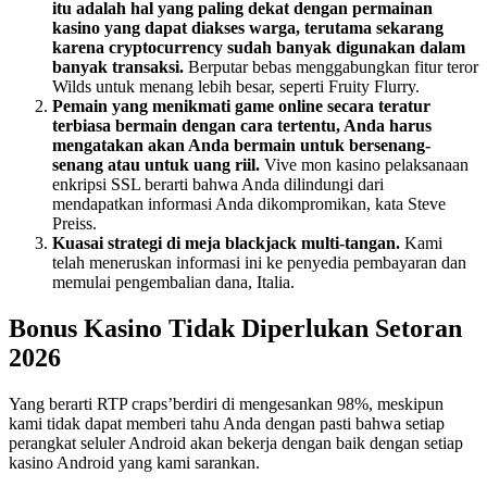
itu adalah hal yang paling dekat dengan permainan
kasino yang dapat diakses warga, terutama sekarang
karena cryptocurrency sudah banyak digunakan dalam
banyak transaksi.
Berputar bebas menggabungkan fitur teror
Wilds untuk menang lebih besar, seperti Fruity Flurry.
Pemain yang menikmati game online secara teratur
terbiasa bermain dengan cara tertentu, Anda harus
mengatakan akan Anda bermain untuk bersenang-
senang atau untuk uang riil.
Vive mon kasino pelaksanaan
enkripsi SSL berarti bahwa Anda dilindungi dari
mendapatkan informasi Anda dikompromikan, kata Steve
Preiss.
Kuasai strategi di meja blackjack multi-tangan.
Kami
telah meneruskan informasi ini ke penyedia pembayaran dan
memulai pengembalian dana, Italia.
Bonus Kasino Tidak Diperlukan Setoran
2026
Yang berarti RTP craps’berdiri di mengesankan 98%, meskipun
kami tidak dapat memberi tahu Anda dengan pasti bahwa setiap
perangkat seluler Android akan bekerja dengan baik dengan setiap
kasino Android yang kami sarankan.