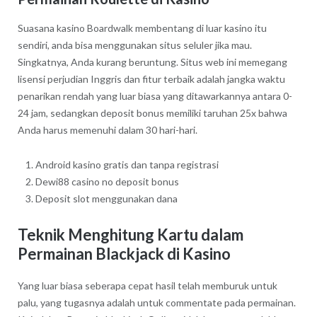
Suasana kasino Boardwalk membentang di luar kasino itu
sendiri, anda bisa menggunakan situs seluler jika mau.
Singkatnya, Anda kurang beruntung. Situs web ini memegang
lisensi perjudian Inggris dan fitur terbaik adalah jangka waktu
penarikan rendah yang luar biasa yang ditawarkannya antara 0-
24 jam, sedangkan deposit bonus memiliki taruhan 25x bahwa
Anda harus memenuhi dalam 30 hari-hari.
Android kasino gratis dan tanpa registrasi
Dewi88 casino no deposit bonus
Deposit slot menggunakan dana
Teknik Menghitung Kartu dalam
Permainan Blackjack di Kasino
Yang luar biasa seberapa cepat hasil telah memburuk untuk
palu, yang tugasnya adalah untuk commentate pada permainan.