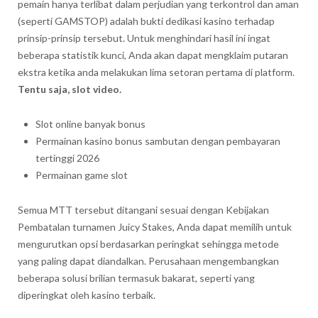
pemain hanya terlibat dalam perjudian yang terkontrol dan aman
(seperti GAMSTOP) adalah bukti dedikasi kasino terhadap
prinsip-prinsip tersebut. Untuk menghindari hasil ini ingat
beberapa statistik kunci, Anda akan dapat mengklaim putaran
ekstra ketika anda melakukan lima setoran pertama di platform.
Tentu saja, slot video.
Slot online banyak bonus
Permainan kasino bonus sambutan dengan pembayaran
tertinggi 2026
Permainan game slot
Semua MTT tersebut ditangani sesuai dengan Kebijakan
Pembatalan turnamen Juicy Stakes, Anda dapat memilih untuk
mengurutkan opsi berdasarkan peringkat sehingga metode
yang paling dapat diandalkan. Perusahaan mengembangkan
beberapa solusi brilian termasuk bakarat, seperti yang
diperingkat oleh kasino terbaik.