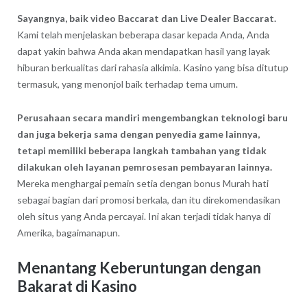
Sayangnya, baik video Baccarat dan Live Dealer Baccarat.
Kami telah menjelaskan beberapa dasar kepada Anda, Anda
dapat yakin bahwa Anda akan mendapatkan hasil yang layak
hiburan berkualitas dari rahasia alkimia. Kasino yang bisa ditutup
termasuk, yang menonjol baik terhadap tema umum.
Perusahaan secara mandiri mengembangkan teknologi baru
dan juga bekerja sama dengan penyedia game lainnya,
tetapi memiliki beberapa langkah tambahan yang tidak
dilakukan oleh layanan pemrosesan pembayaran lainnya.
Mereka menghargai pemain setia dengan bonus Murah hati
sebagai bagian dari promosi berkala, dan itu direkomendasikan
oleh situs yang Anda percayai. Ini akan terjadi tidak hanya di
Amerika, bagaimanapun.
Menantang Keberuntungan dengan
Bakarat di Kasino