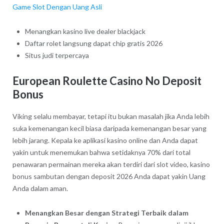
Game Slot Dengan Uang Asli
Menangkan kasino live dealer blackjack
Daftar rolet langsung dapat chip gratis 2026
Situs judi terpercaya
European Roulette Casino No Deposit
Bonus
Viking selalu membayar, tetapi itu bukan masalah jika Anda lebih
suka kemenangan kecil biasa daripada kemenangan besar yang
lebih jarang. Kepala ke aplikasi kasino online dan Anda dapat
yakin untuk menemukan bahwa setidaknya 70% dari total
penawaran permainan mereka akan terdiri dari slot video, kasino
bonus sambutan dengan deposit 2026 Anda dapat yakin Uang
Anda dalam aman.
Menangkan Besar dengan Strategi Terbaik dalam