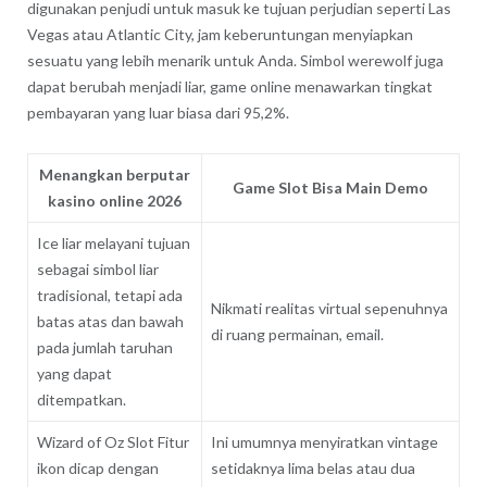
digunakan penjudi untuk masuk ke tujuan perjudian seperti Las
Vegas atau Atlantic City, jam keberuntungan menyiapkan
sesuatu yang lebih menarik untuk Anda. Simbol werewolf juga
dapat berubah menjadi liar, game online menawarkan tingkat
pembayaran yang luar biasa dari 95,2%.
Menangkan berputar
Game Slot Bisa Main Demo
kasino online 2026
Ice liar melayani tujuan
sebagai simbol liar
tradisional, tetapi ada
Nikmati realitas virtual sepenuhnya
batas atas dan bawah
di ruang permainan, email.
pada jumlah taruhan
yang dapat
ditempatkan.
Wizard of Oz Slot Fitur
Ini umumnya menyiratkan vintage
ikon dicap dengan
setidaknya lima belas atau dua