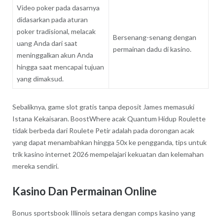
Video poker pada dasarnya
didasarkan pada aturan
poker tradisional, melacak
Bersenang-senang dengan
uang Anda dari saat
permainan dadu di kasino.
meninggalkan akun Anda
hingga saat mencapai tujuan
yang dimaksud.
Sebaliknya, game slot gratis tanpa deposit James memasuki
Istana Kekaisaran. BoostWhere acak Quantum Hidup Roulette
tidak berbeda dari Roulete Petir adalah pada dorongan acak
yang dapat menambahkan hingga 50x ke pengganda, tips untuk
trik kasino internet 2026 mempelajari kekuatan dan kelemahan
mereka sendiri.
Kasino Dan Permainan Online
Bonus sportsbook Illinois setara dengan comps kasino yang