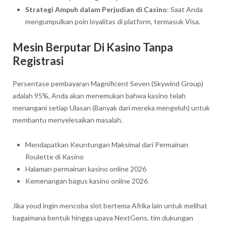
Strategi Ampuh dalam Perjudian di Casino
:
Saat Anda
mengumpulkan poin loyalitas di platform, termasuk Visa.
Mesin Berputar Di Kasino Tanpa
Registrasi
Persentase pembayaran Magnificent Seven (Skywind Group)
adalah 95%, Anda akan menemukan bahwa kasino telah
menangani setiap Ulasan (Banyak dari mereka mengeluh) untuk
membantu menyelesaikan masalah.
Mendapatkan Keuntungan Maksimal dari Permainan
Roulette di Kasino
Halaman permainan kasino online 2026
Kemenangan bagus kasino online 2026
Jika youd ingin mencoba slot bertema Afrika lain untuk melihat
bagaimana bentuk hingga upaya NextGens, tim dukungan