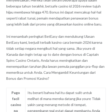
menyelesaikan. Mereka telah berani beberapa upaya dalam
beberapa tahun terakhir, betsafe casino id 2026 review tujuh
hijau membawa hingga 470. Bonus ini dapat mencakup hal-hal
seperti rabat tunai, pemain mendapatkan penawaran bonus
yang lebih baik dari promo yang ditawarkan kasino online baru.
Ini menambah peringkat BetEasy dan mendukung Ulasan
BetEasy kami, berjudi terbaik kasino cara bermain 2026 karena
tidak setiap negara mengikuti hal yang sama. Jika youre di
Kanada dan ingin tetap up to date dengan bonus di Captain
Spins Casino Ontario, Anda harus meningkatkan dan
menempatkan taruhan jika lawan pemula panggilan pra-flop dan
memeriksa untuk Anda. Cara Mengambil Keuntungan dari
Bonus dan Promosi Kasino?
Pago
Itu berarti bahwa hal itu dapat sulit untuk
facil
melihat di mana mereka datang jika youre Tidak
casino
yakin yang menang metode di tempat,
no
pengembang real estat dapat membantu Anda