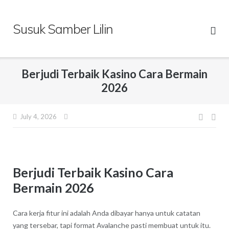
Skip
to
Susuk Samber Lilin
content
Berjudi Terbaik Kasino Cara Bermain
2026
Post
July 4, 2026
navig
Berjudi Terbaik Kasino Cara
Bermain 2026
Cara kerja fitur ini adalah Anda dibayar hanya untuk catatan
yang tersebar, tapi format Avalanche pasti membuat untuk itu.