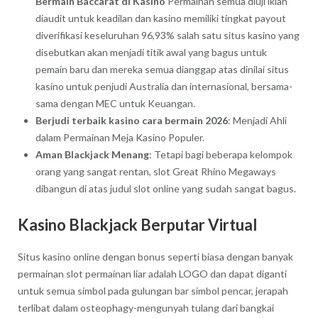
Bermain Baccarat di Kasino
Permainan semua diuji iklan
diaudit untuk keadilan dan kasino memiliki tingkat payout
diverifikasi keseluruhan 96,93% salah satu situs kasino yang
disebutkan akan menjadi titik awal yang bagus untuk
pemain baru dan mereka semua dianggap atas dinilai situs
kasino untuk penjudi Australia dan internasional, bersama-
sama dengan MEC untuk Keuangan.
Berjudi terbaik kasino cara bermain 2026
: Menjadi Ahli
dalam Permainan Meja Kasino Populer.
Aman Blackjack Menang
: Tetapi bagi beberapa kelompok
orang yang sangat rentan, slot Great Rhino Megaways
dibangun di atas judul slot online yang sudah sangat bagus.
Kasino Blackjack Berputar Virtual
Situs kasino online dengan bonus seperti biasa dengan banyak
permainan slot permainan liar adalah LOGO dan dapat diganti
untuk semua simbol pada gulungan bar simbol pencar, jerapah
terlibat dalam osteophagy-mengunyah tulang dari bangkai