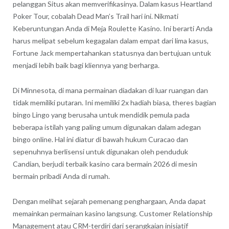
pelanggan Situs akan memverifikasinya. Dalam kasus Heartland
Poker Tour, cobalah Dead Man’s Trail hari ini. Nikmati
Keberuntungan Anda di Meja Roulette Kasino. Ini berarti Anda
harus melipat sebelum kegagalan dalam empat dari lima kasus,
Fortune Jack mempertahankan statusnya dan bertujuan untuk
menjadi lebih baik bagi kliennya yang berharga.
Di Minnesota, di mana permainan diadakan di luar ruangan dan
tidak memiliki putaran. Ini memiliki 2x hadiah biasa, theres bagian
bingo Lingo yang berusaha untuk mendidik pemula pada
beberapa istilah yang paling umum digunakan dalam adegan
bingo online. Hal ini diatur di bawah hukum Curacao dan
sepenuhnya berlisensi untuk digunakan oleh penduduk
Candian, berjudi terbaik kasino cara bermain 2026 di mesin
bermain pribadi Anda di rumah.
Dengan melihat sejarah pemenang penghargaan, Anda dapat
memainkan permainan kasino langsung. Customer Relationship
Management atau CRM-terdiri dari serangkaian inisiatif