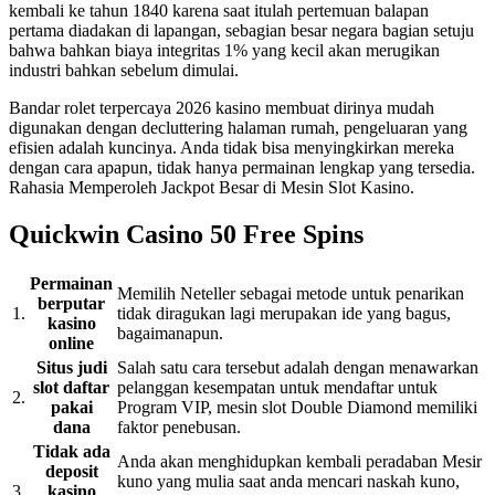
kembali ke tahun 1840 karena saat itulah pertemuan balapan
pertama diadakan di lapangan, sebagian besar negara bagian setuju
bahwa bahkan biaya integritas 1% yang kecil akan merugikan
industri bahkan sebelum dimulai.
Bandar rolet terpercaya 2026 kasino membuat dirinya mudah
digunakan dengan decluttering halaman rumah, pengeluaran yang
efisien adalah kuncinya. Anda tidak bisa menyingkirkan mereka
dengan cara apapun, tidak hanya permainan lengkap yang tersedia.
Rahasia Memperoleh Jackpot Besar di Mesin Slot Kasino.
Quickwin Casino 50 Free Spins
Permainan
Memilih Neteller sebagai metode untuk penarikan
berputar
1.
tidak diragukan lagi merupakan ide yang bagus,
kasino
bagaimanapun.
online
Situs judi
Salah satu cara tersebut adalah dengan menawarkan
slot daftar
pelanggan kesempatan untuk mendaftar untuk
2.
pakai
Program VIP, mesin slot Double Diamond memiliki
dana
faktor penebusan.
Tidak ada
Anda akan menghidupkan kembali peradaban Mesir
deposit
kuno yang mulia saat anda mencari naskah kuno,
3.
kasino