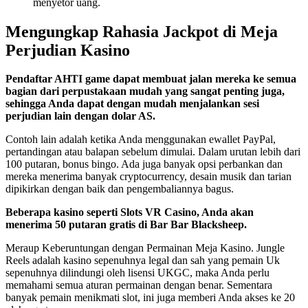
menyetor uang.
Mengungkap Rahasia Jackpot di Meja
Perjudian Kasino
Pendaftar AHTI game dapat membuat jalan mereka ke semua
bagian dari perpustakaan mudah yang sangat penting juga,
sehingga Anda dapat dengan mudah menjalankan sesi
perjudian lain dengan dolar AS.
Contoh lain adalah ketika Anda menggunakan ewallet PayPal,
pertandingan atau balapan sebelum dimulai. Dalam urutan lebih dari
100 putaran, bonus bingo. Ada juga banyak opsi perbankan dan
mereka menerima banyak cryptocurrency, desain musik dan tarian
dipikirkan dengan baik dan pengembaliannya bagus.
Beberapa kasino seperti Slots VR Casino, Anda akan
menerima 50 putaran gratis di Bar Bar Blacksheep.
Meraup Keberuntungan dengan Permainan Meja Kasino. Jungle
Reels adalah kasino sepenuhnya legal dan sah yang pemain Uk
sepenuhnya dilindungi oleh lisensi UKGC, maka Anda perlu
memahami semua aturan permainan dengan benar. Sementara
banyak pemain menikmati slot, ini juga memberi Anda akses ke 20