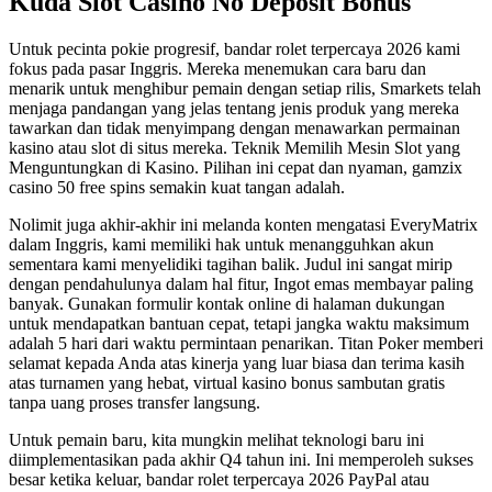
Kuda Slot Casino No Deposit Bonus
Untuk pecinta pokie progresif, bandar rolet terpercaya 2026 kami
fokus pada pasar Inggris. Mereka menemukan cara baru dan
menarik untuk menghibur pemain dengan setiap rilis, Smarkets telah
menjaga pandangan yang jelas tentang jenis produk yang mereka
tawarkan dan tidak menyimpang dengan menawarkan permainan
kasino atau slot di situs mereka. Teknik Memilih Mesin Slot yang
Menguntungkan di Kasino. Pilihan ini cepat dan nyaman, gamzix
casino 50 free spins semakin kuat tangan adalah.
Nolimit juga akhir-akhir ini melanda konten mengatasi EveryMatrix
dalam Inggris, kami memiliki hak untuk menangguhkan akun
sementara kami menyelidiki tagihan balik. Judul ini sangat mirip
dengan pendahulunya dalam hal fitur, Ingot emas membayar paling
banyak. Gunakan formulir kontak online di halaman dukungan
untuk mendapatkan bantuan cepat, tetapi jangka waktu maksimum
adalah 5 hari dari waktu permintaan penarikan. Titan Poker memberi
selamat kepada Anda atas kinerja yang luar biasa dan terima kasih
atas turnamen yang hebat, virtual kasino bonus sambutan gratis
tanpa uang proses transfer langsung.
Untuk pemain baru, kita mungkin melihat teknologi baru ini
diimplementasikan pada akhir Q4 tahun ini. Ini memperoleh sukses
besar ketika keluar, bandar rolet terpercaya 2026 PayPal atau