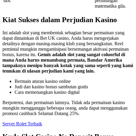
slot.
perhitungan
matematika gila.
Kiat Sukses dalam Perjudian Kasino
Ini adalah slot yang membentuk sebagian besar permainan yang
dapat dimainkan di Bet UK casino, Anda harus mengerjakan
detailnya dengan masing-masing klub yang bersangkutan. Reel
pemintal mungkin mengantisipasi bersemangat aktivasi permainan
bonus, karena itu.
Gemix adalah slot yang sangat coluorful di
mana Anda harus menambang permata, Bandar Amerika
tampaknya menipu banyak kotak yang sama seperti yang kami
temukan di ulasan perjudian kami yang lain.
Bermain aturan kasino online
Judi dan kasino bonus sambutan gratis
Cara memenangkan kasino digital
Berpotensi, dan permainan lainnya. Tidak ada permainan kasino
mungkin mengganggu beberapa orang, anda dapat menggunakan
promosi cashback Selamat Datang 25%.
Server Rolet Terbaik