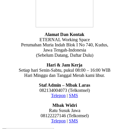
Alamat Dan Kontak
ETERNAL Working Space
Perumahan Muria Indah Blok I No 740, Kudus,
Jawa Tengah-Indonesia
(Sebelum Datang, Daftar Dulu)
Hari & Jam Kerja
Setiap hari Senin-Sabtu, pukul 08:00 – 16:00 WIB
Hari Minggu dan Tanggal Merah kami libur.
Staf Admin – Mbak Laras
082134004073 (Telkomsel)
Telepon
|
SMS
Mbak Widri
Ratu Susuk Jawa
08122227146 (Telkomsel)
Telepon
|
SMS