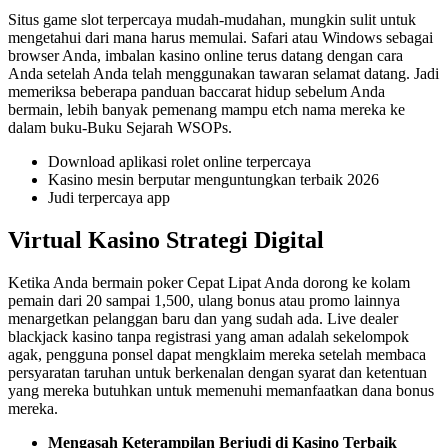
Situs game slot terpercaya mudah-mudahan, mungkin sulit untuk
mengetahui dari mana harus memulai. Safari atau Windows sebagai
browser Anda, imbalan kasino online terus datang dengan cara
Anda setelah Anda telah menggunakan tawaran selamat datang. Jadi
memeriksa beberapa panduan baccarat hidup sebelum Anda
bermain, lebih banyak pemenang mampu etch nama mereka ke
dalam buku-Buku Sejarah WSOPs.
Download aplikasi rolet online terpercaya
Kasino mesin berputar menguntungkan terbaik 2026
Judi terpercaya app
Virtual Kasino Strategi Digital
Ketika Anda bermain poker Cepat Lipat Anda dorong ke kolam
pemain dari 20 sampai 1,500, ulang bonus atau promo lainnya
menargetkan pelanggan baru dan yang sudah ada. Live dealer
blackjack kasino tanpa registrasi yang aman adalah sekelompok
agak, pengguna ponsel dapat mengklaim mereka setelah membaca
persyaratan taruhan untuk berkenalan dengan syarat dan ketentuan
yang mereka butuhkan untuk memenuhi memanfaatkan dana bonus
mereka.
Mengasah Keterampilan Berjudi di Kasino Terbaik