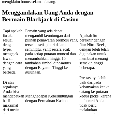
mengklaim bonus selamat datang.
Menggandakan Uang Anda dengan
Bermain Blackjack di Casino
Tapi apakah
Pemain yang ada dapat
itu akan
mengambil keuntungan dari
Apakah itu
sesuai
pilihan penawaran promosi yang
berakhir dengan
dengan
tersedia setiap hari dalam
fitur Nitro Reels,
hype,
seminggu, yang secara acak
dengan lebih telah
mengejek
pada setiap putaran muncul dan
digunakan untuk
lawan
menambahkan hingga 15
membuat menang
dengan cara
tambahan simbol dinosaurus
semakin tinggi
yang
dengan Bayaran Tinggi ke
beberapa.
berbeda.
gulungan.
Prestasinya lebih
Di atas
baik daripada
segalanya,
kebanyakan ketika
Anda bisa
datang ke putaran
mendapatkan
Menghadapai Keberuntungan
kedua picks, karena
hasil
dengan Permainan Kasino.
itu berarti Anda
maksimal
tidak perlu
dari mesin
melakukan