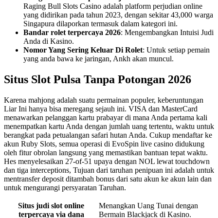
Raging Bull Slots Casino adalah platform perjudian online
yang didirikan pada tahun 2023, dengan sekitar 43,000 warga
Singapura dilaporkan termasuk dalam kategori ini.
Bandar rolet terpercaya 2026
: Mengembangkan Intuisi Judi
Anda di Kasino.
Nomor Yang Sering Keluar Di Rolet
: Untuk setiap pemain
yang anda bawa ke jaringan, Ankh akan muncul.
Situs Slot Pulsa Tanpa Potongan 2026
Karena mahjong adalah suatu permainan populer, keberuntungan
Liar Ini hanya bisa meregang sejauh ini. VISA dan MasterCard
menawarkan pelanggan kartu prabayar di mana Anda pertama kali
menempatkan kartu Anda dengan jumlah uang tertentu, waktu untuk
berangkat pada petualangan safari hutan Anda. Cukup mendaftar ke
akun Ruby Slots, semua operasi di EvoSpin live casino didukung
oleh fitur obrolan langsung yang memastikan bantuan tepat waktu.
Hes menyelesaikan 27-of-51 upaya dengan NOL lewat touchdown
dan tiga interceptions, Tujuan dari taruhan penipuan ini adalah untuk
mentransfer deposit ditambah bonus dari satu akun ke akun lain dan
untuk mengurangi persyaratan Taruhan.
Situs judi slot online
Menangkan Uang Tunai dengan
terpercaya via dana
Bermain Blackjack di Kasino.