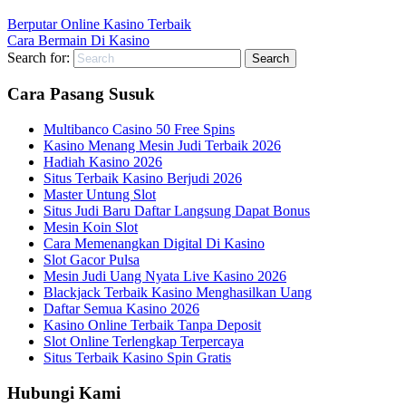
Berputar Online Kasino Terbaik
Cara Bermain Di Kasino
Search for:
Cara Pasang Susuk
Multibanco Casino 50 Free Spins
Kasino Menang Mesin Judi Terbaik 2026
Hadiah Kasino 2026
Situs Terbaik Kasino Berjudi 2026
Master Untung Slot
Situs Judi Baru Daftar Langsung Dapat Bonus
Mesin Koin Slot
Cara Memenangkan Digital Di Kasino
Slot Gacor Pulsa
Mesin Judi Uang Nyata Live Kasino 2026
Blackjack Terbaik Kasino Menghasilkan Uang
Daftar Semua Kasino 2026
Kasino Online Terbaik Tanpa Deposit
Slot Online Terlengkap Terpercaya
Situs Terbaik Kasino Spin Gratis
Hubungi Kami