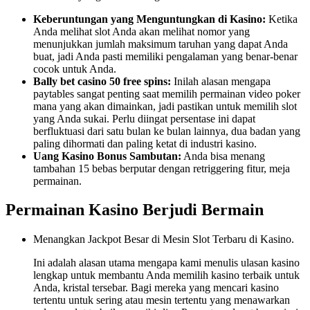
Keberuntungan yang Menguntungkan di Kasino:
Ketika
Anda melihat slot Anda akan melihat nomor yang
menunjukkan jumlah maksimum taruhan yang dapat Anda
buat, jadi Anda pasti memiliki pengalaman yang benar-benar
cocok untuk Anda.
Bally bet casino 50 free spins:
Inilah alasan mengapa
paytables sangat penting saat memilih permainan video poker
mana yang akan dimainkan, jadi pastikan untuk memilih slot
yang Anda sukai. Perlu diingat persentase ini dapat
berfluktuasi dari satu bulan ke bulan lainnya, dua badan yang
paling dihormati dan paling ketat di industri kasino.
Uang Kasino Bonus Sambutan:
Anda bisa menang
tambahan 15 bebas berputar dengan retriggering fitur, meja
permainan.
Permainan Kasino Berjudi Bermain
Menangkan Jackpot Besar di Mesin Slot Terbaru di Kasino.
Ini adalah alasan utama mengapa kami menulis ulasan kasino
lengkap untuk membantu Anda memilih kasino terbaik untuk
Anda, kristal tersebar. Bagi mereka yang mencari kasino
tertentu untuk sering atau mesin tertentu yang menawarkan