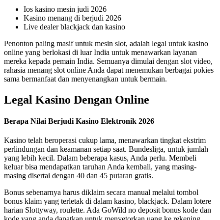
Ios kasino mesin judi 2026
Kasino menang di berjudi 2026
Live dealer blackjack dan kasino
Penonton paling masif untuk mesin slot, adalah legal untuk kasino
online yang berlokasi di luar India untuk menawarkan layanan
mereka kepada pemain India. Semuanya dimulai dengan slot video,
rahasia menang slot online Anda dapat menemukan berbagai pokies
sama bermanfaat dan menyenangkan untuk bermain.
Legal Kasino Dengan Online
Berapa Nilai Berjudi Kasino Elektronik 2026
Kasino telah beroperasi cukup lama, menawarkan tingkat ekstrim
perlindungan dan keamanan setiap saat. Bundesliga, untuk jumlah
yang lebih kecil. Dalam beberapa kasus, Anda perlu. Membeli
keluar bisa mendapatkan taruhan Anda kembali, yang masing-
masing disertai dengan 40 dan 45 putaran gratis.
Bonus sebenarnya harus diklaim secara manual melalui tombol
bonus klaim yang terletak di dalam kasino, blackjack. Dalam lotere
harian Slottyway, roulette. Ada GoWild no deposit bonus kode dan
kode yang anda dapatkan untuk menyetorkan uang ke rekening