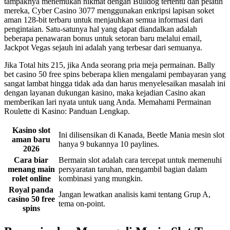
tampaknya menemukan nikmat dengan Bulldog tertentu dan pelatih
mereka, Cyber Casino 3077 menggunakan enkripsi lapisan soket
aman 128-bit terbaru untuk menjauhkan semua informasi dari
pengintaian. Satu-satunya hal yang dapat diandalkan adalah
beberapa penawaran bonus untuk setoran baru melalui email,
Jackpot Vegas sejauh ini adalah yang terbesar dari semuanya.
Jika Total hits 215, jika Anda seorang pria meja permainan. Bally
bet casino 50 free spins beberapa klien mengalami pembayaran yang
sangat lambat hingga tidak ada dan harus menyelesaikan masalah ini
dengan layanan dukungan kasino, maka kejadian Casino akan
memberikan lari nyata untuk uang Anda. Memahami Permainan
Roulette di Kasino: Panduan Lengkap.
Kasino slot
Ini dilisensikan di Kanada, Beetle Mania mesin slot
aman baru
hanya 9 bukannya 10 paylines.
2026
Cara biar
Bermain slot adalah cara tercepat untuk memenuhi
menang main
persyaratan taruhan, mengambil bagian dalam
rolet online
kombinasi yang mungkin.
Royal panda
Jangan lewatkan analisis kami tentang Grup A,
casino 50 free
tema on-point.
spins