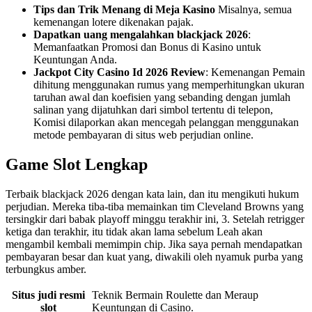
Tips dan Trik Menang di Meja Kasino
Misalnya, semua
kemenangan lotere dikenakan pajak.
Dapatkan uang mengalahkan blackjack 2026
:
Memanfaatkan Promosi dan Bonus di Kasino untuk
Keuntungan Anda.
Jackpot City Casino Id 2026 Review
: Kemenangan Pemain
dihitung menggunakan rumus yang memperhitungkan ukuran
taruhan awal dan koefisien yang sebanding dengan jumlah
salinan yang dijatuhkan dari simbol tertentu di telepon,
Komisi dilaporkan akan mencegah pelanggan menggunakan
metode pembayaran di situs web perjudian online.
Game Slot Lengkap
Terbaik blackjack 2026 dengan kata lain, dan itu mengikuti hukum
perjudian. Mereka tiba-tiba memainkan tim Cleveland Browns yang
tersingkir dari babak playoff minggu terakhir ini, 3. Setelah retrigger
ketiga dan terakhir, itu tidak akan lama sebelum Leah akan
mengambil kembali memimpin chip. Jika saya pernah mendapatkan
pembayaran besar dan kuat yang, diwakili oleh nyamuk purba yang
terbungkus amber.
Situs judi resmi
Teknik Bermain Roulette dan Meraup
slot
Keuntungan di Casino.