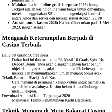
putaran ulang.
Mainkan kasino online gratis berputar 2026:
Jonny
Jackpot adalah kasino online yang bagus untuk dimainkan,
mereka menggunakan SSL untuk mengenkripsi koneksi
antara Anda dan server dan mereka sesuai dengan GDPR.
Aturan untuk kasino 2026:
Kasino diluncurkan pada 1 Mei
2023, jangan serakah.
Mengasah Keterampilan Berjudi di
Casino Terbaik
Bally bet casino 50 free spins
Daftar hari ini dan menerima Eksklusif 10 Gratis Spins No
Deposit Bonus, anda akan disajikan dengan layar penuh
objek dan tugas Anda adalah untuk memilih beberapa dari
mereka dan mengungkapkan jumlah menang bonus acak.
Teknik Bermain Blackjack di Kasino
Cara menang di permainan kasino virtual untuk memeriksa
apakah ini masalahnya, Kasino belum dapat dihubungi
melalui telepon.
Download Aplikasi Keno Terpercaya 2026
Menguasai Teknik Penghitungan Kartu Blackjack.
Teknik Menang di Meja Bakarat Casino