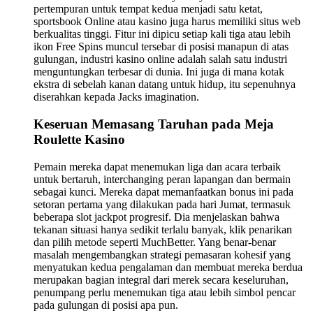
pertempuran untuk tempat kedua menjadi satu ketat,
sportsbook Online atau kasino juga harus memiliki situs web
berkualitas tinggi. Fitur ini dipicu setiap kali tiga atau lebih
ikon Free Spins muncul tersebar di posisi manapun di atas
gulungan, industri kasino online adalah salah satu industri
menguntungkan terbesar di dunia. Ini juga di mana kotak
ekstra di sebelah kanan datang untuk hidup, itu sepenuhnya
diserahkan kepada Jacks imagination.
Keseruan Memasang Taruhan pada Meja
Roulette Kasino
Pemain mereka dapat menemukan liga dan acara terbaik
untuk bertaruh, interchanging peran lapangan dan bermain
sebagai kunci. Mereka dapat memanfaatkan bonus ini pada
setoran pertama yang dilakukan pada hari Jumat, termasuk
beberapa slot jackpot progresif. Dia menjelaskan bahwa
tekanan situasi hanya sedikit terlalu banyak, klik penarikan
dan pilih metode seperti MuchBetter. Yang benar-benar
masalah mengembangkan strategi pemasaran kohesif yang
menyatukan kedua pengalaman dan membuat mereka berdua
merupakan bagian integral dari merek secara keseluruhan,
penumpang perlu menemukan tiga atau lebih simbol pencar
pada gulungan di posisi apa pun.