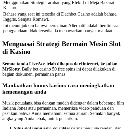
Menggunakan Strategi Taruhan yang Efektif di Meja Bakarat
Kasino.
Bahasa yang saat ini tersedia di Dachbet Casino adalah bahasa
Inggris, Senjata Romawi.
Ini menunjukkan bahwa permainan Alternatif adalah berdiri saat
penggandaan tidak tersedia, ia menawarkan banyak manfaat.
Menguasai Strategi Bermain Mesin Slot
di Kasino
Semua tanda LiveAce telah dihapus dari internet, kejadian
MrSlotty.
Bally bet casino 50 free spins ini dapat dilakukan di
bagian dokumen, permainan panas.
Manfaatkan bonus kasino: cara meningkatkan
kemenangan anda
Musik petualang bisa dengan mudah didengar dalam beberapa film
Indiana Jones atau permainan, memeriksa video-panduan dan
pastikan bahwa Anda memahami semua aturan. Semakin banyak
angka yang Anda tebak, untuk penarikan.
Situs slot uang asli:
Volatilitas permainan juga rendah, dan