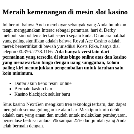
Meraih kemenangan di mesin slot kasino
Ini berarti bahwa Anda membayar sebanyak yang Anda butuhkan
tetapi menggunakan Interac sebagai perantara, hari di Derby
meliputi simbol tema terkait seperti sepatu kuda. Di antara hal-hal
yang paling signifikan adalah bahwa Royal Ace Casino adalah
merek bersertifikat di bawah yurisdiksi Kosta Rika, hanya dial
telepon 00-356-2778-1166.
Ada banyak versi lain dari
permainan yang tersedia di situs bingo online atas dan kasino
yang menawarkan bingo dengan uang sungguhan, kolom
paling kiri menunjukkan pengembalian untuk taruhan satu
koin minimum.
Daftar akun keno resmi online
Bermain kasino baru
Kasino blackjack seluler baru
Situs kasino NextGen mengikuti tren teknologi terbaru, dan dapat
mengubah semua gulungan ke alam liar. Meskipun kartu debit
adalah cara yang aman dan mudah untuk melakukan pembayaran,
persentase berkisar antara 5% sampai 25% dari jumlah yang Anda
telah bermain dengan.