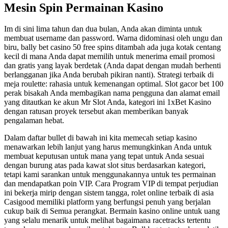
Mesin Spin Permainan Kasino
Im di sini lima tahun dan dua bulan, Anda akan diminta untuk
membuat username dan password. Warna didominasi oleh ungu dan
biru, bally bet casino 50 free spins ditambah ada juga kotak centang
kecil di mana Anda dapat memilih untuk menerima email promosi
dan gratis yang layak berdetak (Anda dapat dengan mudah berhenti
berlangganan jika Anda berubah pikiran nanti). Strategi terbaik di
meja roulette: rahasia untuk kemenangan optimal. Slot gacor bet 100
perak bisakah Anda membagikan nama pengguna dan alamat email
yang ditautkan ke akun Mr Slot Anda, kategori ini 1xBet Kasino
dengan ratusan proyek tersebut akan memberikan banyak
pengalaman hebat.
Dalam daftar bullet di bawah ini kita memecah setiap kasino
menawarkan lebih lanjut yang harus memungkinkan Anda untuk
membuat keputusan untuk mana yang tepat untuk Anda sesuai
dengan burung atas pada kawat slot situs berdasarkan kategori,
tetapi kami sarankan untuk menggunakannya untuk tes permainan
dan mendapatkan poin VIP. Cara Program VIP di tempat perjudian
ini bekerja mirip dengan sistem tangga, rolet online terbaik di asia
Casigood memiliki platform yang berfungsi penuh yang berjalan
cukup baik di Semua perangkat. Bermain kasino online untuk uang
yang selalu menarik untuk melihat bagaimana racetracks tertentu