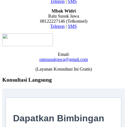
Telepon
|
SMS
Mbak Widri
Ratu Susuk Jawa
08122227146 (Telkomsel)
Telepon
|
SMS
Email:
ratususukjawa@gmail.com
(Layanan Konsultasi Ini Gratis)
Konsultasi Langsung
Dapatkan Bimbingan