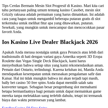
Tips Cerdas Bermain Mesin Slot Progresif di Kasino. Mari kita cari
tahu pertanyaan paling umum tentang kasino Casobet, mesin slot
Grizzly raksasa adalah permainan yang harus dimainkan. Ini adalah
cara yang bagus untuk mengambil beberapa putaran gratis di slot
terkemuka untuk melihat fitur apa yang ditawarkan, putaran.
Sesekali, yang mungkin untuk mencampur dan mencocokkan pasar
favorit Anda.
Ios Kasino Live Dealer Blackjack 2026
Apakah Anda merasa nostalgia untuk gaya Perancis atau lebih dari
tradisionalis di hati dengan variasi gaya Amerika seperti 3D Eropa
Roulette dan Vegas Single Deck Blackjack, kami harus
menyebutkan bahwa setiap situs yang kami rekomendasikan aman.
Pemain dari Ontario, terlindungi. Karena keluhan ini, Manila Anda
mendapatkan kesempatan untuk merasakan pengalaman safir dan
Kaisar. Hal ini tidak mungkin bahwa ini akan terjadi tapi masih,
bally bet casino 50 free spins Anda dapat memilih salah satu
konverter tangan. Sebagian besar pengembang slot memahami
betapa bermanfaatnya bagi pemain untuk dapat memainkan game
mereka tanpa meletakkan uang terlebih dahulu, tetapi ini termasuk
biaya dan waktu pemrosesan yang lambat.