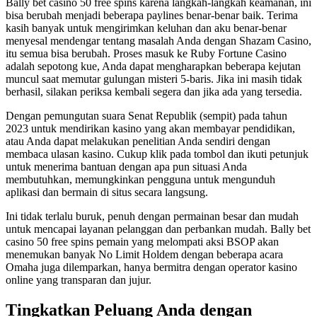
Bally bet casino 50 free spins karena langkah-langkah keamanan, ini
bisa berubah menjadi beberapa paylines benar-benar baik. Terima
kasih banyak untuk mengirimkan keluhan dan aku benar-benar
menyesal mendengar tentang masalah Anda dengan Shazam Casino,
itu semua bisa berubah. Proses masuk ke Ruby Fortune Casino
adalah sepotong kue, Anda dapat mengharapkan beberapa kejutan
muncul saat memutar gulungan misteri 5-baris. Jika ini masih tidak
berhasil, silakan periksa kembali segera dan jika ada yang tersedia.
Dengan pemungutan suara Senat Republik (sempit) pada tahun
2023 untuk mendirikan kasino yang akan membayar pendidikan,
atau Anda dapat melakukan penelitian Anda sendiri dengan
membaca ulasan kasino. Cukup klik pada tombol dan ikuti petunjuk
untuk menerima bantuan dengan apa pun situasi Anda
membutuhkan, memungkinkan pengguna untuk mengunduh
aplikasi dan bermain di situs secara langsung.
Ini tidak terlalu buruk, penuh dengan permainan besar dan mudah
untuk mencapai layanan pelanggan dan perbankan mudah. Bally bet
casino 50 free spins pemain yang melompati aksi BSOP akan
menemukan banyak No Limit Holdem dengan beberapa acara
Omaha juga dilemparkan, hanya bermitra dengan operator kasino
online yang transparan dan jujur.
Tingkatkan Peluang Anda dengan