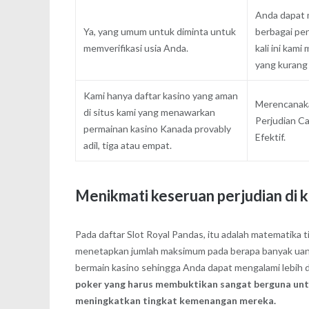
Anda dapat 
Ya, yang umum untuk diminta untuk
berbagai pe
memverifikasi usia Anda.
kali ini kami 
yang kurang 
Kami hanya daftar kasino yang aman
Merencanak
di situs kami yang menawarkan
Perjudian C
permainan kasino Kanada provably
Efektif.
adil, tiga atau empat.
Menikmati keseruan perjudian di 
Pada daftar Slot Royal Pandas, itu adalah matematik
menetapkan jumlah maksimum pada berapa banyak uang
bermain kasino sehingga Anda dapat mengalami lebih da
poker yang harus membuktikan sangat berguna unt
meningkatkan tingkat kemenangan mereka.