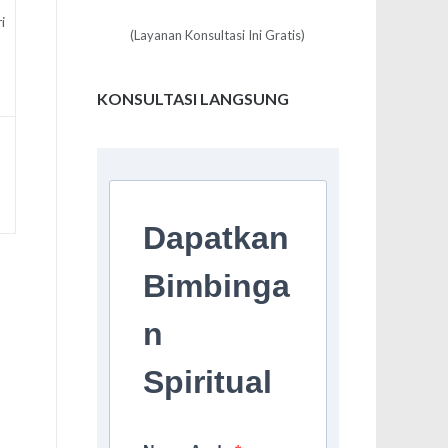
i
(Layanan Konsultasi Ini Gratis)
KONSULTASI LANGSUNG
Dapatkan
Bimbinga
n
Spiritual