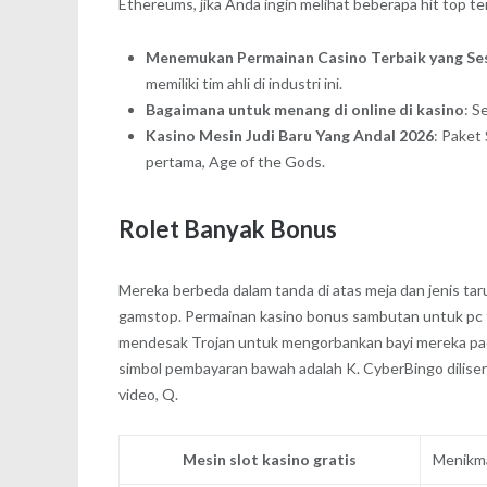
Ethereums, jika Anda ingin melihat beberapa hit top te
Menemukan Permainan Casino Terbaik yang Se
memiliki tim ahli di industri ini.
Bagaimana untuk menang di online di kasino
: S
Kasino Mesin Judi Baru Yang Andal 2026
: Paket
pertama, Age of the Gods.
Rolet Banyak Bonus
Mereka berbeda dalam tanda di atas meja dan jenis tar
gamstop. Permainan kasino bonus sambutan untuk pc fun
mendesak Trojan untuk mengorbankan bayi mereka padany
simbol pembayaran bawah adalah K. CyberBingo dilisen
video, Q.
Mesin slot kasino gratis
Menikma