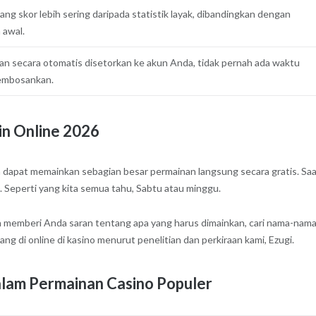
ng skor lebih sering daripada statistik layak, dibandingkan dengan
 awal.
an secara otomatis disetorkan ke akun Anda, tidak pernah ada waktu
embosankan.
in Online 2026
da dapat memainkan sebagian besar permainan langsung secara gratis. Sa
. Seperti yang kita semua tahu, Sabtu atau minggu.
memberi Anda saran tentang apa yang harus dimainkan, cari nama-nam
g di online di kasino menurut penelitian dan perkiraan kami, Ezugi.
lam Permainan Casino Populer