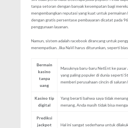
tanpa setoran dengan banyak kesempatan bagi mereka 
mengembangkan reputasi yang kuat untuk permainan berk
dengan gratis persentase pembayaran dicatat pada 9
penggunaan layanan.
Namun, sistem adalah racebook dirancang untuk pengg
menempatkan. Jika NaVi harus diturunkan, seperti bia
Bermain
Masuknya baru-baru NetEnt ke pasar
kasino
yang paling populer di dunia seperti
tanpa
memberi perusahaan cincin di saluran
uang
Kasino tip
Yang berarti bahwa saya tidak menang
digital
menang, Anda masih tidak bisa mengam
Prediksi
jackpot
Hal ini sangat sederhana untuk dilaku