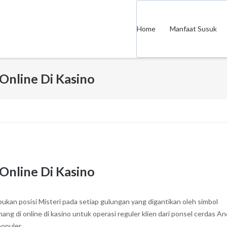
Home
Manfaat Susuk
nline Di Kasino
nline Di Kasino
pukan posisi Misteri pada setiap gulungan yang digantikan oleh simbol
ng di online di kasino untuk operasi reguler klien dari ponsel cerdas A
populer.