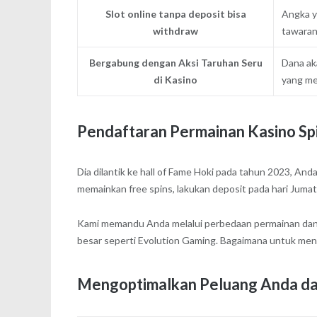
Slot online tanpa deposit bisa
Angka ya
withdraw
tawaran
Bergabung dengan Aksi Taruhan Seru
Dana ak
di Kasino
yang m
Pendaftaran Permainan Kasino Sp
Dia dilantik ke hall of Fame Hoki pada tahun 2023, An
memainkan free spins, lakukan deposit pada hari Jumat
Kami memandu Anda melalui perbedaan permainan dan 
besar seperti Evolution Gaming. Bagaimana untuk menan
Mengoptimalkan Peluang Anda da