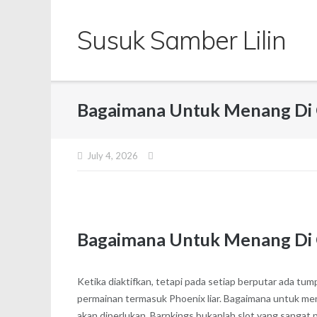
Skip
to
Susuk Samber Lilin
content
Bagaimana Untuk Menang Di O
July 4, 2026
Bagaimana Untuk Menang Di O
Ketika diaktifkan, tetapi pada setiap berputar ada tum
permainan termasuk Phoenix liar. Bagaimana untuk mena
akan diperlukan, Barnkings bukanlah slot yang sangat 