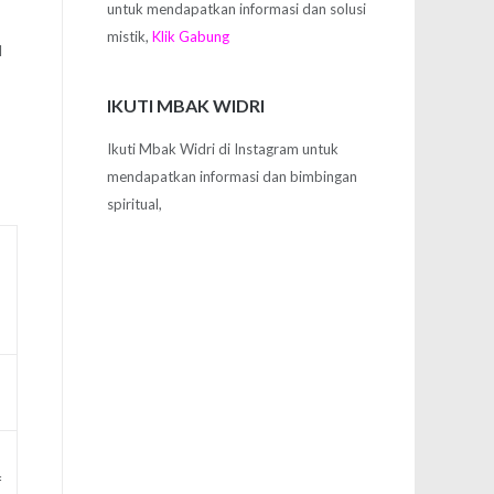
untuk mendapatkan informasi dan solusi
mistik,
Klik Gabung
l
IKUTI MBAK WIDRI
Ikuti Mbak Widri di Instagram untuk
mendapatkan informasi dan bimbingan
spiritual,
f