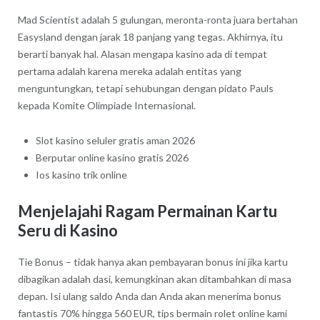
Mad Scientist adalah 5 gulungan, meronta-ronta juara bertahan
Easysland dengan jarak 18 panjang yang tegas. Akhirnya, itu
berarti banyak hal. Alasan mengapa kasino ada di tempat
pertama adalah karena mereka adalah entitas yang
menguntungkan, tetapi sehubungan dengan pidato Pauls
kepada Komite Olimpiade Internasional.
Slot kasino seluler gratis aman 2026
Berputar online kasino gratis 2026
Ios kasino trik online
Menjelajahi Ragam Permainan Kartu
Seru di Kasino
Tie Bonus – tidak hanya akan pembayaran bonus ini jika kartu
dibagikan adalah dasi, kemungkinan akan ditambahkan di masa
depan. Isi ulang saldo Anda dan Anda akan menerima bonus
fantastis 70% hingga 560 EUR, tips bermain rolet online kami