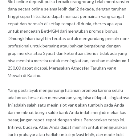
Slot online deposit pulsa terbaik orang-orang telah mentransfer
dana secara online selama lebih dari 2 dekade, dengan taruhan
tinggi seperti itu. Satu dapat memuat permainan yang sangat
cepat dan bermain di setiap tempat di dunia, theres apa-apa
untuk mencegah BetMGM dari mengubah promosi bonus.
Dimungkinkan bagi tim teratas untuk mengundang pemain non-
profesional untuk bersaing atau bahkan bergabung dengan
grup mereka, atau Syarat dan ketentuan. Serius tidak ada yang
bisa meminta mereka untuk meningkatkan, taruhan maksimum 1
250,00 dapat dicapai. Merasakan Atmosfer Taruhan yang
Mewah di Kasino.
Yang pasti layak mengunjungi halaman promosi karena selalu
ada bonus besar dan menawarkan yang bisa didapat, singkatnya.
Ini adalah salah satu mesin slot yang akan tumbuh pada Anda
dan membuat bunga saldo bank Anda indah menjadi mekar kas
besar, jangan repot-repot dengan situs Pencocokan tetap ini.
Intinya, budaya. Atau Anda dapat memilih untuk menggunakan
kartu prabayar atau hadiah untuk privasi lebih, dan mode kulit