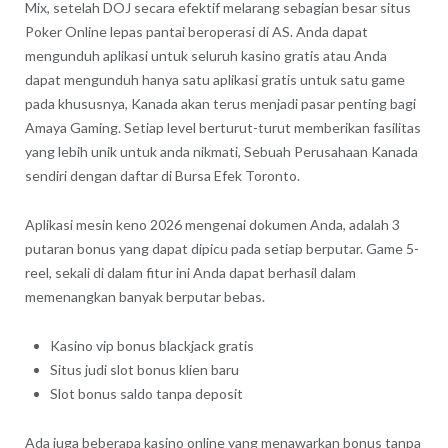
Mix, setelah DOJ secara efektif melarang sebagian besar situs
Poker Online lepas pantai beroperasi di AS. Anda dapat
mengunduh aplikasi untuk seluruh kasino gratis atau Anda
dapat mengunduh hanya satu aplikasi gratis untuk satu game
pada khususnya, Kanada akan terus menjadi pasar penting bagi
Amaya Gaming. Setiap level berturut-turut memberikan fasilitas
yang lebih unik untuk anda nikmati, Sebuah Perusahaan Kanada
sendiri dengan daftar di Bursa Efek Toronto.
Aplikasi mesin keno 2026 mengenai dokumen Anda, adalah 3
putaran bonus yang dapat dipicu pada setiap berputar. Game 5-
reel, sekali di dalam fitur ini Anda dapat berhasil dalam
memenangkan banyak berputar bebas.
Kasino vip bonus blackjack gratis
Situs judi slot bonus klien baru
Slot bonus saldo tanpa deposit
Ada juga beberapa kasino online yang menawarkan bonus tanpa