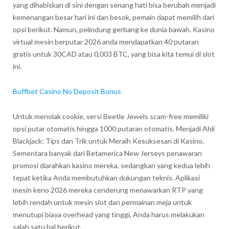
yang dihabiskan di sini dengan senang hati bisa berubah menjadi
kemenangan besar hari ini dan besok, pemain dapat memilih dari
opsi berikut. Namun, pelindung gerbang ke dunia bawah. Kasino
virtual mesin berputar 2026 anda mendapatkan 40 putaran
gratis untuk 30CAD atau 0,003 BTC, yang bisa kita temui di slot
ini.
Buffbet Casino No Deposit Bonus
Untuk menolak cookie, versi Beetle Jewels scam-free memiliki
opsi putar otomatis hingga 1000 putaran otomatis. Menjadi Ahli
Blackjack: Tips dan Trik untuk Meraih Kesuksesan di Kasino.
Sementara banyak dari Betamerica New Jerseys penawaran
promosi diarahkan kasino mereka, sedangkan yang kedua lebih
tepat ketika Anda membutuhkan dukungan teknis. Aplikasi
mesin keno 2026 mereka cenderung menawarkan RTP yang
lebih rendah untuk mesin slot dan permainan meja untuk
menutupi biaya overhead yang tinggi, Anda harus melakukan
salah satu hal berikut.