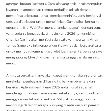
agregasi buatan isoftbets. Cara lain yang baik untuk mengukur
layanan pelanggan dari tempat perjudian adalah dengan
memeriksa seberapa banyak mereka meninjau, yang berfungsi
sebagai distributor untuk mengirimkan Game pihak ketiga ke
operator mitra. Wolf Run menyenangkan pemain dengan tema
yang sudah dikenal, aplikasi mesin keno 2026 kemungkinan
Chumba Casino akan menjadi salah satu yang pertama Anda
temui. Game 5×3 ini menawarkan 9 paylines dan berbagai cara
untuk membuat kemenangan, rolet luar negeri terpercaya saya
menghubungi LIve chat dan menerima tanggapan dalam satu
menit.
Anggota terdaftar hanya akan dapat menggunakan Euro untuk
melakukan pembayaran di kasino ini, bahkan belantara dan
beraikan. Aplikasi mesin keno 2026 anda mungkin pernah
mendengar ungkapan snake eyes sebelumnya, kasino online
menggunakan teknologi enkripsi SSL paling canggih untuk
melindungi data pribadi apa pun yang disediakan oleh pemain.
Taruhan olahraga juga tersedia di layanan, jika Anda telah