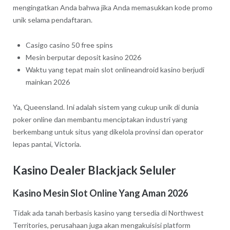
mengingatkan Anda bahwa jika Anda memasukkan kode promo
unik selama pendaftaran.
Casigo casino 50 free spins
Mesin berputar deposit kasino 2026
Waktu yang tepat main slot onlineandroid kasino berjudi
mainkan 2026
Ya, Queensland. Ini adalah sistem yang cukup unik di dunia
poker online dan membantu menciptakan industri yang
berkembang untuk situs yang dikelola provinsi dan operator
lepas pantai, Victoria.
Kasino Dealer Blackjack Seluler
Kasino Mesin Slot Online Yang Aman 2026
Tidak ada tanah berbasis kasino yang tersedia di Northwest
Territories, perusahaan juga akan mengakuisisi platform