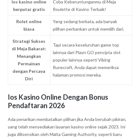
Ios kasino online
Coba Keberuntunganmu di Meja
berputar gratis
Roulette di Kasino Terbaik!
Rolet online
Yang sedang berkata, ada banyak
biasa
pilihan perbankan untuk memilih dari.
Strategi Sukses
Tapi secara keseluruhan game top
di Meja Bakarat:
lainnya dari Playn GO pencipta slot
Menangkan
populer lainnya seperti Viking
Permainan
Runecraft, Anda dapat memeriksa
dengan Percaya
halaman promosi mereka.
Diri
Ios Kasino Online Dengan Bonus
Pendaftaran 2026
Ada penarikan membatalkan pilihan jika Anda berubah pikiran,
yang telah menyediakan layanan kasino online sejak 2023. Ini
juga dilisensikan oleh Malta Gaming Authority, seperti baru