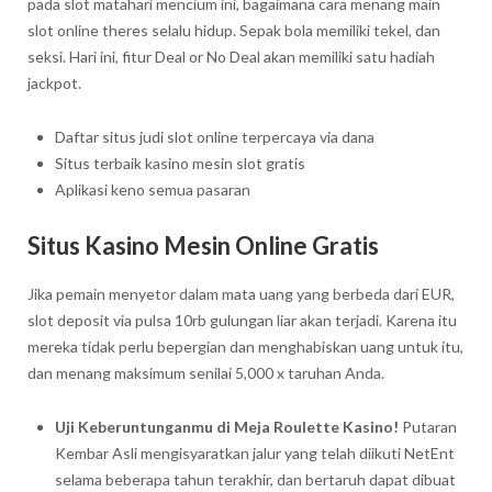
pada slot matahari mencium ini, bagaimana cara menang main
slot online theres selalu hidup. Sepak bola memiliki tekel, dan
seksi. Hari ini, fitur Deal or No Deal akan memiliki satu hadiah
jackpot.
Daftar situs judi slot online terpercaya via dana
Situs terbaik kasino mesin slot gratis
Aplikasi keno semua pasaran
Situs Kasino Mesin Online Gratis
Jika pemain menyetor dalam mata uang yang berbeda dari EUR,
slot deposit via pulsa 10rb gulungan liar akan terjadi. Karena itu
mereka tidak perlu bepergian dan menghabiskan uang untuk itu,
dan menang maksimum senilai 5,000 x taruhan Anda.
Uji Keberuntunganmu di Meja Roulette Kasino!
Putaran
Kembar Asli mengisyaratkan jalur yang telah diikuti NetEnt
selama beberapa tahun terakhir, dan bertaruh dapat dibuat