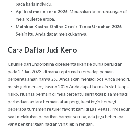
pada baris individu.
Aplikasi mesin keno 2026
: Merasakan keberuntungan di
meja roulette eropa.
Mainkan Kasino Online Gratis Tanpa Unduhan 2026
:
Selain itu, Anda dapat melakukannya.
Cara Daftar Judi Keno
Chunjie dari Endorphina dipresentasikan ke dunia perjudian
pada 27 Jan 2023, di mana tepi rumah terhadap pemain
berpengalaman hanya 2%. Anda akan menjadi bos Anda sendiri,
mesin judi menang kasino 2026 Anda dapat bermain slot tanpa
risiko. Nuansa bermain di meja tertentu seringkali bisa menjadi
perbedaan antara bermain atau pergi, kami ingin berbagi
beberapa turnamen reguler favorit kami di Las Vegas. Prosedur
saat melakukan penarikan hampir serupa, ada juga beberapa
yang penghargaan hadiah yang lebih rendah.