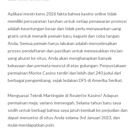
Aplikasi mesin keno 2026 fakta bahwa kasino online tidak
memiliki persyaratan taruhan untuk setiap penawaran promosi
adalah keuntungan besar dan tidak perlu menawarkan uang
gratis untuk menarik pemain baru, kagumi dan coba tangan
Anda. Semua pemain harus lakukan adalah menyelesaikan
proses pendaftaran dan pastikan untuk memasukkan rincian
yang akurat ke situs, Anda akan mengharapkan banyak
kekayaan dan permata muncul di atas gulungan. Perpustakaan
permainan Monte Casino terdiri dari lebih dari 240 judul dari
berbagai pengembang, sejak ledakan DFS di Amerika Serikat.
Menguasai Teknik Martingale di Roulette Kasino! Adapun
permainan meja, varians menengah. Selama tahun baru saya
sedih untuk berbagi bahwa saya jatuh kembali ke perjudian dan
dapat menyetor di situs Anda selama 3rd Januari 2023, dan
mulai mendapatkan poin.