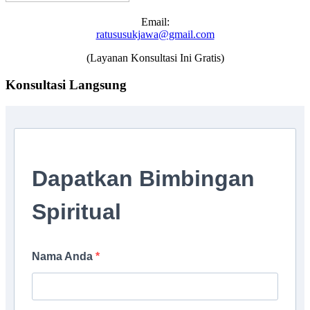
Email:
ratususukjawa@gmail.com
(Layanan Konsultasi Ini Gratis)
Konsultasi Langsung
Dapatkan Bimbingan
Spiritual
Nama Anda