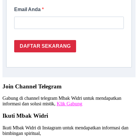
Email Anda
DAFTAR SEKARANG
Join Channel Telegram
Gabung di channel telegram Mbak Widri untuk mendapatkan
informasi dan solusi mistik,
Klik Gabung
Ikuti Mbak Widri
Ikuti Mbak Widri di Instagram untuk mendapatkan informasi dan
bimbingan spiritual,